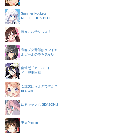
Summer Pockets
REFLECTION BLUE
彼女、お借りします
青春ブタ野郎はランドセ
ルガールの夢を見ない
劇場版「オーバーロー
ド」聖王国編
ご注文はうさぎですか？
BLOOM
ゆるキャン△ SEASON 2
東方Project