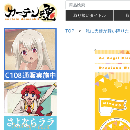
取り扱いタイトル
取
TOP
>
私に天使が舞い降りた