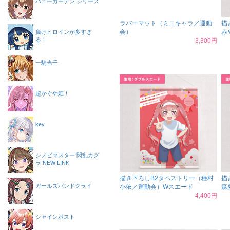
バニーガーデン シリーズ
ラバーマット（ミニキャラ／運動
描
会）
み
負けヒロインが多すぎ
る！
3,300円
一騎当千
超かぐや姫！
key
シノビマスター 閃乱カグ
ラ NEW LINK
描き下ろしB2タペストリー（種村
描
ガールズバンドクライ
小依／運動会）Wスエード
森
4,400円
シャインポスト