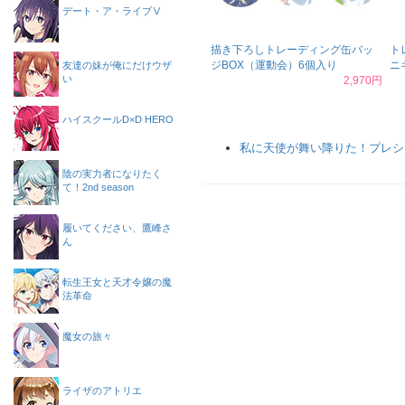
デート・ア・ライブⅤ
描き下ろしトレーディング缶バッ
ト
ジBOX（運動会）6個入り
ニ
友達の妹が俺にだけウザ
い
2,970円
ハイスクールD×D HERO
私に天使が舞い降りた！プレシ
陰の実力者になりたく
て！2nd season
履いてください、鷹峰さ
ん
転生王女と天才令嬢の魔
法革命
魔女の旅々
ライザのアトリエ