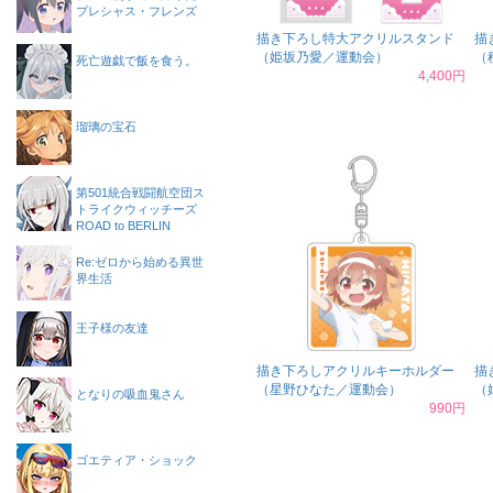
プレシャス・フレンズ
描き下ろし特大アクリルスタンド
描
（姫坂乃愛／運動会）
（
死亡遊戯で飯を食う。
4,400円
瑠璃の宝石
第501統合戦闘航空団ス
トライクウィッチーズ
ROAD to BERLIN
Re:ゼロから始める異世
界生活
王子様の友達
描き下ろしアクリルキーホルダー
描
（星野ひなた／運動会）
（
となりの吸血鬼さん
990円
ゴエティア・ショック