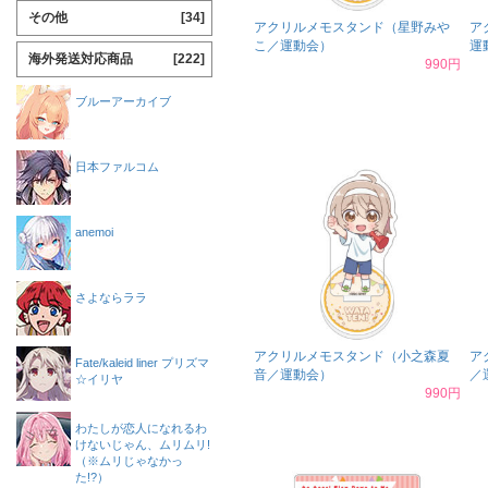
その他
[34]
アクリルメモスタンド（星野みや
ア
こ／運動会）
運
海外発送対応商品
[222]
990円
ブルーアーカイブ
日本ファルコム
anemoi
さよならララ
アクリルメモスタンド（小之森夏
ア
Fate/kaleid liner プリズマ
音／運動会）
／
☆イリヤ
990円
わたしが恋人になれるわ
けないじゃん、ムリムリ!
（※ムリじゃなかっ
た!?）