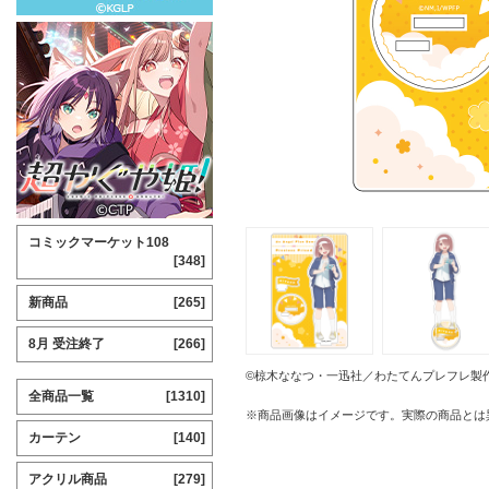
コミックマーケット108
[348]
新商品
[265]
8月 受注終了
[266]
©椋木ななつ・一迅社／わたてんプレフレ製
全商品一覧
[1310]
※商品画像はイメージです。実際の商品とは
カーテン
[140]
アクリル商品
[279]