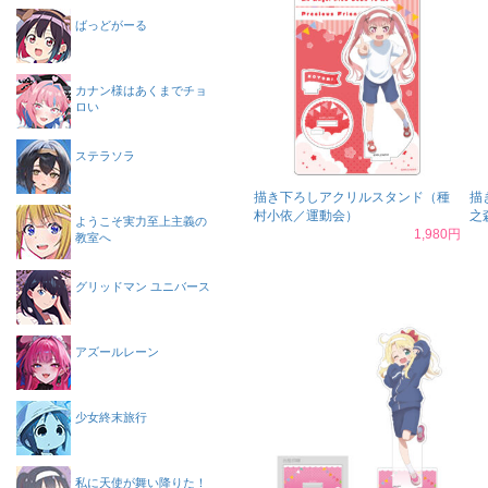
ばっどがーる
カナン様はあくまでチョ
ロい
ステラソラ
描き下ろしアクリルスタンド（種
描
村小依／運動会）
之
ようこそ実力至上主義の
1,980円
教室へ
グリッドマン ユニバース
アズールレーン
少女終末旅行
私に天使が舞い降りた！