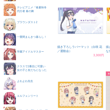
テレビアニメ『春夏秋冬
代行者 春の舞
ブラウンダスト2
一畳間まんきつ暮らし！
描き下ろしラバーマット（白咲 花
描
／運動会）
な
学園アイドルマスター
3,300円
クラスで2番目に可愛い
女の子と友だちになった
よわよわ先生
エルフェンリート