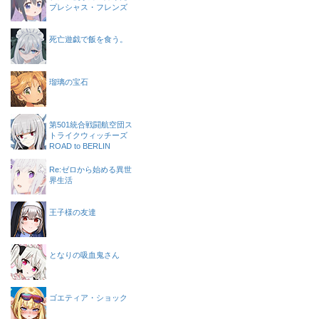
プレシャス・フレンズ
死亡遊戯で飯を食う。
瑠璃の宝石
第501統合戦闘航空団ス
トライクウィッチーズ
ROAD to BERLIN
Re:ゼロから始める異世
界生活
王子様の友達
となりの吸血鬼さん
ゴエティア・ショック