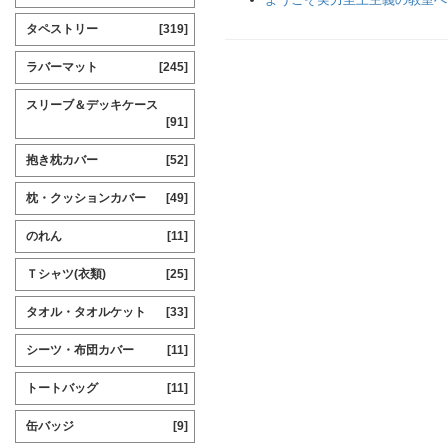
タペストリー
[319]
ラバーマット
[245]
スリーブ＆デッキケース
[91]
抱き枕カバー
[52]
枕・クッションカバー
[49]
のれん
[11]
Ｔシャツ(衣類)
[25]
タオル・タオルケット
[33]
シーツ・布団カバー
[11]
トートバッグ
[11]
缶バッジ
[9]