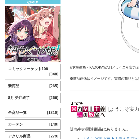
©衣笠彰梧・KADOKAWA刊／ようこそ実力
コミックマーケット108
[348]
※商品画像はイメージです。実際の商品とは
新商品
[265]
8月 受注終了
[266]
[ようこそ実
全商品一覧
[1310]
カーテン
[140]
販売中の関連商品はありません。
アクリル商品
[279]
ようこそ実力至上主義の教室へ