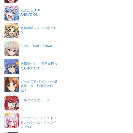
ぬきたし THE
ANIMATION
戦姫絶唱シンフォギアＸ
Ｖ
9-nine- Ruler’s Crown
無職転生Ⅲ ～異世界行っ
たら本気だす～
ガールズ＆パンツァー 最
終章 ＆ 戦車道大作
戦！
ドルフィンウェーブ
ノーゲーム・ノーライフ
＆ノーゲーム・ノーライ
フ ゼロ