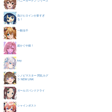
バニーガーデン シリーズ
負けヒロインが多すぎ
る！
一騎当千
超かぐや姫！
key
シノビマスター 閃乱カグ
ラ NEW LINK
ガールズバンドクライ
シャインポスト