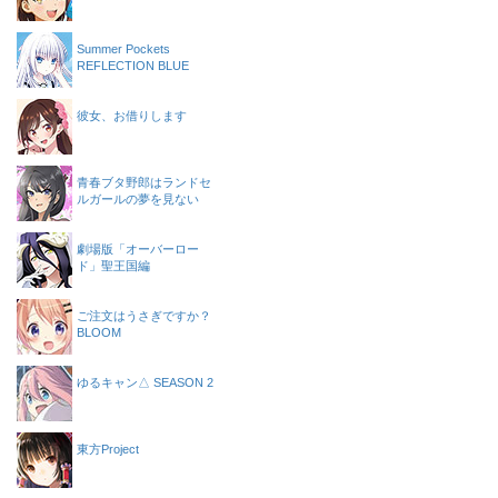
Summer Pockets
REFLECTION BLUE
彼女、お借りします
青春ブタ野郎はランドセ
ルガールの夢を見ない
劇場版「オーバーロー
ド」聖王国編
ご注文はうさぎですか？
BLOOM
ゆるキャン△ SEASON 2
東方Project