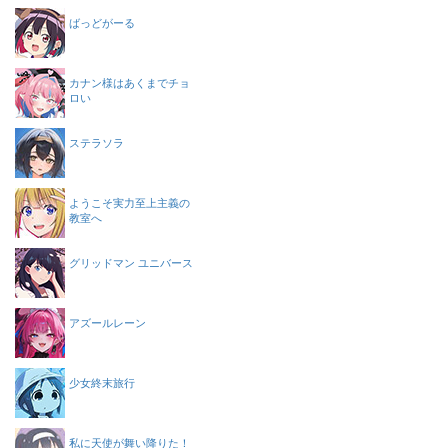
ばっどがーる
カナン様はあくまでチョ
ロい
ステラソラ
ようこそ実力至上主義の
教室へ
グリッドマン ユニバース
アズールレーン
少女終末旅行
私に天使が舞い降りた！