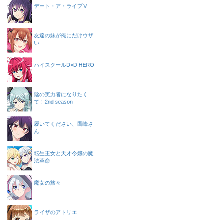
デート・ア・ライブⅤ
友達の妹が俺にだけウザ
い
ハイスクールD×D HERO
陰の実力者になりたく
て！2nd season
履いてください、鷹峰さ
ん
転生王女と天才令嬢の魔
法革命
魔女の旅々
ライザのアトリエ