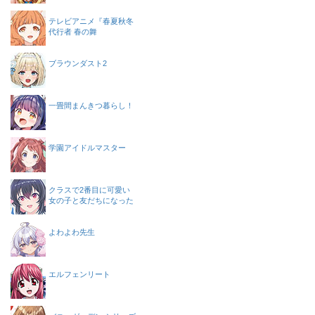
テレビアニメ『春夏秋冬
代行者 春の舞
ブラウンダスト2
一畳間まんきつ暮らし！
学園アイドルマスター
クラスで2番目に可愛い
女の子と友だちになった
よわよわ先生
エルフェンリート