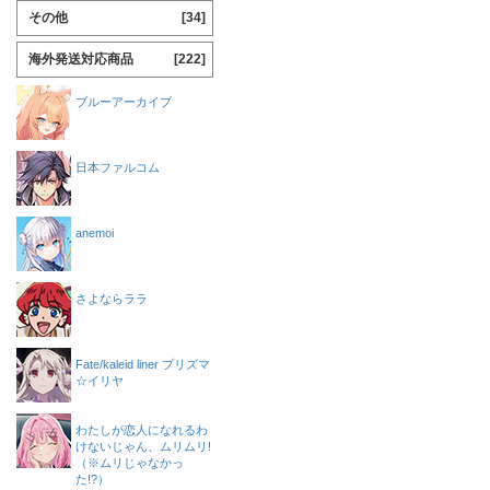
その他
[34]
海外発送対応商品
[222]
ブルーアーカイブ
日本ファルコム
anemoi
さよならララ
Fate/kaleid liner プリズマ
☆イリヤ
わたしが恋人になれるわ
けないじゃん、ムリムリ!
（※ムリじゃなかっ
た!?）