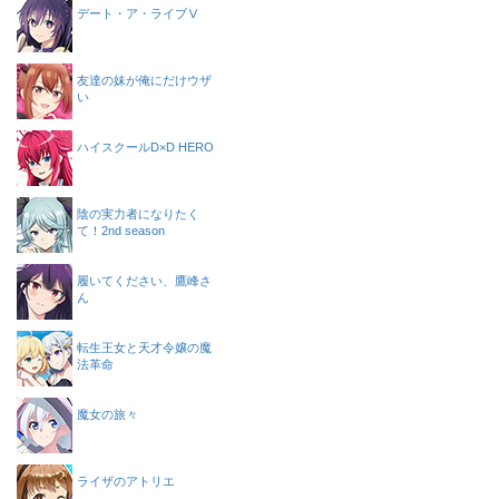
デート・ア・ライブⅤ
友達の妹が俺にだけウザ
い
ハイスクールD×D HERO
陰の実力者になりたく
て！2nd season
履いてください、鷹峰さ
ん
転生王女と天才令嬢の魔
法革命
魔女の旅々
ライザのアトリエ