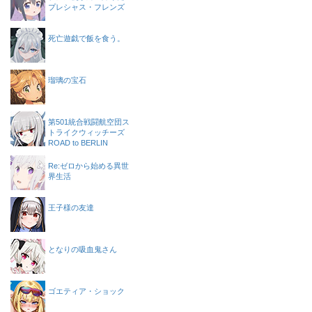
プレシャス・フレンズ
死亡遊戯で飯を食う。
瑠璃の宝石
第501統合戦闘航空団ス
トライクウィッチーズ
ROAD to BERLIN
Re:ゼロから始める異世
界生活
王子様の友達
となりの吸血鬼さん
ゴエティア・ショック