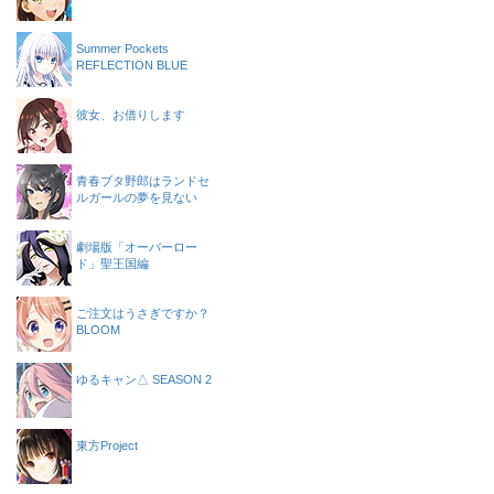
Summer Pockets
REFLECTION BLUE
彼女、お借りします
青春ブタ野郎はランドセ
ルガールの夢を見ない
劇場版「オーバーロー
ド」聖王国編
ご注文はうさぎですか？
BLOOM
ゆるキャン△ SEASON 2
東方Project