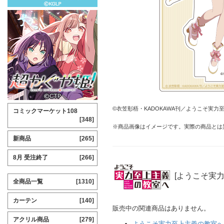
©衣笠彰梧・KADOKAWA刊／ようこそ実力
コミックマーケット108
[348]
※商品画像はイメージです。実際の商品とは
新商品
[265]
8月 受注終了
[266]
[ようこそ実
全商品一覧
[1310]
カーテン
[140]
販売中の関連商品はありません。
アクリル商品
[279]
ようこそ実力至上主義の教室へ