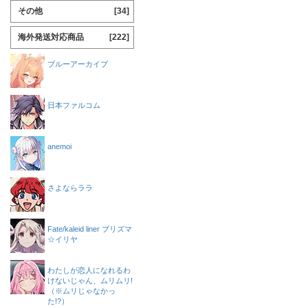
その他
[34]
海外発送対応商品
[222]
ブルーアーカイブ
日本ファルコム
anemoi
さよならララ
Fate/kaleid liner プリズマ
☆イリヤ
わたしが恋人になれるわ
けないじゃん、ムリムリ!
（※ムリじゃなかっ
た!?）