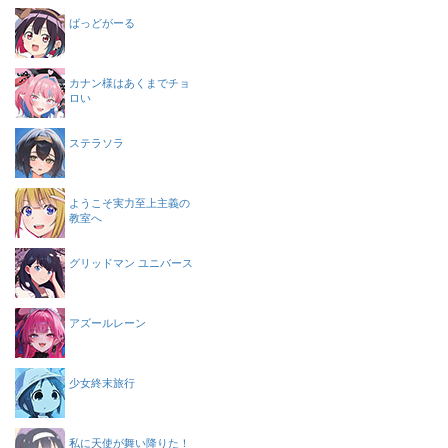
ばっどがーる
カナン様はあくまでチョ
ロい
ステラソラ
ようこそ実力至上主義の
教室へ
グリッドマン ユニバース
アズールレーン
少女終末旅行
私に天使が舞い降りた！