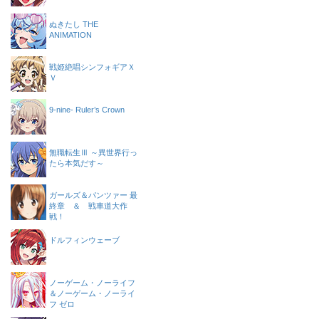
ぬきたし THE
ANIMATION
戦姫絶唱シンフォギアＸ
Ｖ
9-nine- Ruler’s Crown
無職転生Ⅲ ～異世界行っ
たら本気だす～
ガールズ＆パンツァー 最
終章 ＆ 戦車道大作
戦！
ドルフィンウェーブ
ノーゲーム・ノーライフ
＆ノーゲーム・ノーライ
フ ゼロ