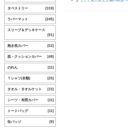
タペストリー
[319]
ラバーマット
[245]
スリーブ＆デッキケース
[91]
抱き枕カバー
[52]
枕・クッションカバー
[49]
のれん
[11]
Ｔシャツ(衣類)
[25]
タオル・タオルケット
[33]
シーツ・布団カバー
[11]
トートバッグ
[11]
缶バッジ
[9]