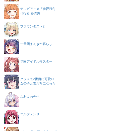
テレビアニメ『春夏秋冬
代行者 春の舞
ブラウンダスト2
一畳間まんきつ暮らし！
学園アイドルマスター
クラスで2番目に可愛い
女の子と友だちになった
よわよわ先生
エルフェンリート