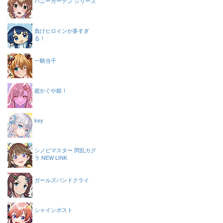
バニーガーデン シリーズ
負けヒロインが多すぎ
る！
一騎当千
超かぐや姫！
key
シノビマスター 閃乱カグ
ラ NEW LINK
ガールズバンドクライ
シャインポスト