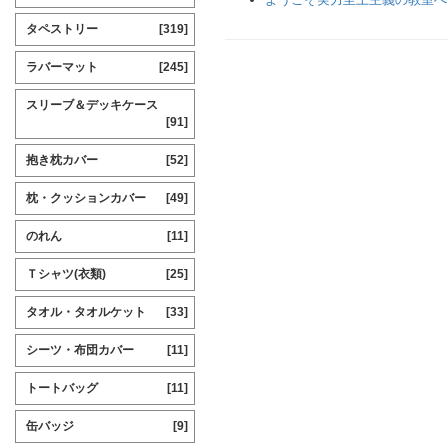
タペストリー
[319]
ラバーマット
[245]
スリーブ＆デッキケース
[91]
抱き枕カバー
[52]
枕・クッションカバー
[49]
のれん
[11]
Ｔシャツ(衣類)
[25]
タオル・タオルケット
[33]
シーツ・布団カバー
[11]
トートバッグ
[11]
缶バッジ
[9]