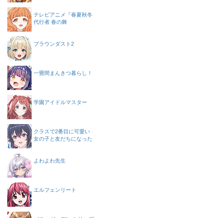
テレビアニメ『春夏秋冬
代行者 春の舞
ブラウンダスト2
一畳間まんきつ暮らし！
学園アイドルマスター
クラスで2番目に可愛い
女の子と友だちになった
よわよわ先生
エルフェンリート