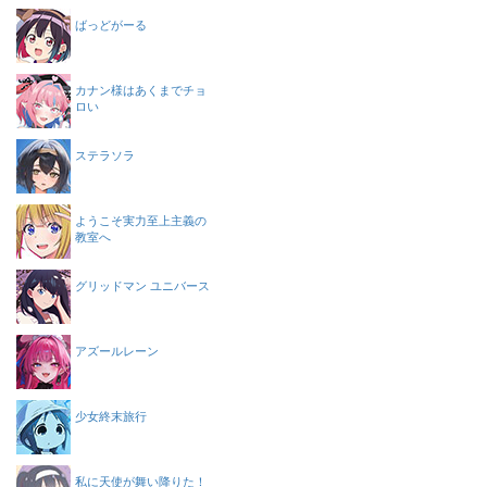
ばっどがーる
カナン様はあくまでチョ
ロい
ステラソラ
ようこそ実力至上主義の
教室へ
グリッドマン ユニバース
アズールレーン
少女終末旅行
私に天使が舞い降りた！