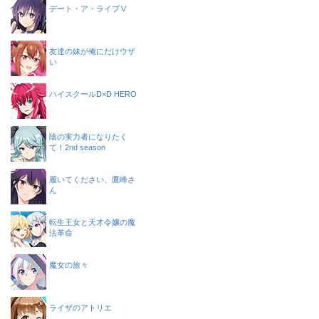
デート・ア・ライブⅤ
友達の妹が俺にだけウザ
い
ハイスクールD×D HERO
陰の実力者になりたく
て！2nd season
履いてください、鷹峰さ
ん
転生王女と天才令嬢の魔
法革命
魔女の旅々
ライザのアトリエ