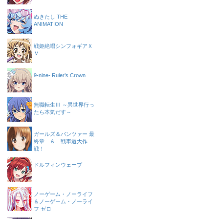
ぬきたし THE
ANIMATION
戦姫絶唱シンフォギアＸ
Ｖ
9-nine- Ruler’s Crown
無職転生Ⅲ ～異世界行っ
たら本気だす～
ガールズ＆パンツァー 最
終章 ＆ 戦車道大作
戦！
ドルフィンウェーブ
ノーゲーム・ノーライフ
＆ノーゲーム・ノーライ
フ ゼロ