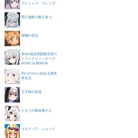
プレシャス・フレンズ
死亡遊戯で飯を食う。
瑠璃の宝石
第501統合戦闘航空団ス
トライクウィッチーズ
ROAD to BERLIN
Re:ゼロから始める異世
界生活
王子様の友達
となりの吸血鬼さん
ゴエティア・ショック