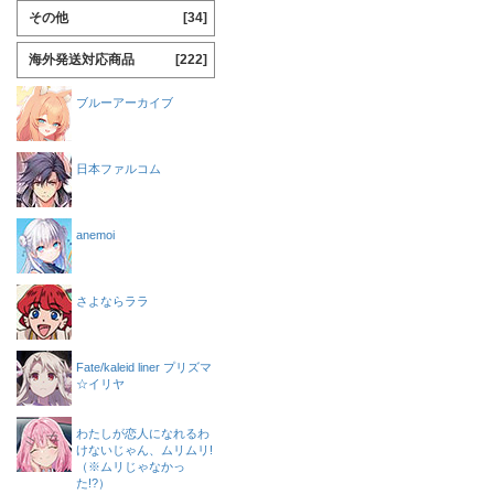
その他
[34]
海外発送対応商品
[222]
ブルーアーカイブ
日本ファルコム
anemoi
さよならララ
Fate/kaleid liner プリズマ
☆イリヤ
わたしが恋人になれるわ
けないじゃん、ムリムリ!
（※ムリじゃなかっ
た!?）