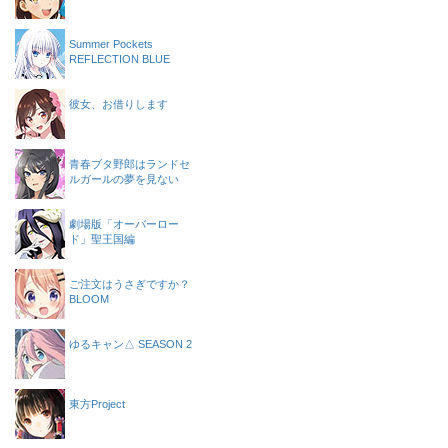
Summer Pockets
REFLECTION BLUE
彼女、お借りします
青春ブタ野郎はランドセ
ルガールの夢を見ない
劇場版「オーバーロー
ド」聖王国編
ご注文はうさぎですか？
BLOOM
ゆるキャン△ SEASON 2
東方Project