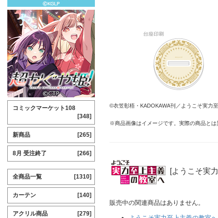
©衣笠彰梧・KADOKAWA刊／ようこそ実力
コミックマーケット108
[348]
※商品画像はイメージです。実際の商品とは
新商品
[265]
8月 受注終了
[266]
[ようこそ実
全商品一覧
[1310]
カーテン
[140]
販売中の関連商品はありません。
アクリル商品
[279]
ようこそ実力至上主義の教室へ