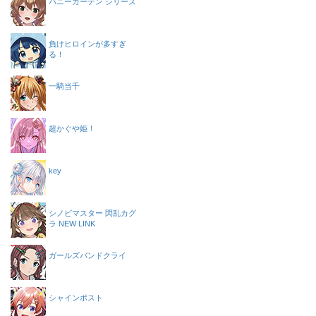
バニーガーデン シリーズ
負けヒロインが多すぎ
る！
一騎当千
超かぐや姫！
key
シノビマスター 閃乱カグ
ラ NEW LINK
ガールズバンドクライ
シャインポスト