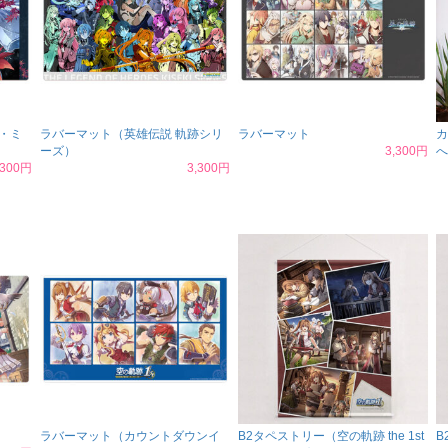
・ミ
ラバーマット（英雄伝説 軌跡シリ
ラバーマット
カ
ーズ）
3,300円
へ
,300円
3,300円
ラバーマット（カウントダウンイ
B2タペストリー（空の軌跡 the 1st
B