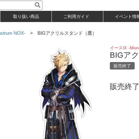
取り扱い商品
ご利用ガイド
イベント情
trum NOX-
> BIGアクリルスタンド（鷹）
イースⅨ -Mons
BIGア
販売終了
販売終