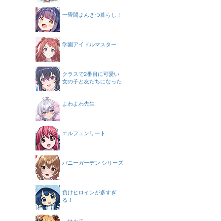
一畳間まんきつ暮らし！
学園アイドルマスター
クラスで2番目に可愛い
女の子と友だちになった
よわよわ先生
エルフェンリート
バニーガーデン シリーズ
負けヒロインが多すぎ
る！