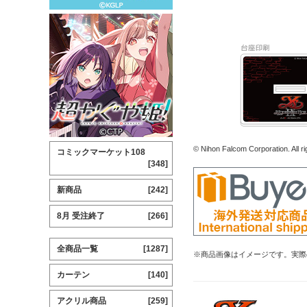
© Nihon Falcom Corporation. All ri
コミックマーケット108
[348]
新商品
[242]
8月 受注終了
[266]
全商品一覧
[1287]
※商品画像はイメージです。実際
カーテン
[140]
アクリル商品
[259]