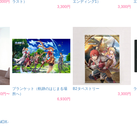
,300円
ラスト）
エンディング1）
エ
3,300円
3,300円
ブランケット（軌跡のはじまる場
B2タペストリー
ラ
650円〜
所へ）
3,300円
6,930円
NOX-