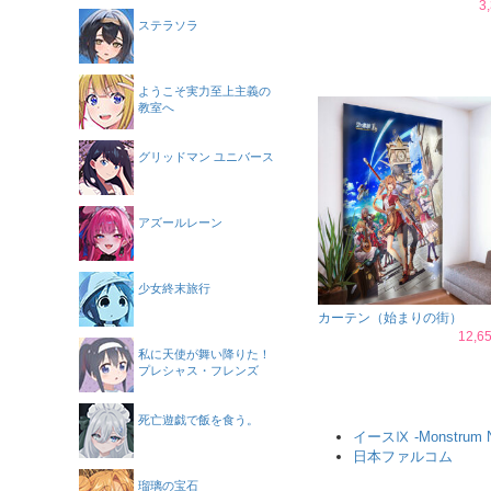
3
ステラソラ
ようこそ実力至上主義の
教室へ
グリッドマン ユニバース
アズールレーン
少女終末旅行
カーテン（始まりの街）
12,
私に天使が舞い降りた！
プレシャス・フレンズ
死亡遊戯で飯を食う。
イースⅨ -Monstrum 
日本ファルコム
瑠璃の宝石