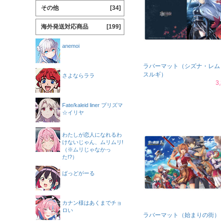
その他
[34]
海外発送対応商品
[199]
anemoi
ラバーマット（シズナ・レム
スルギ）
さよならララ
3
Fate/kaleid liner プリズマ
☆イリヤ
わたしが恋人になれるわ
けないじゃん、ムリムリ!
（※ムリじゃなかっ
た!?）
ばっどがーる
カナン様はあくまでチョ
ロい
ラバーマット（始まりの街）