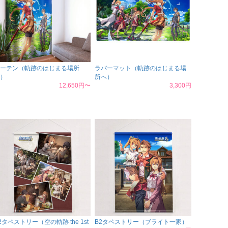
ーテン（軌跡のはじまる場所
ラバーマット（軌跡のはじまる場
）
所へ）
12,650円〜
3,300円
2タペストリー（空の軌跡 the 1st
B2タペストリー（ブライト一家）