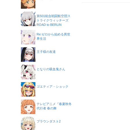
第501統合戦闘航空団ス
トライクウィッチーズ
ROAD to BERLIN
Re:ゼロから始める異世
界生活
王子様の友達
となりの吸血鬼さん
ゴエティア・ショック
テレビアニメ『春夏秋冬
代行者 春の舞
ブラウンダスト2