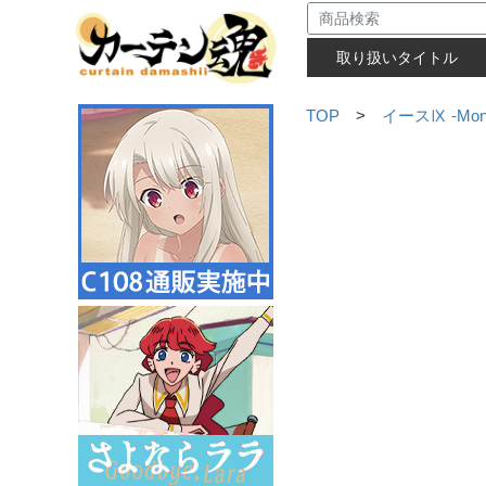
取り扱いタイトル
TOP
>
イースⅨ -Mons