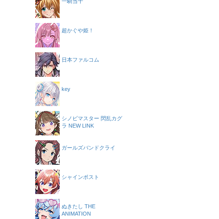
一騎当千
超かぐや姫！
日本ファルコム
key
シノビマスター 閃乱カグ
ラ NEW LINK
ガールズバンドクライ
シャインポスト
ぬきたし THE
ANIMATION