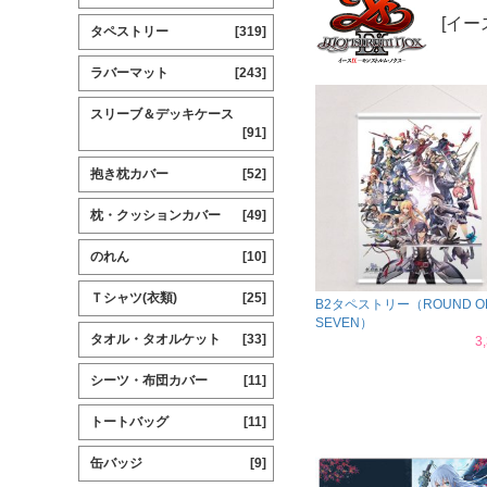
[イース
タペストリー
[319]
ラバーマット
[243]
スリーブ＆デッキケース
[91]
抱き枕カバー
[52]
枕・クッションカバー
[49]
のれん
[10]
Ｔシャツ(衣類)
[25]
B2タペストリー（ROUND O
SEVEN）
タオル・タオルケット
[33]
3
シーツ・布団カバー
[11]
トートバッグ
[11]
缶バッジ
[9]