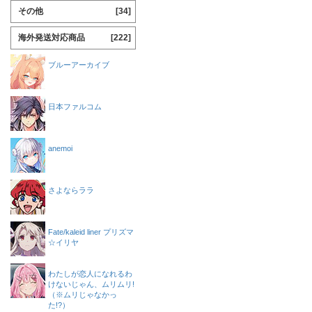
その他
[34]
海外発送対応商品
[222]
ブルーアーカイブ
日本ファルコム
anemoi
さよならララ
Fate/kaleid liner プリズマ
☆イリヤ
わたしが恋人になれるわ
けないじゃん、ムリムリ!
（※ムリじゃなかっ
た!?）