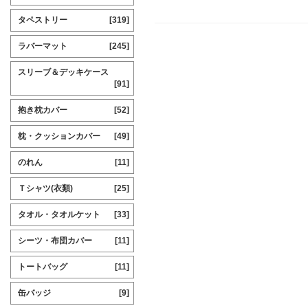
タペストリー
[319]
ラバーマット
[245]
スリーブ＆デッキケース
[91]
抱き枕カバー
[52]
枕・クッションカバー
[49]
のれん
[11]
Ｔシャツ(衣類)
[25]
タオル・タオルケット
[33]
シーツ・布団カバー
[11]
トートバッグ
[11]
缶バッジ
[9]