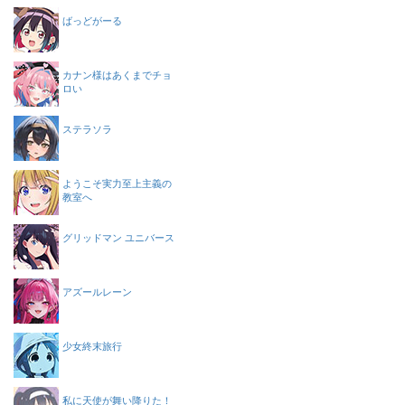
ばっどがーる
カナン様はあくまでチョ
ロい
ステラソラ
ようこそ実力至上主義の
教室へ
グリッドマン ユニバース
アズールレーン
少女終末旅行
私に天使が舞い降りた！