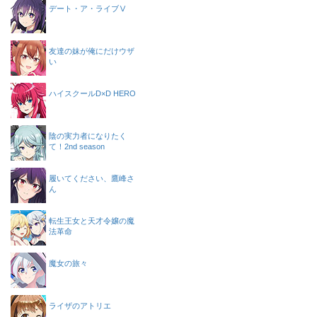
デート・ア・ライブⅤ
友達の妹が俺にだけウザ
い
ハイスクールD×D HERO
陰の実力者になりたく
て！2nd season
履いてください、鷹峰さ
ん
転生王女と天才令嬢の魔
法革命
魔女の旅々
ライザのアトリエ