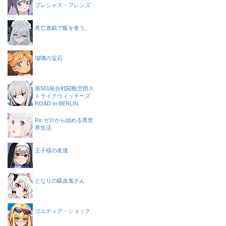
プレシャス・フレンズ
死亡遊戯で飯を食う。
瑠璃の宝石
第501統合戦闘航空団ス
トライクウィッチーズ
ROAD to BERLIN
Re:ゼロから始める異世
界生活
王子様の友達
となりの吸血鬼さん
ゴエティア・ショック