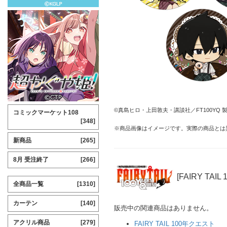
©真島ヒロ・上田敦夫・講談社／FT100YQ
コミックマーケット108
[348]
※商品画像はイメージです。実際の商品とは
新商品
[265]
8月 受注終了
[266]
[FAIRY TA
全商品一覧
[1310]
カーテン
[140]
販売中の関連商品はありません。
アクリル商品
[279]
FAIRY TAIL 100年クエスト