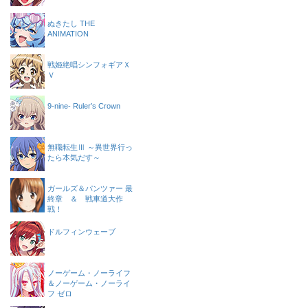
ぬきたし THE
ANIMATION
戦姫絶唱シンフォギアＸ
Ｖ
9-nine- Ruler’s Crown
無職転生Ⅲ ～異世界行っ
たら本気だす～
ガールズ＆パンツァー 最
終章 ＆ 戦車道大作
戦！
ドルフィンウェーブ
ノーゲーム・ノーライフ
＆ノーゲーム・ノーライ
フ ゼロ