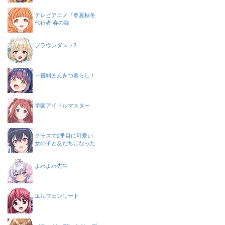
テレビアニメ『春夏秋冬
代行者 春の舞
ブラウンダスト2
一畳間まんきつ暮らし！
学園アイドルマスター
クラスで2番目に可愛い
女の子と友だちになった
よわよわ先生
エルフェンリート