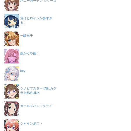
バニーガーデン シリーズ
負けヒロインが多すぎ
る！
一騎当千
超かぐや姫！
key
シノビマスター 閃乱カグ
ラ NEW LINK
ガールズバンドクライ
シャインポスト