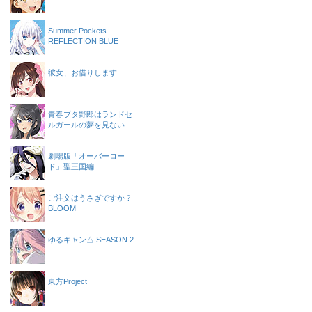
Summer Pockets
REFLECTION BLUE
彼女、お借りします
青春ブタ野郎はランドセ
ルガールの夢を見ない
劇場版「オーバーロー
ド」聖王国編
ご注文はうさぎですか？
BLOOM
ゆるキャン△ SEASON 2
東方Project