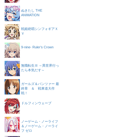
ぬきたし THE
ANIMATION
戦姫絶唱シンフォギアＸ
Ｖ
9-nine- Ruler’s Crown
無職転生Ⅲ ～異世界行っ
たら本気だす～
ガールズ＆パンツァー 最
終章 ＆ 戦車道大作
戦！
ドルフィンウェーブ
ノーゲーム・ノーライフ
＆ノーゲーム・ノーライ
フ ゼロ