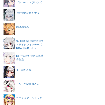
プレシャス・フレンズ
死亡遊戯で飯を食う。
瑠璃の宝石
第501統合戦闘航空団ス
トライクウィッチーズ
ROAD to BERLIN
Re:ゼロから始める異世
界生活
王子様の友達
となりの吸血鬼さん
ゴエティア・ショック