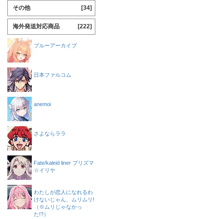
その他
[34]
海外発送対応商品
[222]
ブルーアーカイブ
日本ファルコム
anemoi
さよならララ
Fate/kaleid liner プリズマ
☆イリヤ
わたしが恋人になれるわ
けないじゃん、ムリムリ!
（※ムリじゃなかっ
た!?）