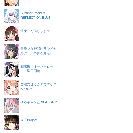
Summer Pockets
REFLECTION BLUE
彼女、お借りします
青春ブタ野郎はランドセ
ルガールの夢を見ない
劇場版「オーバーロー
ド」聖王国編
ご注文はうさぎですか？
BLOOM
ゆるキャン△ SEASON 2
東方Project