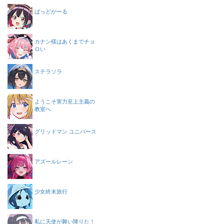
ばっどがーる
カナン様はあくまでチョ
ロい
ステラソラ
ようこそ実力至上主義の
教室へ
グリッドマン ユニバース
アズールレーン
少女終末旅行
私に天使が舞い降りた！