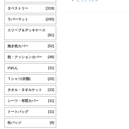
タペストリー
[319]
ラバーマット
[245]
スリーブ＆デッキケース
[91]
抱き枕カバー
[52]
枕・クッションカバー
[49]
のれん
[11]
Ｔシャツ(衣類)
[25]
タオル・タオルケット
[33]
シーツ・布団カバー
[11]
トートバッグ
[11]
缶バッジ
[9]