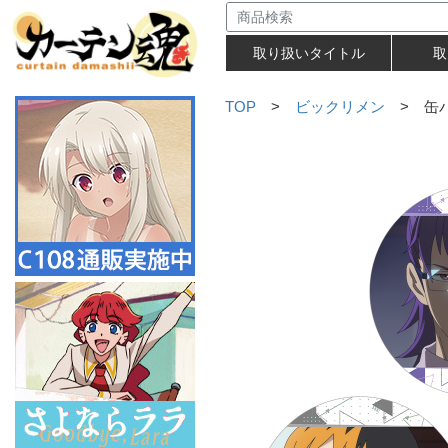
取り扱いタイトル
取
TOP
>
ビックリメン
> 缶バ