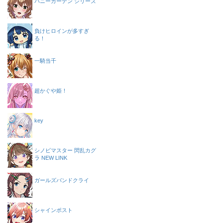
バニーガーデン シリーズ
負けヒロインが多すぎ
る！
一騎当千
超かぐや姫！
key
シノビマスター 閃乱カグ
ラ NEW LINK
ガールズバンドクライ
シャインポスト