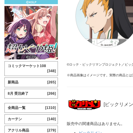
©ロッテ・ビックリマンプロジェクト／ビッ
コミックマーケット108
[348]
※商品画像はイメージです。実際の商品とは
新商品
[265]
8月 受注終了
[266]
[ビックリメン
全商品一覧
[1310]
カーテン
[140]
販売中の関連商品はありません。
アクリル商品
[279]
ビックリメン