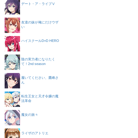
デート・ア・ライブⅤ
友達の妹が俺にだけウザ
い
ハイスクールD×D HERO
陰の実力者になりたく
て！2nd season
履いてください、鷹峰さ
ん
転生王女と天才令嬢の魔
法革命
魔女の旅々
ライザのアトリエ