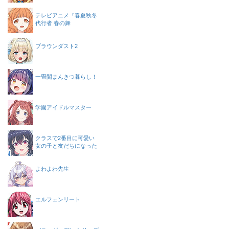
テレビアニメ『春夏秋冬
代行者 春の舞
ブラウンダスト2
一畳間まんきつ暮らし！
学園アイドルマスター
クラスで2番目に可愛い
女の子と友だちになった
よわよわ先生
エルフェンリート