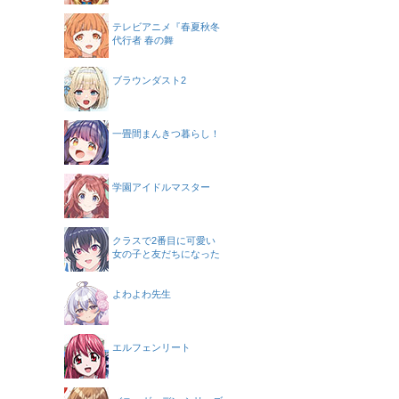
テレビアニメ『春夏秋冬
代行者 春の舞
ブラウンダスト2
一畳間まんきつ暮らし！
学園アイドルマスター
クラスで2番目に可愛い
女の子と友だちになった
よわよわ先生
エルフェンリート