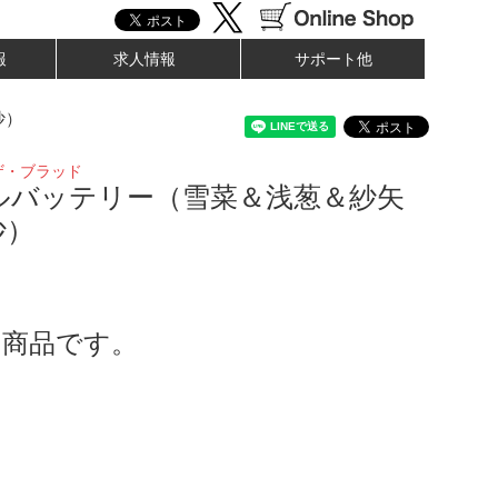
報
求人情報
サポート他
沙）
ザ・ブラッド
ルバッテリー（雪菜＆浅葱＆紗矢
沙）
了商品です。