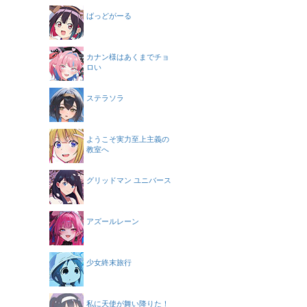
ばっどがーる
カナン様はあくまでチョ
ロい
ステラソラ
ようこそ実力至上主義の
教室へ
グリッドマン ユニバース
アズールレーン
少女終末旅行
私に天使が舞い降りた！