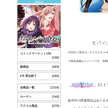
©2018 三雲岳斗／ＫＡＤＯＫＡＷ
コミックマーケット108
[348]
※商品画像はイメージです。実際
新商品
[265]
8月 受注終了
[266]
[スト
全商品一覧
[1310]
カーテン
[140]
販売中の関連商品はありま
アクリル商品
[279]
ストライク・ザ・ブ