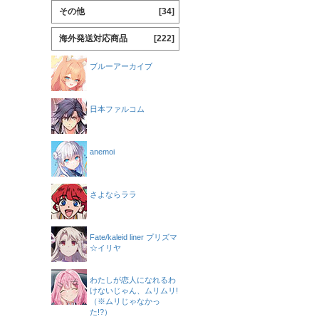
その他
[34]
海外発送対応商品
[222]
ブルーアーカイブ
日本ファルコム
anemoi
さよならララ
Fate/kaleid liner プリズマ
☆イリヤ
わたしが恋人になれるわ
けないじゃん、ムリムリ!
（※ムリじゃなかっ
た!?）