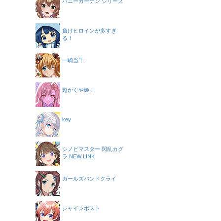
バニーガーデン シリーズ
負けヒロインが多すぎ
る！
一騎当千
超かぐや姫！
key
シノビマスター 閃乱カグ
ラ NEW LINK
ガールズバンドクライ
シャインポスト