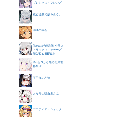
プレシャス・フレンズ
死亡遊戯で飯を食う。
瑠璃の宝石
第501統合戦闘航空団ス
トライクウィッチーズ
ROAD to BERLIN
Re:ゼロから始める異世
界生活
王子様の友達
となりの吸血鬼さん
ゴエティア・ショック