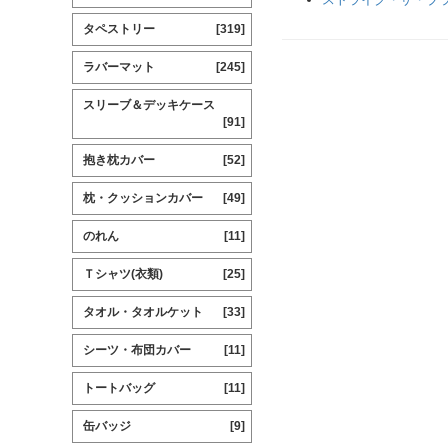
タペストリー
[319]
ラバーマット
[245]
スリーブ＆デッキケース
[91]
抱き枕カバー
[52]
枕・クッションカバー
[49]
のれん
[11]
Ｔシャツ(衣類)
[25]
タオル・タオルケット
[33]
シーツ・布団カバー
[11]
トートバッグ
[11]
缶バッジ
[9]