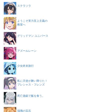
ステラソラ
ようこそ実力至上主義の
教室へ
グリッドマン ユニバース
アズールレーン
少女終末旅行
私に天使が舞い降りた！
プレシャス・フレンズ
死亡遊戯で飯を食う。
瑠璃の宝石