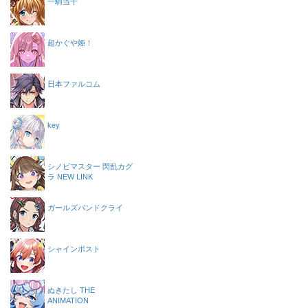
一騎当千
超かぐや姫！
日本ファルコム
key
シノビマスター 閃乱カグ
ラ NEW LINK
ガールズバンドクライ
シャインポスト
ぬきたし THE
ANIMATION