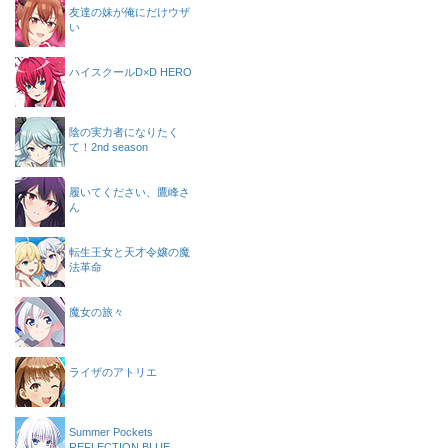
友達の妹が俺にだけウザ
い
ハイスクールD×D HERO
陰の実力者になりたく
て！2nd season
履いてください、鷹峰さ
ん
転生王女と天才令嬢の魔
法革命
魔女の旅々
ライザのアトリエ
Summer Pockets
REFLECTION BLUE