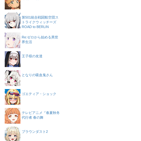
第501統合戦闘航空団ス
トライクウィッチーズ
ROAD to BERLIN
Re:ゼロから始める異世
界生活
王子様の友達
となりの吸血鬼さん
ゴエティア・ショック
テレビアニメ『春夏秋冬
代行者 春の舞
ブラウンダスト2