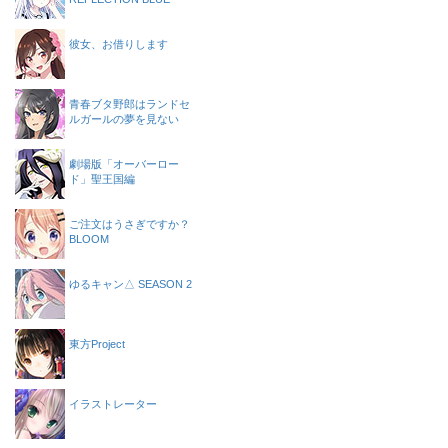
彼女、お借りします
青春ブタ野郎はランドセ
ルガールの夢を見ない
劇場版「オーバーロー
ド」聖王国編
ご注文はうさぎですか？
BLOOM
ゆるキャン△ SEASON 2
東方Project
イラストレーター