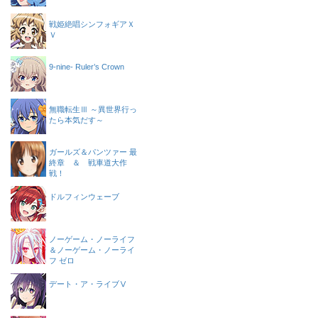
戦姫絶唱シンフォギアＸ
Ｖ
9-nine- Ruler’s Crown
無職転生Ⅲ ～異世界行っ
たら本気だす～
ガールズ＆パンツァー 最
終章 ＆ 戦車道大作
戦！
ドルフィンウェーブ
ノーゲーム・ノーライフ
＆ノーゲーム・ノーライ
フ ゼロ
デート・ア・ライブⅤ