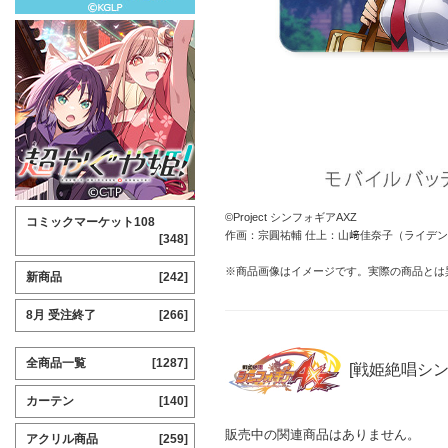
©Project シンフォギアAXZ
コミックマーケット108
作画：宗圓祐輔 仕上：山﨑佳奈子（ライデンフィ
[348]
※商品画像はイメージです。実際の商品とは
新商品
[242]
8月 受注終了
[266]
全商品一覧
[1287]
[戦姫絶唱シン
カーテン
[140]
販売中の関連商品はありません。
アクリル商品
[259]