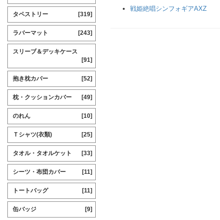
戦姫絶唱シンフォギアAXZ
タペストリー
[319]
ラバーマット
[243]
スリーブ＆デッキケース
[91]
抱き枕カバー
[52]
枕・クッションカバー
[49]
のれん
[10]
Ｔシャツ(衣類)
[25]
タオル・タオルケット
[33]
シーツ・布団カバー
[11]
トートバッグ
[11]
缶バッジ
[9]