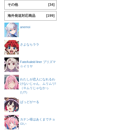
その他
[34]
海外発送対応商品
[199]
anemoi
さよならララ
Fate/kaleid liner プリズマ
☆イリヤ
わたしが恋人になれるわ
けないじゃん、ムリムリ!
（※ムリじゃなかっ
た!?）
ばっどがーる
カナン様はあくまでチョ
ロい