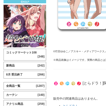
©竹宮ゆゆこ／アスキー・メディアワークス
コミックマーケット108
[348]
※商品画像はイメージです。実際の商品とは
新商品
[242]
8月 受注終了
[266]
[とらドラ！]
全商品一覧
[1287]
カーテン
[140]
販売中の関連商品はありません。
アクリル商品
[259]
とらドラ！