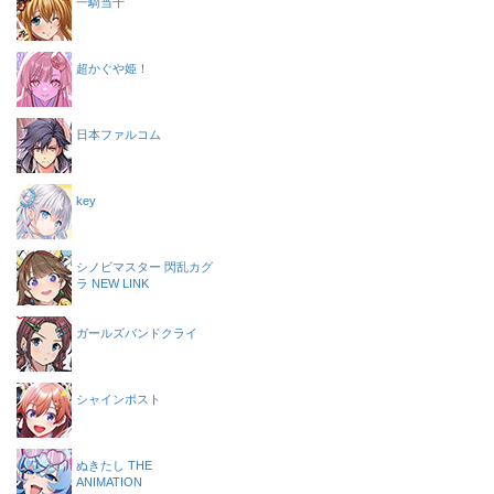
一騎当千
超かぐや姫！
日本ファルコム
key
シノビマスター 閃乱カグ
ラ NEW LINK
ガールズバンドクライ
シャインポスト
ぬきたし THE
ANIMATION