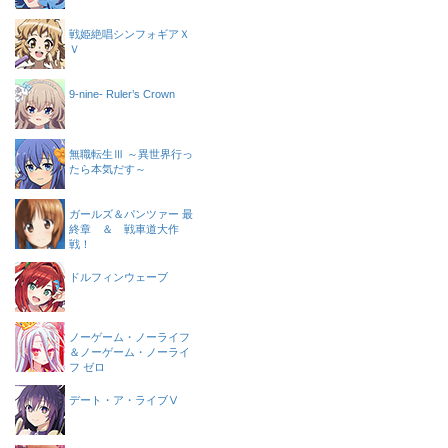
戦姫絶唱シンフォギアＸ
Ｖ
9-nine- Ruler’s Crown
無職転生Ⅲ ～異世界行っ
たら本気だす～
ガールズ＆パンツァー 最
終章 ＆ 戦車道大作
戦！
ドルフィンウェーブ
ノーゲーム・ノーライフ
＆ノーゲーム・ノーライ
フ ゼロ
デート・ア・ライブⅤ