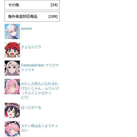
その他
[34]
海外発送対応商品
[199]
anemoi
さよならララ
Fate/kaleid liner プリズマ
☆イリヤ
わたしが恋人になれるわ
けないじゃん、ムリムリ!
（※ムリじゃなかっ
た!?）
ばっどがーる
カナン様はあくまでチョ
ロい