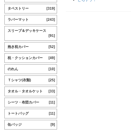
タペストリー
[319]
ラバーマット
[243]
スリーブ＆デッキケース
[91]
抱き枕カバー
[52]
枕・クッションカバー
[49]
のれん
[10]
Ｔシャツ(衣類)
[25]
タオル・タオルケット
[33]
シーツ・布団カバー
[11]
トートバッグ
[11]
缶バッジ
[9]