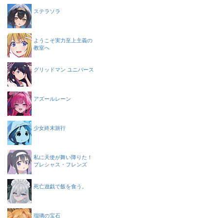
ステラソラ
ようこそ実力至上主義の
教室へ
グリッドマン ユニバース
アズールレーン
少女終末旅行
私に天使が舞い降りた！
プレシャス・フレンズ
死亡遊戯で飯を食う。
瑠璃の宝石