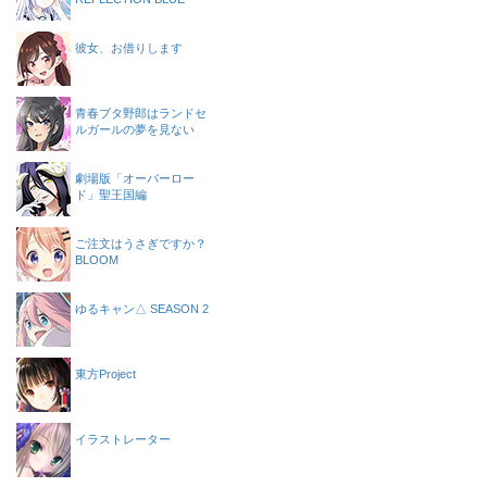
彼女、お借りします
青春ブタ野郎はランドセ
ルガールの夢を見ない
劇場版「オーバーロー
ド」聖王国編
ご注文はうさぎですか？
BLOOM
ゆるキャン△ SEASON 2
東方Project
イラストレーター