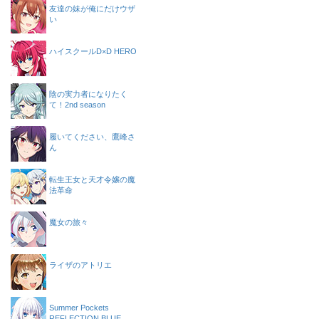
友達の妹が俺にだけウザ
い
ハイスクールD×D HERO
陰の実力者になりたく
て！2nd season
履いてください、鷹峰さ
ん
転生王女と天才令嬢の魔
法革命
魔女の旅々
ライザのアトリエ
Summer Pockets
REFLECTION BLUE