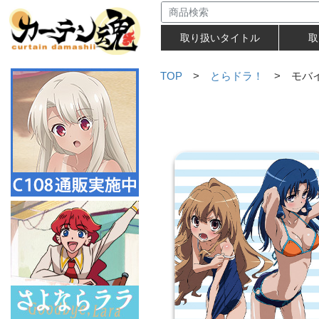
取り扱いタイトル
取
TOP
>
とらドラ！
> モバイ