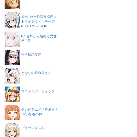
第501統合戦闘航空団ス
トライクウィッチーズ
ROAD to BERLIN
Re:ゼロから始める異世
界生活
王子様の友達
となりの吸血鬼さん
ゴエティア・ショック
テレビアニメ『春夏秋冬
代行者 春の舞
ブラウンダスト2