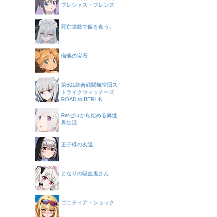
プレシャス・フレンズ
死亡遊戯で飯を食う。
瑠璃の宝石
第501統合戦闘航空団ス
トライクウィッチーズ
ROAD to BERLIN
Re:ゼロから始める異世
界生活
王子様の友達
となりの吸血鬼さん
ゴエティア・ショック