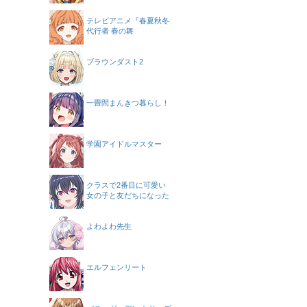
テレビアニメ『春夏秋冬
代行者 春の舞
ブラウンダスト2
一畳間まんきつ暮らし！
学園アイドルマスター
クラスで2番目に可愛い
女の子と友だちになった
よわよわ先生
エルフェンリート