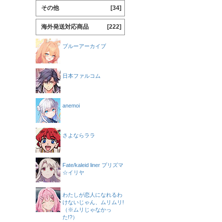
その他
[34]
海外発送対応商品
[222]
ブルーアーカイブ
日本ファルコム
anemoi
さよならララ
Fate/kaleid liner プリズマ
☆イリヤ
わたしが恋人になれるわ
けないじゃん、ムリムリ!
（※ムリじゃなかっ
た!?）