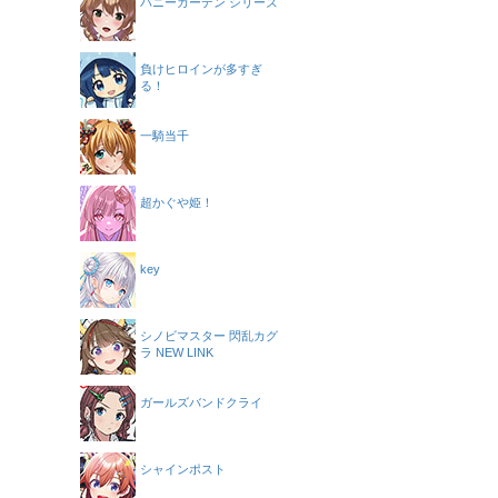
バニーガーデン シリーズ
負けヒロインが多すぎ
る！
一騎当千
超かぐや姫！
key
シノビマスター 閃乱カグ
ラ NEW LINK
ガールズバンドクライ
シャインポスト