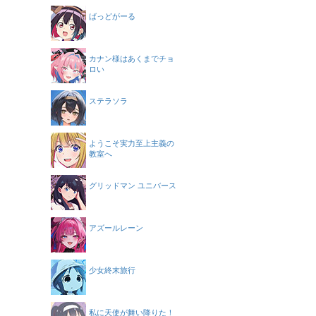
ばっどがーる
カナン様はあくまでチョ
ロい
ステラソラ
ようこそ実力至上主義の
教室へ
グリッドマン ユニバース
アズールレーン
少女終末旅行
私に天使が舞い降りた！