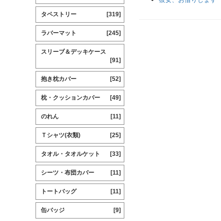
タペストリー
[319]
ラバーマット
[245]
スリーブ＆デッキケース
[91]
抱き枕カバー
[52]
枕・クッションカバー
[49]
のれん
[11]
Ｔシャツ(衣類)
[25]
タオル・タオルケット
[33]
シーツ・布団カバー
[11]
トートバッグ
[11]
缶バッジ
[9]