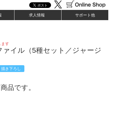
報
求人情報
サポート他
します
ファイル（5種セット／ジャージ
）
描き下ろし
了商品です。