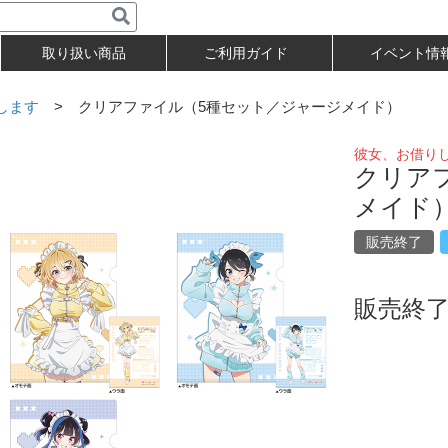
取り扱い商品
ご利用ガイド
イベント情
します
> クリアファイル（5種セット／ジャージメイド）
彼女、お借り
クリア
メイド
販売終了
販売終