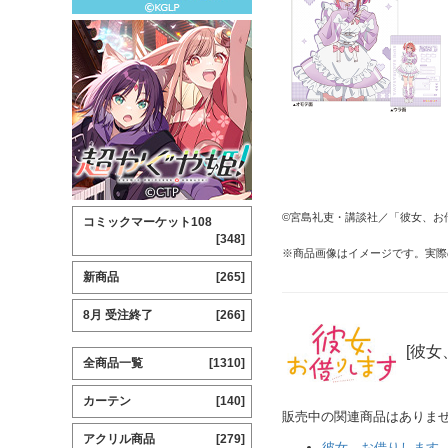
©宮島礼吏・講談社／「彼女、お借
コミックマーケット108
[348]
※商品画像はイメージです。実際
新商品
[265]
8月 受注終了
[266]
[彼女
全商品一覧
[1310]
カーテン
[140]
販売中の関連商品はありま
アクリル商品
[279]
彼女、お借りします