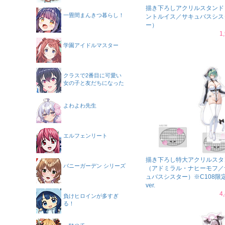
描き下ろしアクリルスタンド
一畳間まんきつ暮らし！
ントルイス／サキュバスシス
ー）
1
学園アイドルマスター
クラスで2番目に可愛い
女の子と友だちになった
よわよわ先生
エルフェンリート
描き下ろし特大アクリルスタ
バニーガーデン シリーズ
（アドミラル・ナヒーモフ／
ュバスシスター）※C108限
ver.
4
負けヒロインが多すぎ
る！