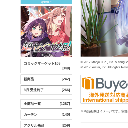
© 2017 Manjuu Co., Ltd. & YongShi
コミックマーケット108
© 2017 Yostar, Inc. All Rights Res
[348]
新商品
[242]
8月 受注終了
[266]
全商品一覧
[1287]
※商品画像はイメージです。実際
カーテン
[140]
アクリル商品
[259]