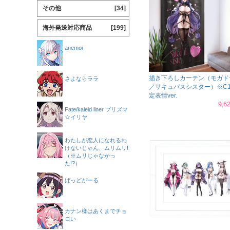
その他
[34]
海外発送対応商品
[199]
anemoi
描き下ろしカーテン（モガド
さよならララ
／サキュバスシスター）※C1
定表情ver.
9,
Fate/kaleid liner プリズマ
☆イリヤ
わたしが恋人になれるわ
けないじゃん、ムリムリ!
（※ムリじゃなかっ
た!?）
ばっどがーる
カナン様はあくまでチョ
ロい