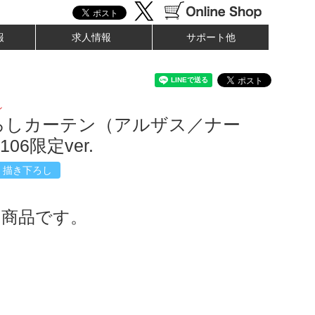
報
求人情報
サポート他
ン
ろしカーテン（アルザス／ナー
06限定ver.
描き下ろし
了商品です。