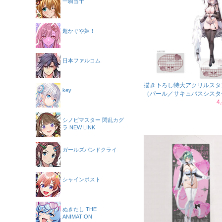
一騎当千
超かぐや姫！
日本ファルコム
描き下ろし特大アクリルスタ
key
（パール／サキュバスシスタ
4
シノビマスター 閃乱カグ
ラ NEW LINK
ガールズバンドクライ
シャインポスト
ぬきたし THE
ANIMATION