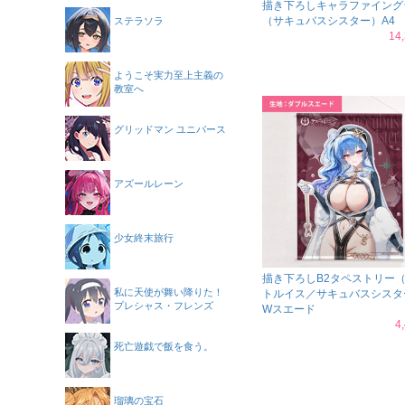
描き下ろしキャラファイング
（サキュバスシスター）A4
ステラソラ
14
ようこそ実力至上主義の
教室へ
グリッドマン ユニバース
アズールレーン
少女終末旅行
描き下ろしB2タペストリー
私に天使が舞い降りた！
トルイス／サキュバスシスタ
プレシャス・フレンズ
Wスエード
4
死亡遊戯で飯を食う。
瑠璃の宝石