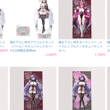
ンド
描き下ろし特大アクリルスタンド
描き下ろし特大タペストリー（メ
描
ー）
（パール／サキュバスシスター）
ークレンブルク／サキュバスシス
ー
,400円
※C108限定表情ver.
ター）
タ
4,400円
7,700円