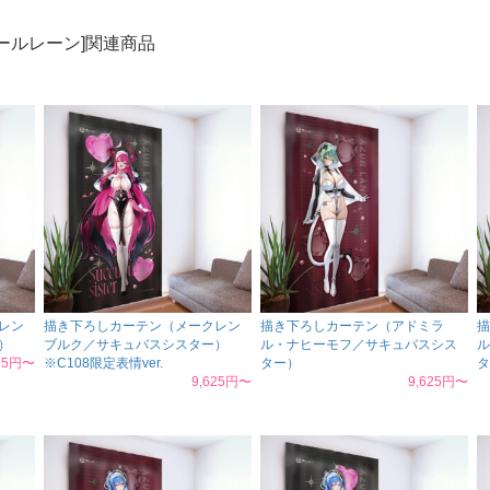
ールレーン]関連商品
レン
描き下ろしカーテン（メークレン
描き下ろしカーテン（アドミラ
描
）
ブルク／サキュバスシスター）
ル・ナヒーモフ／サキュバスシス
ル
625円〜
※C108限定表情ver.
ター）
タ
9,625円〜
9,625円〜