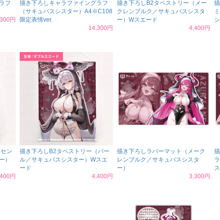
ラフ
描き下ろしキャラファイングラフ
描き下ろしB2タペストリー（メー
描
（サキュバスシスター）A4※C108
クレンブルク／サキュバスシスタ
ミ
,300円
限定表情ver.
ー）Wスエード
シ
14,300円
4,400円
（セン
描き下ろしB2タペストリー（パー
描き下ろしラバーマット（メーク
描
ー）
ル／サキュバスシスター）Wスエ
レンブルク／サキュバスシスタ
ラ
ード
ー）
ス
,400円
4,400円
3,300円