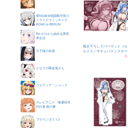
第501統合戦闘航空団ス
トライクウィッチーズ
ROAD to BERLIN
Re:ゼロから始める異世
界生活
描き下ろしラバーマット（セ
王子様の友達
ルイス／サキュバスシスター
3
となりの吸血鬼さん
ゴエティア・ショック
テレビアニメ『春夏秋冬
代行者 春の舞
ブラウンダスト2