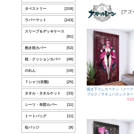
タペストリー
[319]
[アズ
ラバーマット
[243]
スリーブ＆デッキケース
[91]
抱き枕カバー
[52]
枕・クッションカバー
[49]
のれん
[10]
Ｔシャツ(衣類)
[25]
描き下ろしカーテン（メーク
タオル・タオルケット
[33]
ブルク／サキュバスシスター
9,
シーツ・布団カバー
[11]
トートバッグ
[11]
缶バッジ
[9]