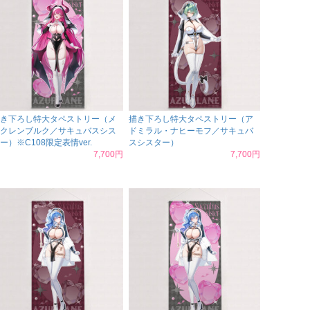
き下ろし特大タペストリー（メ
描き下ろし特大タペストリー（ア
クレンブルク／サキュバスシス
ドミラル・ナヒーモフ／サキュバ
ー）※C108限定表情ver.
スシスター）
7,700円
7,700円