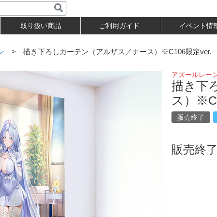
取り扱い商品
ご利用ガイド
イベント情
ン
> 描き下ろしカーテン（アルザス／ナース）※C106限定ver.
アズールレー
描き下
ス）※C1
販売終了
販売終