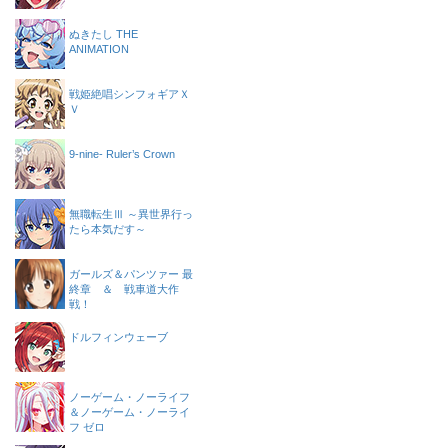
ぬきたし THE
ANIMATION
戦姫絶唱シンフォギアＸ
Ｖ
9-nine- Ruler’s Crown
無職転生Ⅲ ～異世界行っ
たら本気だす～
ガールズ＆パンツァー 最
終章 ＆ 戦車道大作
戦！
ドルフィンウェーブ
ノーゲーム・ノーライフ
＆ノーゲーム・ノーライ
フ ゼロ