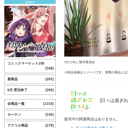
©ひびめし製作委員会
コミックマーケット108
[348]
※商品画像はイメージです。実際の商品とは
新商品
[265]
8月 受注終了
[266]
[日々は過ぎ
全商品一覧
[1310]
カーテン
[140]
販売中の関連商品はありません。
アクリル商品
[279]
日々は過ぎれど飯うまし