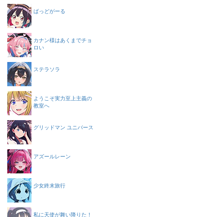
ばっどがーる
カナン様はあくまでチョ
ロい
ステラソラ
ようこそ実力至上主義の
教室へ
グリッドマン ユニバース
アズールレーン
少女終末旅行
私に天使が舞い降りた！