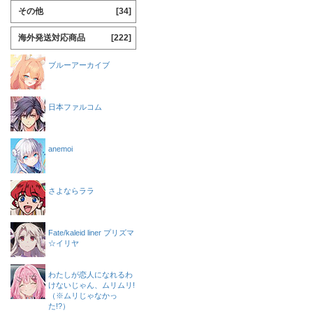
その他
[34]
海外発送対応商品
[222]
ブルーアーカイブ
日本ファルコム
anemoi
さよならララ
Fate/kaleid liner プリズマ
☆イリヤ
わたしが恋人になれるわ
けないじゃん、ムリムリ!
（※ムリじゃなかっ
た!?）