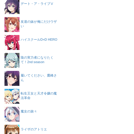
デート・ア・ライブⅤ
友達の妹が俺にだけウザ
い
ハイスクールD×D HERO
陰の実力者になりたく
て！2nd season
履いてください、鷹峰さ
ん
転生王女と天才令嬢の魔
法革命
魔女の旅々
ライザのアトリエ