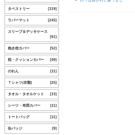
タペストリー
[319]
ラバーマット
[245]
スリーブ＆デッキケース
[91]
抱き枕カバー
[52]
枕・クッションカバー
[49]
のれん
[11]
Ｔシャツ(衣類)
[25]
タオル・タオルケット
[33]
シーツ・布団カバー
[11]
トートバッグ
[11]
缶バッジ
[9]