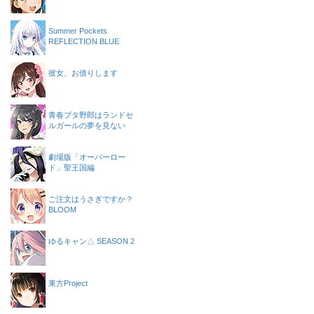
Summer Pockets
REFLECTION BLUE
彼女、お借りします
青春ブタ野郎はランドセ
ルガールの夢を見ない
劇場版「オーバーロー
ド」聖王国編
ご注文はうさぎですか？
BLOOM
ゆるキャン△ SEASON 2
東方Project