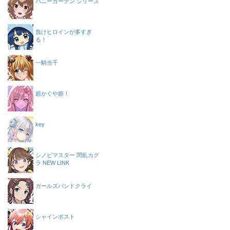
バニーガーデン シリーズ
負けヒロインが多すぎ
る！
一騎当千
超かぐや姫！
key
シノビマスター 閃乱カグ
ラ NEW LINK
ガールズバンドクライ
シャインポスト