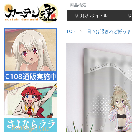
取り扱いタイトル
取
TOP
>
日々は過ぎれど飯うま