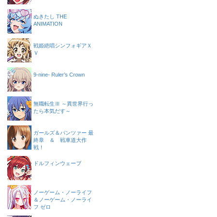
ぬきたし THE
ANIMATION
戦姫絶唱シンフォギアＸ
Ｖ
9-nine- Ruler’s Crown
無職転生Ⅲ ～異世界行っ
たら本気だす～
ガールズ＆パンツァー 最
終章 ＆ 戦車道大作
戦！
ドルフィンウェーブ
ノーゲーム・ノーライフ
＆ノーゲーム・ノーライ
フ ゼロ