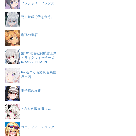
プレシャス・フレンズ
死亡遊戯で飯を食う。
瑠璃の宝石
第501統合戦闘航空団ス
トライクウィッチーズ
ROAD to BERLIN
Re:ゼロから始める異世
界生活
王子様の友達
となりの吸血鬼さん
ゴエティア・ショック