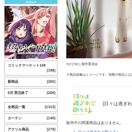
©ひびめし製作委員会
コミックマーケット108
[348]
※商品画像はイメージです。実際の商品とは
新商品
[265]
8月 受注終了
[266]
[日々は過ぎ
全商品一覧
[1310]
カーテン
[140]
販売中の関連商品はありません。
アクリル商品
[279]
日々は過ぎれど飯うまし