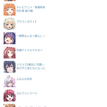
テレビアニメ『春夏秋冬
代行者 春の舞
ブラウンダスト2
一畳間まんきつ暮らし！
学園アイドルマスター
クラスで2番目に可愛い
女の子と友だちになった
よわよわ先生
エルフェンリート