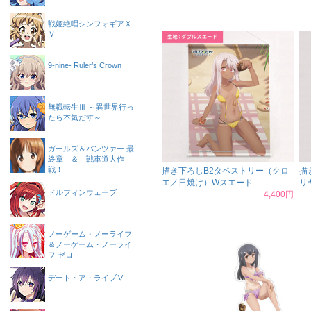
戦姫絶唱シンフォギアＸ
Ｖ
9-nine- Ruler’s Crown
無職転生Ⅲ ～異世界行っ
たら本気だす～
ガールズ＆パンツァー 最
終章 ＆ 戦車道大作
戦！
描き下ろしB2タペストリー（クロ
描
エ／日焼け）Wスエード
リ
ドルフィンウェーブ
4,400円
ノーゲーム・ノーライフ
＆ノーゲーム・ノーライ
フ ゼロ
デート・ア・ライブⅤ