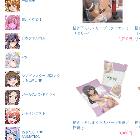
一騎当千
超かぐや姫！
描き下ろしスリーブ（クロエ／ミ
描
リタリー）
（
日本ファルコム
1,210円
リ
key
シノビマスター 閃乱カグ
ラ NEW LINK
ガールズバンドクライ
シャインポスト
描き下ろしまくらカバー（美遊／
描
日焼け）
／
ぬきたし THE
3,960円
ANIMATION