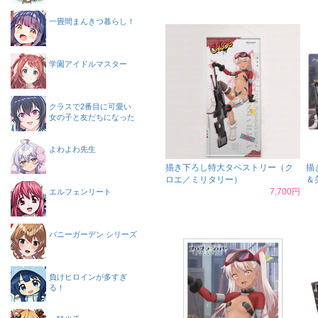
一畳間まんきつ暮らし！
学園アイドルマスター
クラスで2番目に可愛い
女の子と友だちになった
よわよわ先生
描き下ろし特大タペストリー（ク
描
ロエ／ミリタリー）
＆
7,700円
エルフェンリート
バニーガーデン シリーズ
負けヒロインが多すぎ
る！