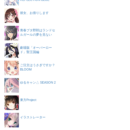
彼女、お借りします
青春ブタ野郎はランドセ
ルガールの夢を見ない
劇場版「オーバーロー
ド」聖王国編
ご注文はうさぎですか？
BLOOM
ゆるキャン△ SEASON 2
東方Project
イラストレーター