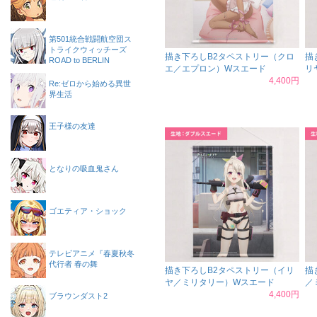
第501統合戦闘航空団ス
トライクウィッチーズ
描き下ろしB2タペストリー（クロ
描
ROAD to BERLIN
エ／エプロン）Wスエード
リ
4,400円
Re:ゼロから始める異世
界生活
王子様の友達
となりの吸血鬼さん
ゴエティア・ショック
テレビアニメ『春夏秋冬
代行者 春の舞
描き下ろしB2タペストリー（イリ
描
ヤ／ミリタリー）Wスエード
／
4,400円
ブラウンダスト2