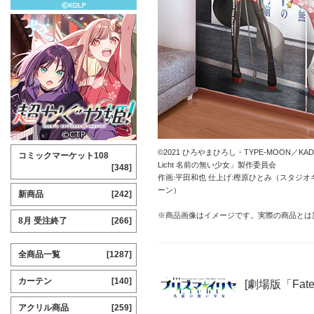
©2021 ひろやまひろし・TYPE-MOON／KADO
コミックマーケット108
Licht 名前の無い少女」製作委員会
[348]
作画:平田和也 仕上げ:樫原ひとみ（スタジオ
ーン）
新商品
[242]
※商品画像はイメージです。実際の商品とは
8月 受注終了
[266]
全商品一覧
[1287]
カーテン
[140]
[劇場版「Fate
アクリル商品
[259]