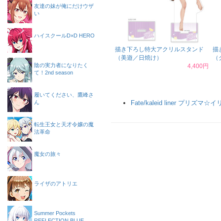
友達の妹が俺にだけウザ
い
ハイスクールD×D HERO
描き下ろし特大アクリルスタンド
描
（美遊／日焼け）
（
陰の実力者になりたく
4,400円
て！2nd season
履いてください、鷹峰さ
ん
Fate/kaleid liner プリズマ☆
転生王女と天才令嬢の魔
法革命
魔女の旅々
ライザのアトリエ
Summer Pockets
REFLECTION BLUE