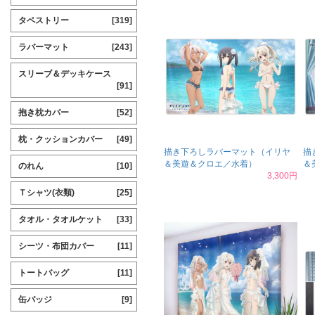
タペストリー
[319]
ラバーマット
[243]
スリーブ＆デッキケース
[91]
抱き枕カバー
[52]
枕・クッションカバー
[49]
描き下ろしラバーマット（イリヤ
描
＆美遊＆クロエ／水着）
＆
のれん
[10]
3,300円
Ｔシャツ(衣類)
[25]
タオル・タオルケット
[33]
シーツ・布団カバー
[11]
トートバッグ
[11]
缶バッジ
[9]