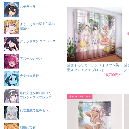
ステラソラ
ようこそ実力至上主義の
教室へ
グリッドマン ユニバース
アズールレーン
描き下ろしカーテン（イリヤ＆美
描
遊＆クロエ／エプロン）
／
18,700円〜
少女終末旅行
私に天使が舞い降りた！
プレシャス・フレンズ
死亡遊戯で飯を食う。
瑠璃の宝石