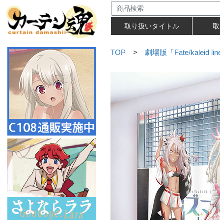
取り扱いタイトル
取
TOP
>
劇場版「Fate/kaleid