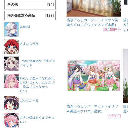
その他
[34]
海外発送対応商品
[199]
描き下ろしカーテン（イリヤ＆美
描
遊＆クロエ／ウエディング水着）
＆
anemoi
18,150円〜
ン
さよならララ
Fate/kaleid liner プリズマ
☆イリヤ
わたしが恋人になれるわ
けないじゃん、ムリムリ!
（※ムリじゃなかっ
た!?）
ばっどがーる
描き下ろしラバーマット（イリヤ
描
＆美遊＆クロエ／巫女）
遊
3,300円
カナン様はあくまでチョ
ロい