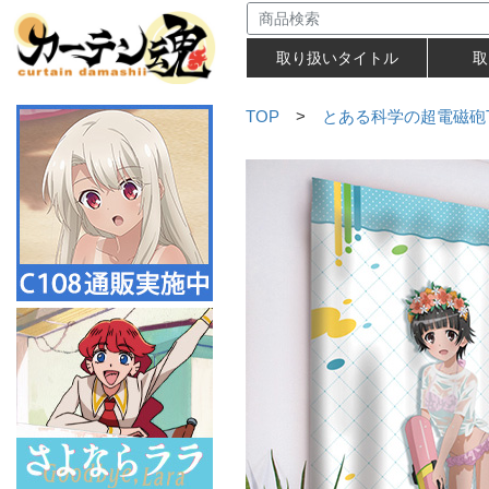
取り扱いタイトル
取
TOP
>
とある科学の超電磁砲