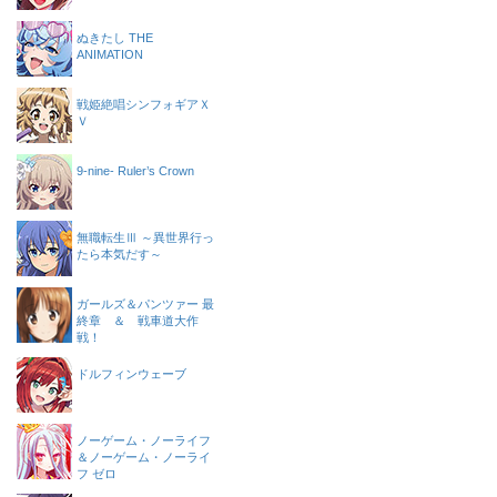
ぬきたし THE
ANIMATION
戦姫絶唱シンフォギアＸ
Ｖ
9-nine- Ruler’s Crown
無職転生Ⅲ ～異世界行っ
たら本気だす～
ガールズ＆パンツァー 最
終章 ＆ 戦車道大作
戦！
ドルフィンウェーブ
ノーゲーム・ノーライフ
＆ノーゲーム・ノーライ
フ ゼロ