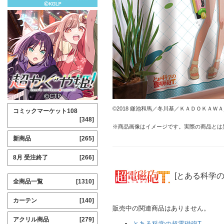
©2018 鎌池和馬／冬川基／ＫＡＤＯＫＡＷＡ／PR
コミックマーケット108
[348]
※商品画像はイメージです。実際の商品とは
新商品
[265]
8月 受注終了
[266]
[とある科学の
全商品一覧
[1310]
カーテン
[140]
販売中の関連商品はありません。
アクリル商品
[279]
とある科学の超電磁砲T