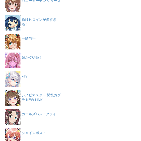
バニーガーデン シリーズ
負けヒロインが多すぎ
る！
一騎当千
超かぐや姫！
key
シノビマスター 閃乱カグ
ラ NEW LINK
ガールズバンドクライ
シャインポスト