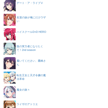
デート・ア・ライブⅤ
友達の妹が俺にだけウザ
い
ハイスクールD×D HERO
陰の実力者になりたく
て！2nd season
履いてください、鷹峰さ
ん
転生王女と天才令嬢の魔
法革命
魔女の旅々
ライザのアトリエ