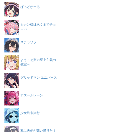
ばっどがーる
カナン様はあくまでチョ
ロい
ステラソラ
ようこそ実力至上主義の
教室へ
グリッドマン ユニバース
アズールレーン
少女終末旅行
私に天使が舞い降りた！