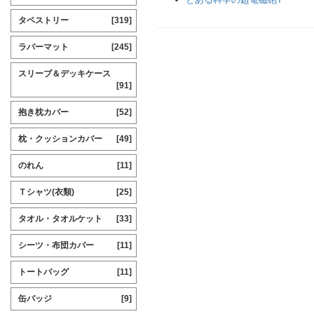
タペストリー
[319]
ラバーマット
[245]
スリーブ＆デッキケース
[91]
抱き枕カバー
[52]
枕・クッションカバー
[49]
のれん
[11]
Ｔシャツ(衣類)
[25]
タオル・タオルケット
[33]
シーツ・布団カバー
[11]
トートバッグ
[11]
缶バッジ
[9]