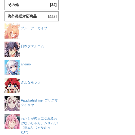
その他
[34]
海外発送対応商品
[222]
ブルーアーカイブ
日本ファルコム
anemoi
さよならララ
Fate/kaleid liner プリズマ
☆イリヤ
わたしが恋人になれるわ
けないじゃん、ムリムリ!
（※ムリじゃなかっ
た!?）