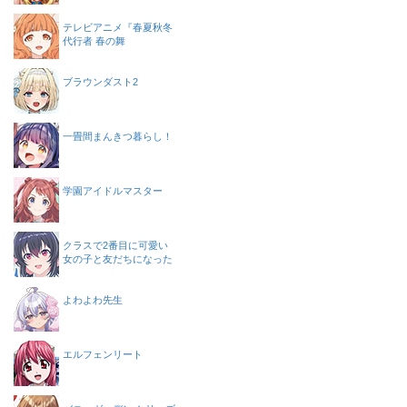
テレビアニメ『春夏秋冬
代行者 春の舞
ブラウンダスト2
一畳間まんきつ暮らし！
学園アイドルマスター
クラスで2番目に可愛い
女の子と友だちになった
よわよわ先生
エルフェンリート