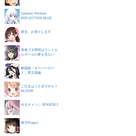
Summer Pockets
REFLECTION BLUE
彼女、お借りします
青春ブタ野郎はランドセ
ルガールの夢を見ない
劇場版「オーバーロー
ド」聖王国編
ご注文はうさぎですか？
BLOOM
ゆるキャン△ SEASON 2
東方Project