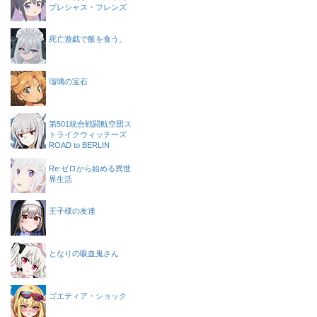
プレシャス・フレンズ
死亡遊戯で飯を食う。
瑠璃の宝石
第501統合戦闘航空団ス
トライクウィッチーズ
ROAD to BERLIN
Re:ゼロから始める異世
界生活
王子様の友達
となりの吸血鬼さん
ゴエティア・ショック