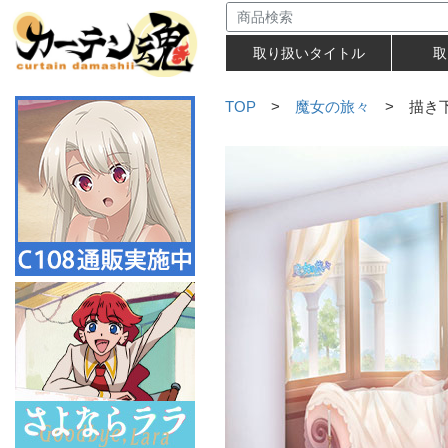
取り扱いタイトル
取
TOP
>
魔女の旅々
> 描き下