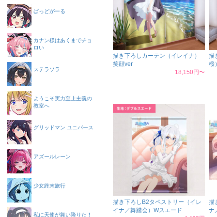
ばっどがーる
カナン様はあくまでチョ
ロい
描き下ろしカーテン（イレイナ）
描
笑顔ver
桜
ステラソラ
18,150円〜
ようこそ実力至上主義の
教室へ
グリッドマン ユニバース
アズールレーン
少女終末旅行
描き下ろしB2タペストリー（イレ
描
イナ／舞踏会）Wスエード
ナ
私に天使が舞い降りた！