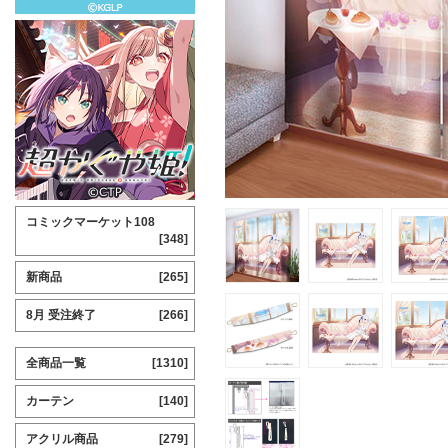
コミックマーケット108
[348]
新商品
[265]
8月 受注終了
[266]
全商品一覧
[1310]
カーテン
[140]
アクリル商品
[279]