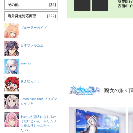
その他
[34]
海外発送対応商品
[222]
ブルーアーカイブ
日本ファルコム
anemoi
さよならララ
[魔女の旅々]
Fate/kaleid liner プリズマ
☆イリヤ
わたしが恋人になれるわ
けないじゃん、ムリムリ!
（※ムリじゃなかっ
た!?）