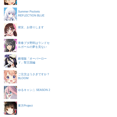
Summer Pockets
REFLECTION BLUE
彼女、お借りします
青春ブタ野郎はランドセ
ルガールの夢を見ない
劇場版「オーバーロー
ド」聖王国編
ご注文はうさぎですか？
BLOOM
ゆるキャン△ SEASON 2
東方Project