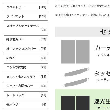
© 白石定規・SBクリエイティブ／魔女の旅
タペストリー
[319]
※商品画像はイメージです。実際の商品とは
ラバーマット
[245]
スリーブ＆デッキケース
[91]
抱き枕カバー
[52]
枕・クッションカバー
[49]
のれん
[11]
Ｔシャツ(衣類)
[25]
タオル・タオルケット
[33]
シーツ・布団カバー
[11]
トートバッグ
[11]
缶バッジ
[9]