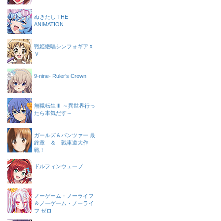
ぬきたし THE
ANIMATION
戦姫絶唱シンフォギアＸ
Ｖ
9-nine- Ruler’s Crown
無職転生Ⅲ ～異世界行っ
たら本気だす～
ガールズ＆パンツァー 最
終章 ＆ 戦車道大作
戦！
ドルフィンウェーブ
ノーゲーム・ノーライフ
＆ノーゲーム・ノーライ
フ ゼロ