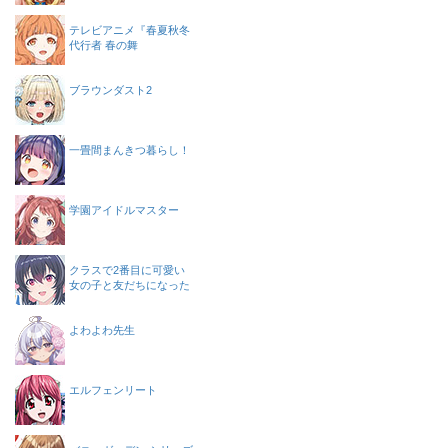
テレビアニメ『春夏秋冬
代行者 春の舞
ブラウンダスト2
一畳間まんきつ暮らし！
学園アイドルマスター
クラスで2番目に可愛い
女の子と友だちになった
よわよわ先生
エルフェンリート