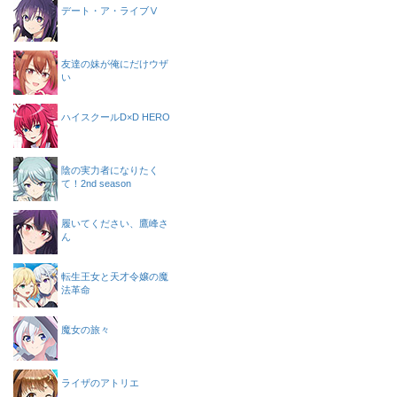
デート・ア・ライブⅤ
友達の妹が俺にだけウザ
い
ハイスクールD×D HERO
陰の実力者になりたく
て！2nd season
履いてください、鷹峰さ
ん
転生王女と天才令嬢の魔
法革命
魔女の旅々
ライザのアトリエ