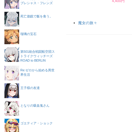
4,400円
プレシャス・フレンズ
死亡遊戯で飯を食う。
魔女の旅々
瑠璃の宝石
第501統合戦闘航空団ス
トライクウィッチーズ
ROAD to BERLIN
Re:ゼロから始める異世
界生活
王子様の友達
となりの吸血鬼さん
ゴエティア・ショック