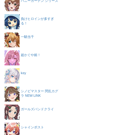
バニーガーデン シリーズ
負けヒロインが多すぎ
る！
一騎当千
超かぐや姫！
key
シノビマスター 閃乱カグ
ラ NEW LINK
ガールズバンドクライ
シャインポスト