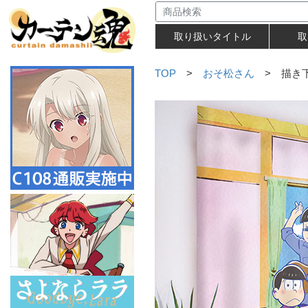
取り扱いタイトル
取
TOP
>
おそ松さん
> 描き下