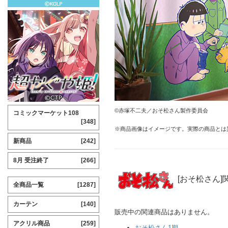
©赤塚不二夫／おそ松さん製作委員会
コミックマーケット108
[348]
※商品画像はイメージです。実際の商品とは
新商品
[242]
8月 受注終了
[266]
[おそ松さん]
全商品一覧
[1287]
カーテン
[140]
販売中の関連商品はありません。
アクリル商品
[259]
おそ松さん1期