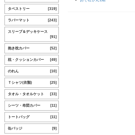
タペストリー
[319]
ラバーマット
[243]
スリーブ＆デッキケース
[91]
抱き枕カバー
[52]
枕・クッションカバー
[49]
のれん
[10]
Ｔシャツ(衣類)
[25]
タオル・タオルケット
[33]
シーツ・布団カバー
[11]
トートバッグ
[11]
缶バッジ
[9]