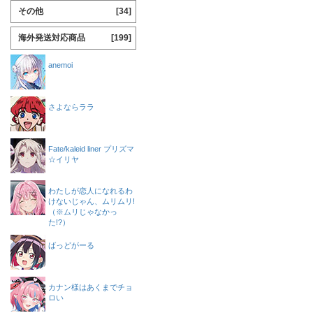
その他
[34]
海外発送対応商品
[199]
anemoi
さよならララ
Fate/kaleid liner プリズマ
☆イリヤ
わたしが恋人になれるわ
けないじゃん、ムリムリ!
（※ムリじゃなかっ
た!?）
ばっどがーる
カナン様はあくまでチョ
ロい