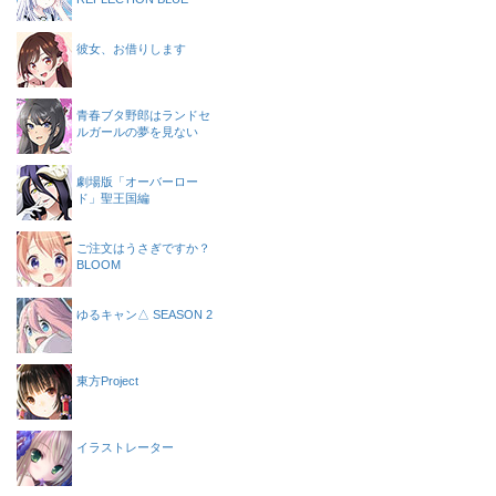
彼女、お借りします
青春ブタ野郎はランドセ
ルガールの夢を見ない
劇場版「オーバーロー
ド」聖王国編
ご注文はうさぎですか？
BLOOM
ゆるキャン△ SEASON 2
東方Project
イラストレーター