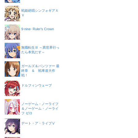
戦姫絶唱シンフォギアＸ
Ｖ
9-nine- Ruler’s Crown
無職転生Ⅲ ～異世界行っ
たら本気だす～
ガールズ＆パンツァー 最
終章 ＆ 戦車道大作
戦！
ドルフィンウェーブ
ノーゲーム・ノーライフ
＆ノーゲーム・ノーライ
フ ゼロ
デート・ア・ライブⅤ