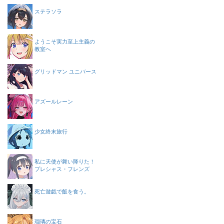
ステラソラ
ようこそ実力至上主義の
教室へ
グリッドマン ユニバース
アズールレーン
少女終末旅行
私に天使が舞い降りた！
プレシャス・フレンズ
死亡遊戯で飯を食う。
瑠璃の宝石