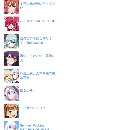
友達の妹が俺にだけウザ
い
ハイスクールD×D HERO
陰の実力者になりたく
て！2nd season
履いてください、鷹峰さ
ん
転生王女と天才令嬢の魔
法革命
魔女の旅々
ライザのアトリエ
Summer Pockets
REFLECTION BLUE