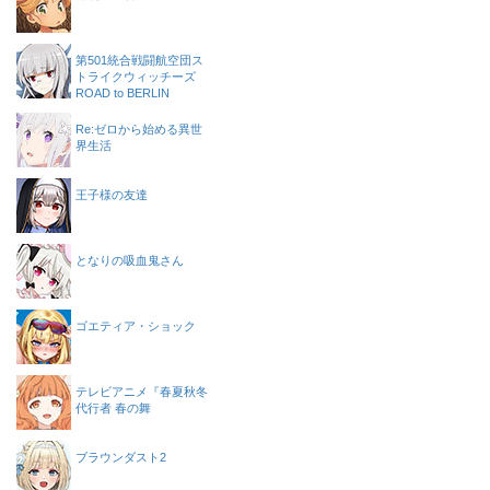
第501統合戦闘航空団ス
トライクウィッチーズ
ROAD to BERLIN
Re:ゼロから始める異世
界生活
王子様の友達
となりの吸血鬼さん
ゴエティア・ショック
テレビアニメ『春夏秋冬
代行者 春の舞
ブラウンダスト2