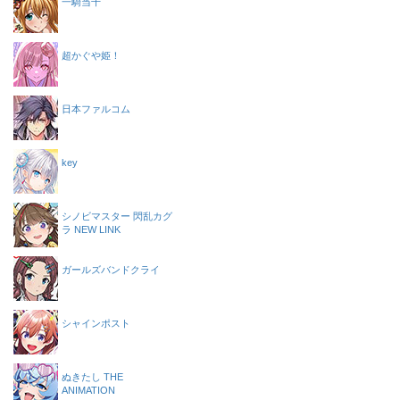
一騎当千
超かぐや姫！
日本ファルコム
key
シノビマスター 閃乱カグ
ラ NEW LINK
ガールズバンドクライ
シャインポスト
ぬきたし THE
ANIMATION