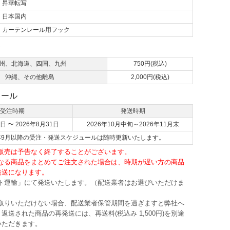
昇華転写
日本国内
カーテンレール用フック
て
州、北海道、四国、九州
750円(税込)
沖縄、その他離島
2,000円(税込)
ュール
受注時期
発送時期
日 〜 2026年8月31日
2026年10月中旬～2026年11月末
6年9月以降の受注・発送スケジュールは随時更新いたします。
・販売は予告なく終了することがございます。
異なる商品をまとめてご注文された場合は、時期が遅い方の商品
発送になります。
マト運輸」にて発送いたします。（配送業者はお選びいただけま
け取りいただけない場合、配送業者保管期間を過ぎますと弊社へ
返送された商品の再発送には、再送料(税込み 1,500円)を別途
いただきます。