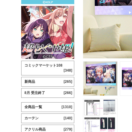
コミックマーケット108
[348]
新商品
[265]
8月 受注終了
[266]
全商品一覧
[1310]
カーテン
[140]
アクリル商品
[279]