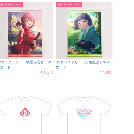
2タペストリー（祇園寺雪音）W
B2タペストリー（伊藤紅葉）Wス
エード
エード
4,400円
4,400円