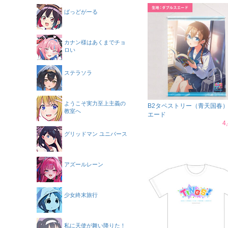
ばっどがーる
カナン様はあくまでチョ
ロい
ステラソラ
ようこそ実力至上主義の
B2タペストリー（青天国春
教室へ
エード
4
グリッドマン ユニバース
アズールレーン
少女終末旅行
私に天使が舞い降りた！