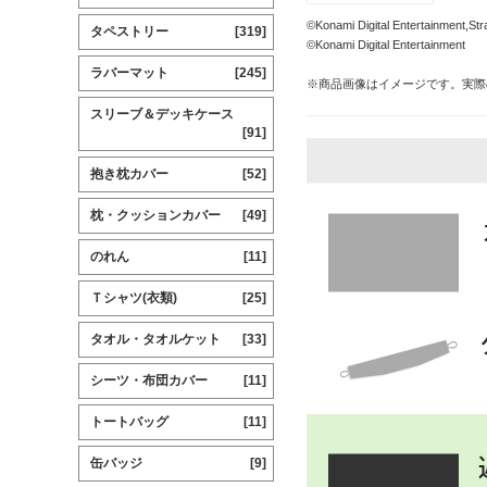
©Konami Digital Entertainme
タペストリー
[319]
©Konami Digital Entertainment
ラバーマット
[245]
※商品画像はイメージです。実際
スリーブ＆デッキケース
[91]
抱き枕カバー
[52]
枕・クッションカバー
[49]
のれん
[11]
Ｔシャツ(衣類)
[25]
タオル・タオルケット
[33]
シーツ・布団カバー
[11]
トートバッグ
[11]
缶バッジ
[9]