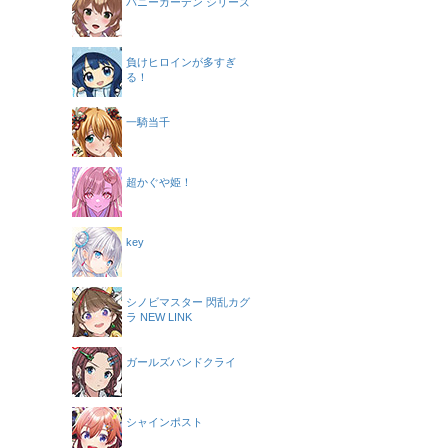
バニーガーデン シリーズ
負けヒロインが多すぎ
る！
一騎当千
超かぐや姫！
key
シノビマスター 閃乱カグ
ラ NEW LINK
ガールズバンドクライ
シャインポスト