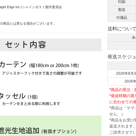
印刷
nt,Straight Edge Inc./シャインポスト製作委員会
製造
付属品
の商品とは異なる場合がございます。
送料につい
本
発送スケジ
2026年8月3
202
*商品の受注
*発送時期の
に合わせての
*商品は「ヤ
せん。）
*商品をお受
返送されます。
ご請求させて