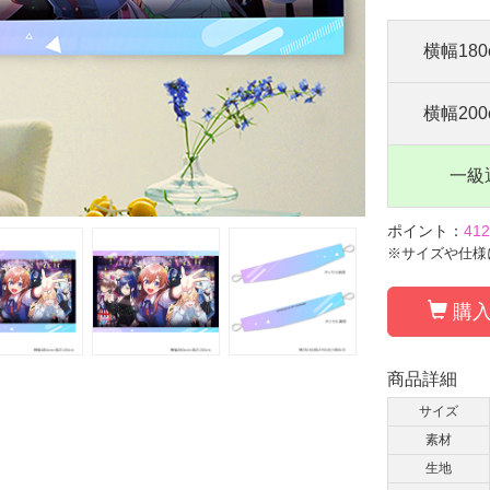
横幅180
横幅200
一級
ポイント：
41
※サイズや仕様
購入
商品詳細
サイズ
素材
生地