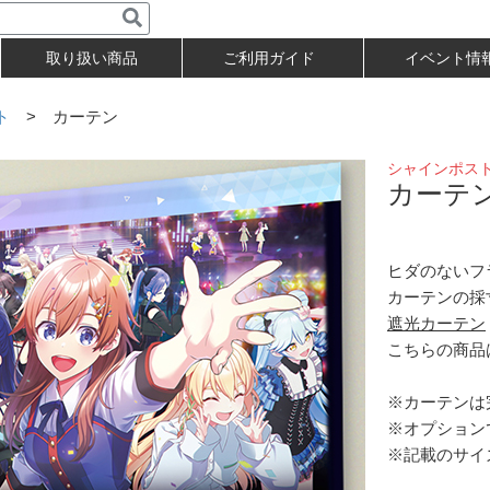
取り扱い商品
ご利用ガイド
イベント情
ト
> カーテン
シャインポス
カーテ
ヒダのないフ
カーテンの採
遮光カーテン
こちらの商品
※カーテンは
※オプション
※記載のサイ