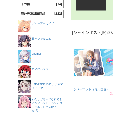
その他
[34]
海外発送対応商品
[222]
ブルーアーカイブ
[シャインポスト]関連
日本ファルコム
anemoi
さよならララ
Fate/kaleid liner プリズマ
☆イリヤ
ラバーマット（青天国春）
3
わたしが恋人になれるわ
けないじゃん、ムリムリ!
（※ムリじゃなかっ
た!?）