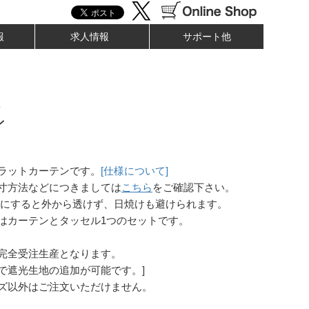
報
求人情報
サポート他
ト
ン
ラットカーテンです。
[仕様について]
寸方法などにつきましては
こちら
をご確認下さい。
にすると外から透けず、日焼けも避けられます。
はカーテンとタッセル1つのセットです。
完全受注生産となります。
で遮光生地の追加が可能です。]
ズ以外はご注文いただけません。