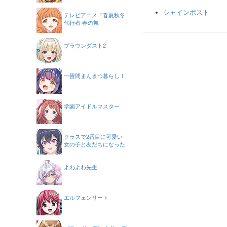
シャインポスト
テレビアニメ『春夏秋冬
代行者 春の舞
ブラウンダスト2
一畳間まんきつ暮らし！
学園アイドルマスター
クラスで2番目に可愛い
女の子と友だちになった
よわよわ先生
エルフェンリート