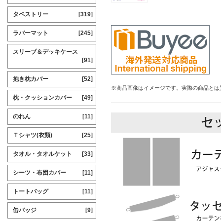
タペストリー
[319]
ラバーマット
[245]
スリーブ＆デッキケース
[91]
抱き枕カバー
[52]
※商品画像はイメージです。実際の商品とは
枕・クッションカバー
[49]
のれん
[11]
Ｔシャツ(衣類)
[25]
タオル・タオルケット
[33]
シーツ・布団カバー
[11]
トートバッグ
[11]
缶バッジ
[9]