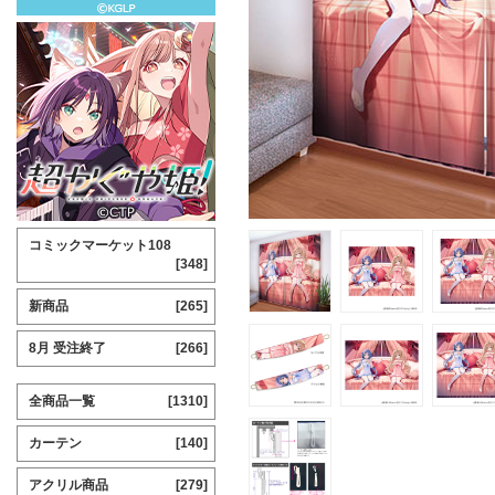
コミックマーケット108
[348]
新商品
[265]
8月 受注終了
[266]
全商品一覧
[1310]
カーテン
[140]
アクリル商品
[279]