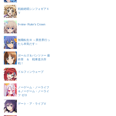
戦姫絶唱シンフォギアＸ
Ｖ
9-nine- Ruler’s Crown
無職転生Ⅲ ～異世界行っ
たら本気だす～
ガールズ＆パンツァー 最
終章 ＆ 戦車道大作
戦！
ドルフィンウェーブ
ノーゲーム・ノーライフ
＆ノーゲーム・ノーライ
フ ゼロ
デート・ア・ライブⅤ