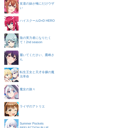
友達の妹が俺にだけウザ
い
ハイスクールD×D HERO
陰の実力者になりたく
て！2nd season
履いてください、鷹峰さ
ん
転生王女と天才令嬢の魔
法革命
魔女の旅々
ライザのアトリエ
Summer Pockets
REFLECTION BLUE