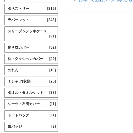
タペストリー
[319]
ラバーマット
[243]
スリーブ＆デッキケース
[91]
抱き枕カバー
[52]
枕・クッションカバー
[49]
のれん
[10]
Ｔシャツ(衣類)
[25]
タオル・タオルケット
[33]
シーツ・布団カバー
[11]
トートバッグ
[11]
缶バッジ
[9]