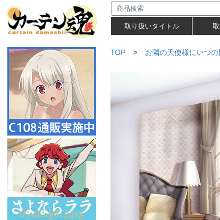
取り扱いタイトル
取
TOP
>
お隣の天使様にいつの