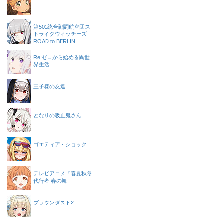
第501統合戦闘航空団ス
トライクウィッチーズ
ROAD to BERLIN
Re:ゼロから始める異世
界生活
王子様の友達
となりの吸血鬼さん
ゴエティア・ショック
テレビアニメ『春夏秋冬
代行者 春の舞
ブラウンダスト2