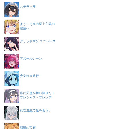
ステラソラ
ようこそ実力至上主義の
教室へ
グリッドマン ユニバース
アズールレーン
少女終末旅行
私に天使が舞い降りた！
プレシャス・フレンズ
死亡遊戯で飯を食う。
瑠璃の宝石