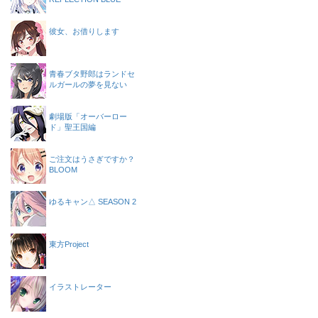
彼女、お借りします
青春ブタ野郎はランドセ
ルガールの夢を見ない
劇場版「オーバーロー
ド」聖王国編
ご注文はうさぎですか？
BLOOM
ゆるキャン△ SEASON 2
東方Project
イラストレーター