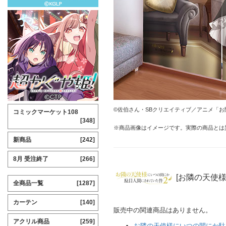
©佐伯さん・SBクリエイティブ／アニメ「
コミックマーケット108
[348]
※商品画像はイメージです。実際の商品とは
新商品
[242]
8月 受注終了
[266]
[お隣の天使
全商品一覧
[1287]
カーテン
[140]
販売中の関連商品はありません。
アクリル商品
[259]
お隣の天使様にいつの間にか駄