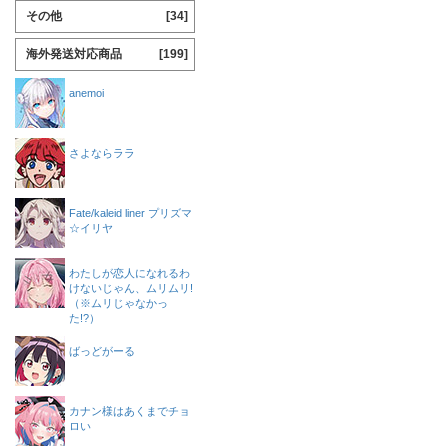
その他
[34]
海外発送対応商品
[199]
anemoi
さよならララ
Fate/kaleid liner プリズマ
☆イリヤ
わたしが恋人になれるわ
けないじゃん、ムリムリ!
（※ムリじゃなかっ
た!?）
ばっどがーる
カナン様はあくまでチョ
ロい