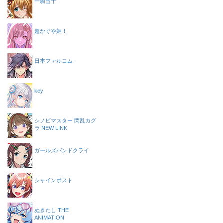
一騎当千
超かぐや姫！
日本ファルコム
key
シノビマスター 閃乱カグ
ラ NEW LINK
ガールズバンドクライ
シャインポスト
ぬきたし THE
ANIMATION