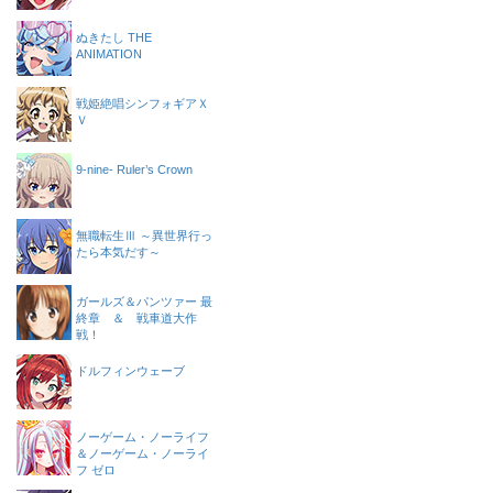
ぬきたし THE
ANIMATION
戦姫絶唱シンフォギアＸ
Ｖ
9-nine- Ruler’s Crown
無職転生Ⅲ ～異世界行っ
たら本気だす～
ガールズ＆パンツァー 最
終章 ＆ 戦車道大作
戦！
ドルフィンウェーブ
ノーゲーム・ノーライフ
＆ノーゲーム・ノーライ
フ ゼロ