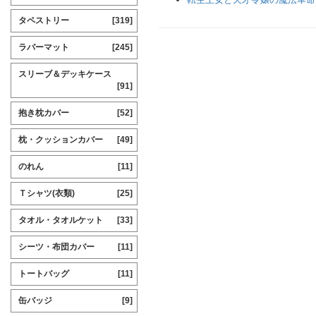
タペストリー
[319]
ラバーマット
[245]
スリーブ＆デッキケース
[91]
抱き枕カバー
[52]
枕・クッションカバー
[49]
のれん
[11]
Ｔシャツ(衣類)
[25]
タオル・タオルケット
[33]
シーツ・布団カバー
[11]
トートバッグ
[11]
缶バッジ
[9]