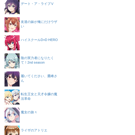
デート・ア・ライブⅤ
友達の妹が俺にだけウザ
い
ハイスクールD×D HERO
陰の実力者になりたく
て！2nd season
履いてください、鷹峰さ
ん
転生王女と天才令嬢の魔
法革命
魔女の旅々
ライザのアトリエ