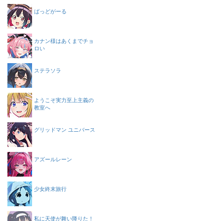
ばっどがーる
カナン様はあくまでチョ
ロい
ステラソラ
ようこそ実力至上主義の
教室へ
グリッドマン ユニバース
アズールレーン
少女終末旅行
私に天使が舞い降りた！