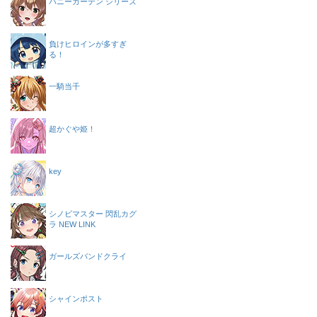
バニーガーデン シリーズ
負けヒロインが多すぎ
る！
一騎当千
超かぐや姫！
key
シノビマスター 閃乱カグ
ラ NEW LINK
ガールズバンドクライ
シャインポスト