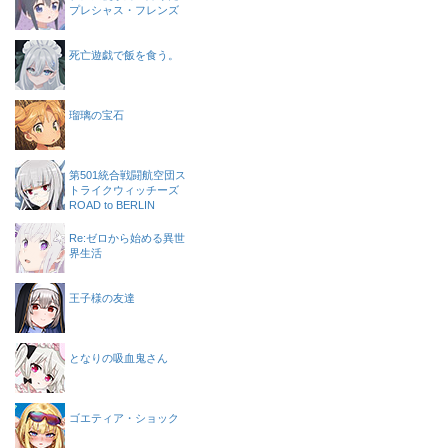
プレシャス・フレンズ
死亡遊戯で飯を食う。
瑠璃の宝石
第501統合戦闘航空団ス
トライクウィッチーズ
ROAD to BERLIN
Re:ゼロから始める異世
界生活
王子様の友達
となりの吸血鬼さん
ゴエティア・ショック