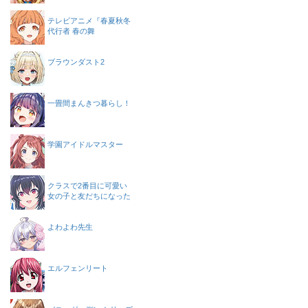
テレビアニメ『春夏秋冬
代行者 春の舞
ブラウンダスト2
一畳間まんきつ暮らし！
学園アイドルマスター
クラスで2番目に可愛い
女の子と友だちになった
よわよわ先生
エルフェンリート