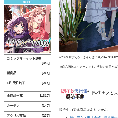
©2023 鴉ぴえろ・きさらぎゆり／KADOK
コミックマーケット108
[348]
※商品画像はイメージです。実際の商品とは
新商品
[265]
8月 受注終了
[266]
[転生王女と
全商品一覧
[1310]
カーテン
[140]
販売中の関連商品はありません。
アクリル商品
[279]
転生王女と天才令嬢の魔法革命