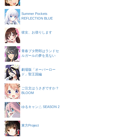
Summer Pockets
REFLECTION BLUE
彼女、お借りします
青春ブタ野郎はランドセ
ルガールの夢を見ない
劇場版「オーバーロー
ド」聖王国編
ご注文はうさぎですか？
BLOOM
ゆるキャン△ SEASON 2
東方Project