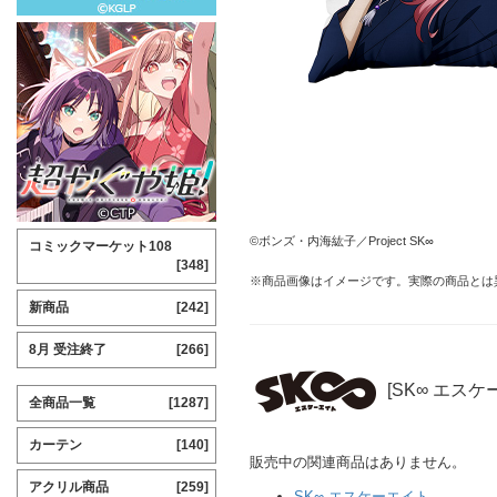
©ボンズ・内海紘子／Project SK∞
コミックマーケット108
[348]
※商品画像はイメージです。実際の商品とは
新商品
[242]
8月 受注終了
[266]
[SK∞ エス
全商品一覧
[1287]
カーテン
[140]
販売中の関連商品はありません。
アクリル商品
[259]
SK∞ エスケーエイト