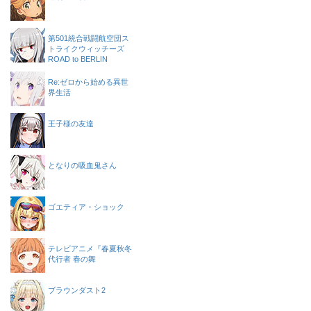
第501統合戦闘航空団ス
トライクウィッチーズ
ROAD to BERLIN
Re:ゼロから始める異世
界生活
王子様の友達
となりの吸血鬼さん
ゴエティア・ショック
テレビアニメ『春夏秋冬
代行者 春の舞
ブラウンダスト2