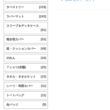
タペストリー
[319]
ラバーマット
[243]
スリーブ＆デッキケース
[91]
抱き枕カバー
[52]
枕・クッションカバー
[49]
のれん
[10]
Ｔシャツ(衣類)
[25]
タオル・タオルケット
[33]
シーツ・布団カバー
[11]
トートバッグ
[11]
缶バッジ
[9]