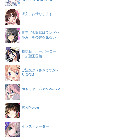
彼女、お借りします
青春ブタ野郎はランドセ
ルガールの夢を見ない
劇場版「オーバーロー
ド」聖王国編
ご注文はうさぎですか？
BLOOM
ゆるキャン△ SEASON 2
東方Project
イラストレーター