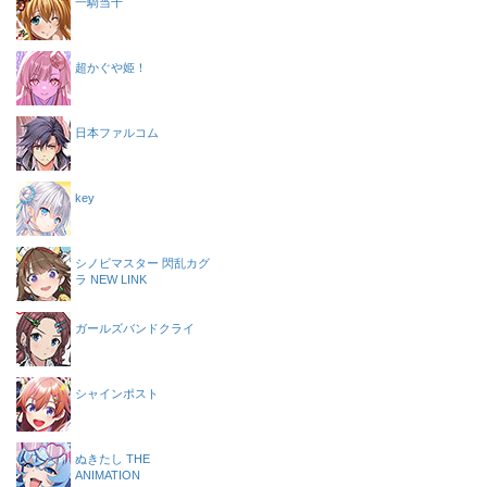
一騎当千
超かぐや姫！
日本ファルコム
key
シノビマスター 閃乱カグ
ラ NEW LINK
ガールズバンドクライ
シャインポスト
ぬきたし THE
ANIMATION