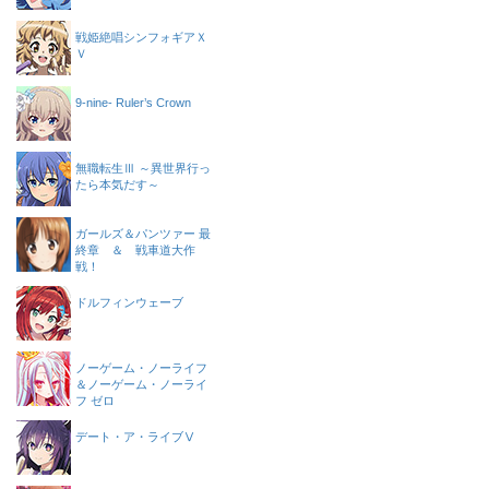
戦姫絶唱シンフォギアＸ
Ｖ
9-nine- Ruler’s Crown
無職転生Ⅲ ～異世界行っ
たら本気だす～
ガールズ＆パンツァー 最
終章 ＆ 戦車道大作
戦！
ドルフィンウェーブ
ノーゲーム・ノーライフ
＆ノーゲーム・ノーライ
フ ゼロ
デート・ア・ライブⅤ