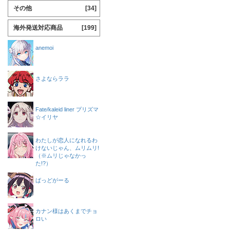
その他
[34]
海外発送対応商品
[199]
anemoi
さよならララ
Fate/kaleid liner プリズマ
☆イリヤ
わたしが恋人になれるわ
けないじゃん、ムリムリ!
（※ムリじゃなかっ
た!?）
ばっどがーる
カナン様はあくまでチョ
ロい