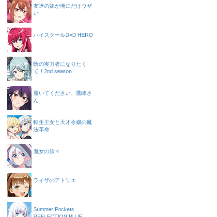
友達の妹が俺にだけウザ
い
ハイスクールD×D HERO
陰の実力者になりたく
て！2nd season
履いてください、鷹峰さ
ん
転生王女と天才令嬢の魔
法革命
魔女の旅々
ライザのアトリエ
Summer Pockets
REFLECTION BLUE