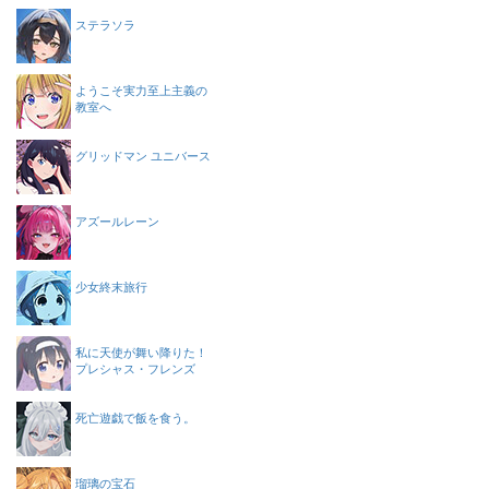
ステラソラ
ようこそ実力至上主義の
教室へ
グリッドマン ユニバース
アズールレーン
少女終末旅行
私に天使が舞い降りた！
プレシャス・フレンズ
死亡遊戯で飯を食う。
瑠璃の宝石