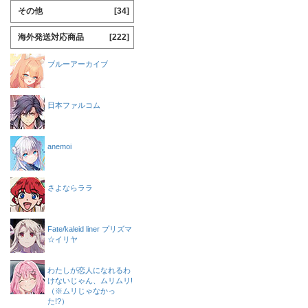
その他
[34]
海外発送対応商品
[222]
ブルーアーカイブ
日本ファルコム
anemoi
さよならララ
Fate/kaleid liner プリズマ
☆イリヤ
わたしが恋人になれるわ
けないじゃん、ムリムリ!
（※ムリじゃなかっ
た!?）