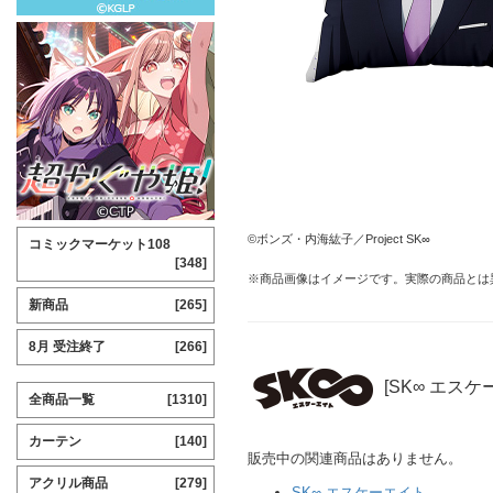
©ボンズ・内海紘子／Project SK∞
コミックマーケット108
[348]
※商品画像はイメージです。実際の商品とは
新商品
[265]
8月 受注終了
[266]
[SK∞ エス
全商品一覧
[1310]
カーテン
[140]
販売中の関連商品はありません。
アクリル商品
[279]
SK∞ エスケーエイト