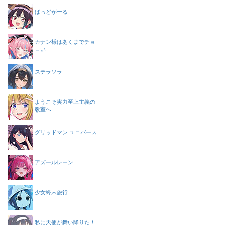
ばっどがーる
カナン様はあくまでチョ
ロい
ステラソラ
ようこそ実力至上主義の
教室へ
グリッドマン ユニバース
アズールレーン
少女終末旅行
私に天使が舞い降りた！