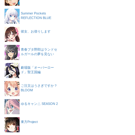
Summer Pockets
REFLECTION BLUE
彼女、お借りします
青春ブタ野郎はランドセ
ルガールの夢を見ない
劇場版「オーバーロー
ド」聖王国編
ご注文はうさぎですか？
BLOOM
ゆるキャン△ SEASON 2
東方Project