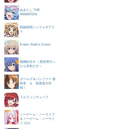
ぬきたし THE
ANIMATION
戦姫絶唱シンフォギアＸ
Ｖ
9-nine- Ruler’s Crown
無職転生Ⅲ ～異世界行っ
たら本気だす～
ガールズ＆パンツァー 最
終章 ＆ 戦車道大作
戦！
ドルフィンウェーブ
ノーゲーム・ノーライフ
＆ノーゲーム・ノーライ
フ ゼロ