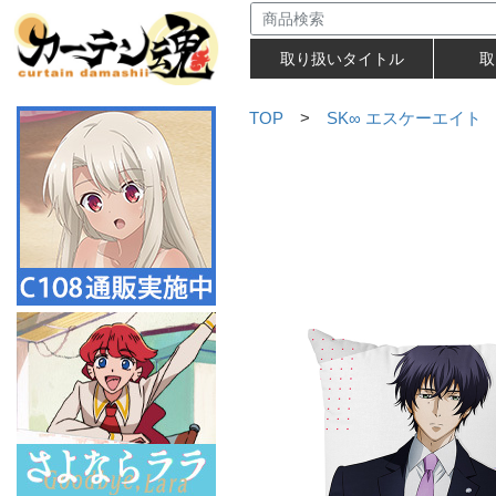
取り扱いタイトル
取
TOP
>
SK∞ エスケーエイト