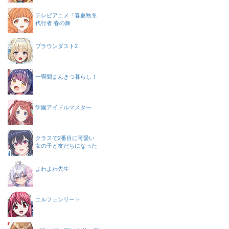
テレビアニメ『春夏秋冬
代行者 春の舞
ブラウンダスト2
一畳間まんきつ暮らし！
学園アイドルマスター
クラスで2番目に可愛い
女の子と友だちになった
よわよわ先生
エルフェンリート