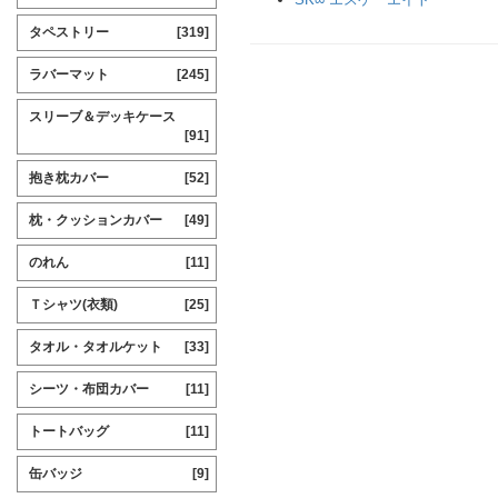
タペストリー
[319]
ラバーマット
[245]
スリーブ＆デッキケース
[91]
抱き枕カバー
[52]
枕・クッションカバー
[49]
のれん
[11]
Ｔシャツ(衣類)
[25]
タオル・タオルケット
[33]
シーツ・布団カバー
[11]
トートバッグ
[11]
缶バッジ
[9]