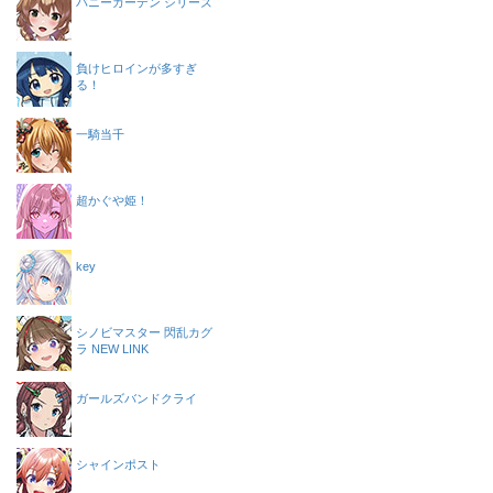
バニーガーデン シリーズ
負けヒロインが多すぎ
る！
一騎当千
超かぐや姫！
key
シノビマスター 閃乱カグ
ラ NEW LINK
ガールズバンドクライ
シャインポスト