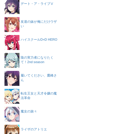
デート・ア・ライブⅤ
友達の妹が俺にだけウザ
い
ハイスクールD×D HERO
陰の実力者になりたく
て！2nd season
履いてください、鷹峰さ
ん
転生王女と天才令嬢の魔
法革命
魔女の旅々
ライザのアトリエ