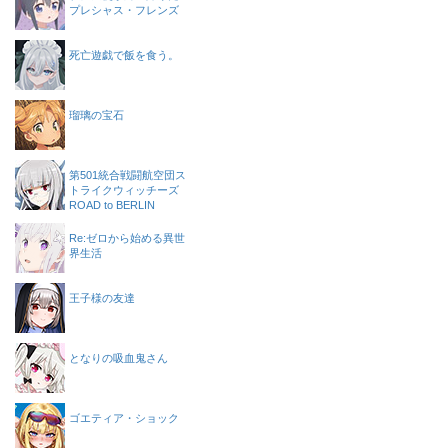
プレシャス・フレンズ
死亡遊戯で飯を食う。
瑠璃の宝石
第501統合戦闘航空団ス
トライクウィッチーズ
ROAD to BERLIN
Re:ゼロから始める異世
界生活
王子様の友達
となりの吸血鬼さん
ゴエティア・ショック