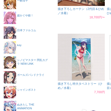
一騎当千
描き下ろしカーテン（2代目＆ひめ
描
／水着）
ひ
超かぐや姫！
18,700円〜
日本ファルコム
key
シノビマスター 閃乱カグ
ラ NEW LINK
ガールズバンドクライ
描き下ろし特大タペストリー（ひ
描
め／水着）
目
シャインポスト
7,700円
ぬきたし THE
ANIMATION