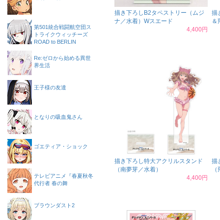
描き下ろしB2タペストリー（ムジ
描
ナ／水着）Wスエード
＆
第501統合戦闘航空団ス
4,400円
トライクウィッチーズ
ROAD to BERLIN
Re:ゼロから始める異世
界生活
王子様の友達
となりの吸血鬼さん
ゴエティア・ショック
描き下ろし特大アクリルスタンド
描
（南夢芽／水着）
（
テレビアニメ『春夏秋冬
4,400円
代行者 春の舞
ブラウンダスト2