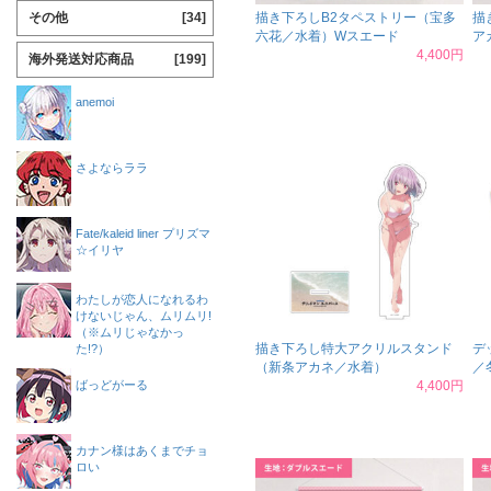
その他
[34]
描き下ろしB2タペストリー（宝多
描
六花／水着）Wスエード
ア
4,400円
海外発送対応商品
[199]
anemoi
さよならララ
Fate/kaleid liner プリズマ
☆イリヤ
わたしが恋人になれるわ
けないじゃん、ムリムリ!
（※ムリじゃなかっ
描き下ろし特大アクリルスタンド
デ
た!?）
（新条アカネ／水着）
／
ばっどがーる
4,400円
カナン様はあくまでチョ
ロい