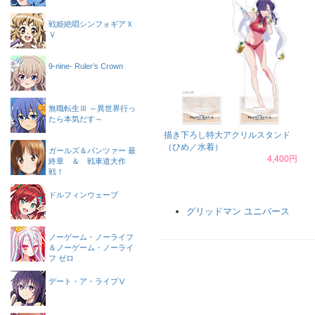
戦姫絶唱シンフォギアＸ
Ｖ
9-nine- Ruler’s Crown
無職転生Ⅲ ～異世界行っ
たら本気だす～
描き下ろし特大アクリルスタンド
（ひめ／水着）
ガールズ＆パンツァー 最
4,400円
終章 ＆ 戦車道大作
戦！
ドルフィンウェーブ
グリッドマン ユニバース
ノーゲーム・ノーライフ
＆ノーゲーム・ノーライ
フ ゼロ
デート・ア・ライブⅤ