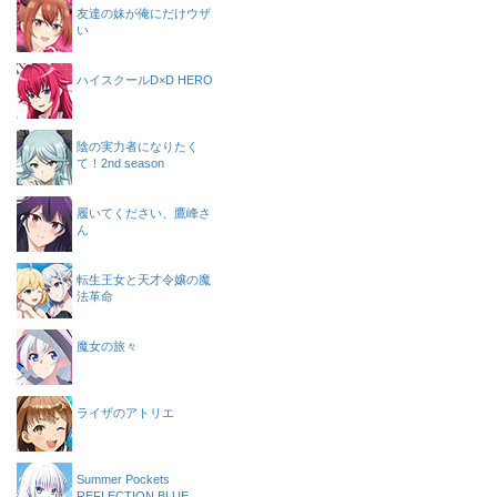
友達の妹が俺にだけウザ
い
ハイスクールD×D HERO
陰の実力者になりたく
て！2nd season
履いてください、鷹峰さ
ん
転生王女と天才令嬢の魔
法革命
魔女の旅々
ライザのアトリエ
Summer Pockets
REFLECTION BLUE