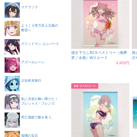
ステラソラ
ようこそ実力至上主義の
教室へ
グリッドマン ユニバース
描き下ろしB2タペストリー（南夢
描
芽／水着）Wスエード
川
アズールレーン
4,400円
少女終末旅行
私に天使が舞い降りた！
プレシャス・フレンズ
死亡遊戯で飯を食う。
瑠璃の宝石