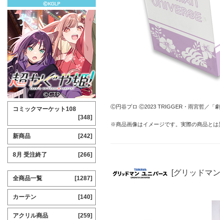
Ⓒ円谷プロ Ⓒ2023 TRIGGER・雨宮哲
コミックマーケット108
[348]
※商品画像はイメージです。実際の商品とは
新商品
[242]
8月 受注終了
[266]
[グリッドマン
全商品一覧
[1287]
カーテン
[140]
アクリル商品
[259]