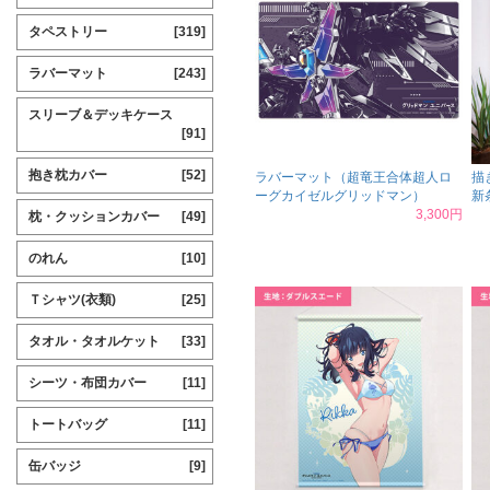
タペストリー
[319]
ラバーマット
[243]
スリーブ＆デッキケース
[91]
抱き枕カバー
[52]
ラバーマット（超竜王合体超人ロ
描
ーグカイゼルグリッドマン）
新
3,300円
枕・クッションカバー
[49]
のれん
[10]
Ｔシャツ(衣類)
[25]
タオル・タオルケット
[33]
シーツ・布団カバー
[11]
トートバッグ
[11]
缶バッジ
[9]