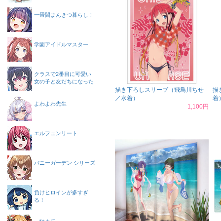
一畳間まんきつ暮らし！
学園アイドルマスター
クラスで2番目に可愛い
女の子と友だちになった
描き下ろしスリーブ（飛鳥川ちせ
描
／水着）
着
よわよわ先生
1,100円
エルフェンリート
バニーガーデン シリーズ
負けヒロインが多すぎ
る！