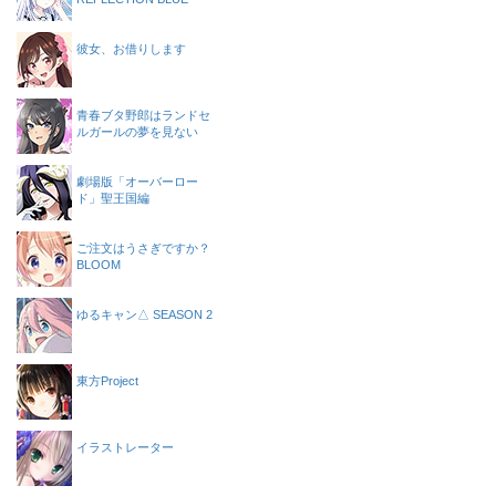
彼女、お借りします
青春ブタ野郎はランドセ
ルガールの夢を見ない
劇場版「オーバーロー
ド」聖王国編
ご注文はうさぎですか？
BLOOM
ゆるキャン△ SEASON 2
東方Project
イラストレーター