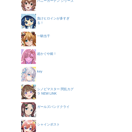
バニーガーデン シリーズ
負けヒロインが多すぎ
る！
一騎当千
超かぐや姫！
key
シノビマスター 閃乱カグ
ラ NEW LINK
ガールズバンドクライ
シャインポスト