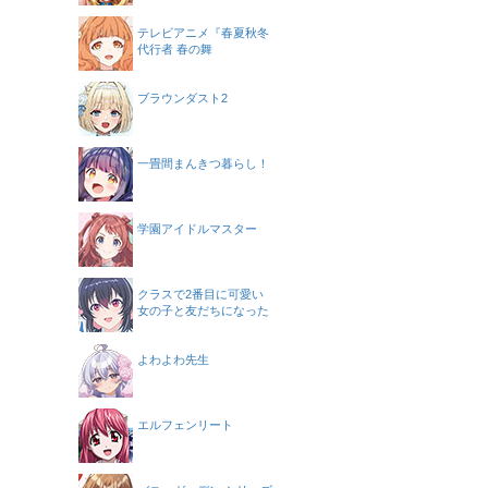
テレビアニメ『春夏秋冬
代行者 春の舞
ブラウンダスト2
一畳間まんきつ暮らし！
学園アイドルマスター
クラスで2番目に可愛い
女の子と友だちになった
よわよわ先生
エルフェンリート