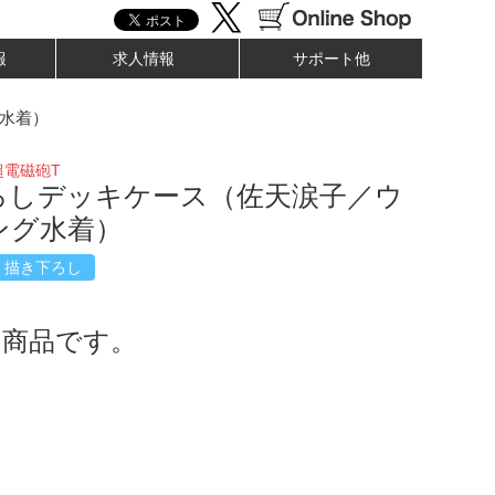
報
求人情報
サポート他
水着）
超電磁砲T
ろしデッキケース（佐天涙子／ウ
ング水着）
描き下ろし
了商品です。