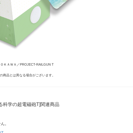
ＫＡＷＡ／PROJECT-RAILGUN T
の商品とは異なる場合がございます。
る科学の超電磁砲T]関連商品
せん。
T