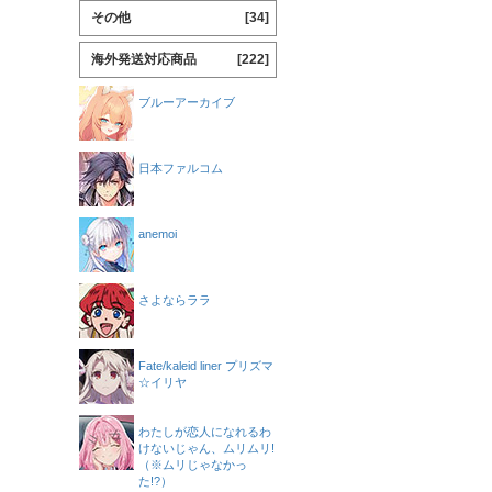
その他
[34]
海外発送対応商品
[222]
ブルーアーカイブ
日本ファルコム
anemoi
さよならララ
Fate/kaleid liner プリズマ
☆イリヤ
わたしが恋人になれるわ
けないじゃん、ムリムリ!
（※ムリじゃなかっ
た!?）