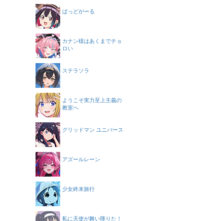
ばっどがーる
カナン様はあくまでチョ
ロい
ステラソラ
ようこそ実力至上主義の
教室へ
グリッドマン ユニバース
アズールレーン
少女終末旅行
私に天使が舞い降りた！