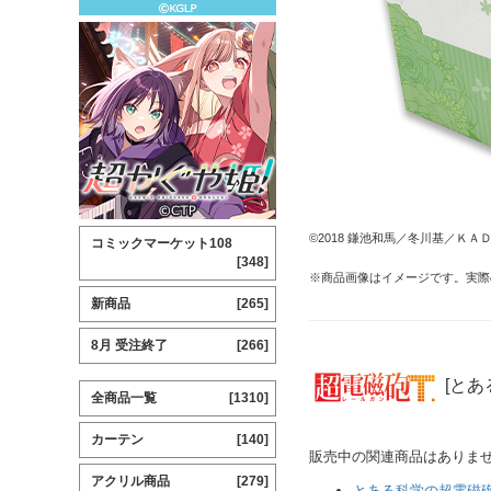
©2018 鎌池和馬／冬川基／ＫＡＤＯ
コミックマーケット108
[348]
※商品画像はイメージです。実際
新商品
[265]
8月 受注終了
[266]
[とあ
全商品一覧
[1310]
カーテン
[140]
販売中の関連商品はありま
アクリル商品
[279]
とある科学の超電磁砲