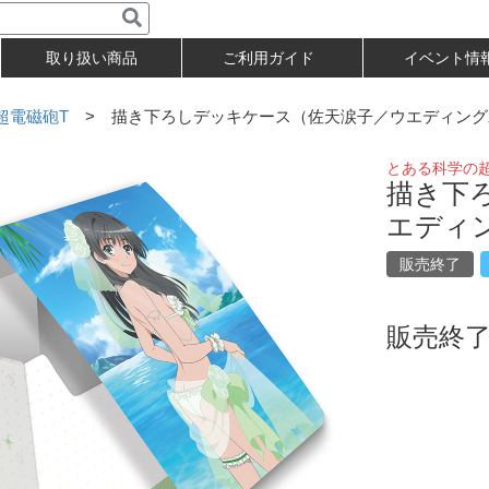
取り扱い商品
ご利用ガイド
イベント情
超電磁砲T
> 描き下ろしデッキケース（佐天涙子／ウエディング
とある科学の
描き下
エディ
販売終了
販売終