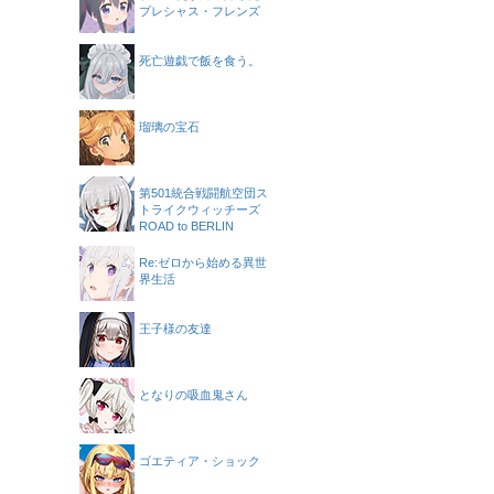
プレシャス・フレンズ
死亡遊戯で飯を食う。
瑠璃の宝石
第501統合戦闘航空団ス
トライクウィッチーズ
ROAD to BERLIN
Re:ゼロから始める異世
界生活
王子様の友達
となりの吸血鬼さん
ゴエティア・ショック