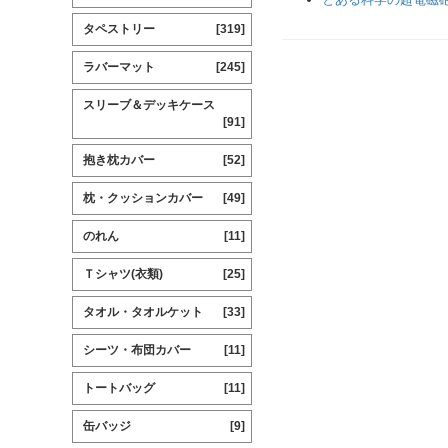
タペストリー
[319]
ラバーマット
[245]
スリーブ＆デッキケース
[91]
抱き枕カバー
[52]
枕・クッションカバー
[49]
のれん
[11]
Ｔシャツ(衣類)
[25]
タオル・タオルケット
[33]
シーツ・布団カバー
[11]
トートバッグ
[11]
缶バッジ
[9]