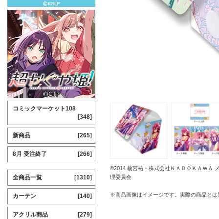
コミックマーケット108
[348]
新商品
[265]
8月 受注終了
[266]
©2014 榎宮祐・株式会社ＫＡＤＯＫＡＷ
全商品一覧
[1310]
理委員会
※商品画像はイメージです。実際の商品とは
カーテン
[140]
アクリル商品
[279]