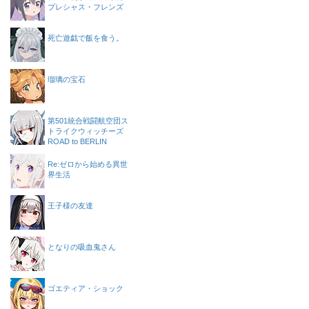
プレシャス・フレンズ
死亡遊戯で飯を食う。
瑠璃の宝石
第501統合戦闘航空団ス
トライクウィッチーズ
ROAD to BERLIN
Re:ゼロから始める異世
界生活
王子様の友達
となりの吸血鬼さん
ゴエティア・ショック