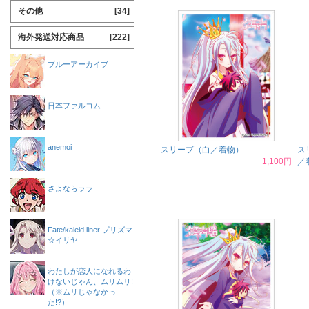
その他
[34]
海外発送対応商品
[222]
ブルーアーカイブ
日本ファルコム
anemoi
スリーブ（白／着物）
ス
1,100円
／
さよならララ
Fate/kaleid liner プリズマ
☆イリヤ
わたしが恋人になれるわ
けないじゃん、ムリムリ!
（※ムリじゃなかっ
た!?）