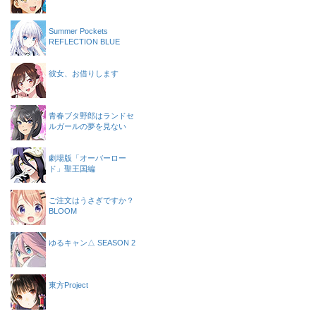
Summer Pockets
REFLECTION BLUE
彼女、お借りします
青春ブタ野郎はランドセ
ルガールの夢を見ない
劇場版「オーバーロー
ド」聖王国編
ご注文はうさぎですか？
BLOOM
ゆるキャン△ SEASON 2
東方Project