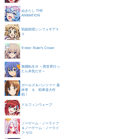
ぬきたし THE
ANIMATION
戦姫絶唱シンフォギアＸ
Ｖ
9-nine- Ruler’s Crown
無職転生Ⅲ ～異世界行っ
たら本気だす～
ガールズ＆パンツァー 最
終章 ＆ 戦車道大作
戦！
ドルフィンウェーブ
ノーゲーム・ノーライフ
＆ノーゲーム・ノーライ
フ ゼロ