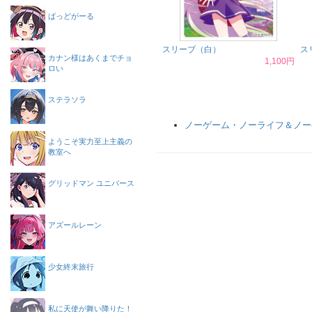
ばっどがーる
スリーブ（白）
ス
カナン様はあくまでチョ
1,100円
ロい
ステラソラ
ノーゲーム・ノーライフ＆ノー
ようこそ実力至上主義の
教室へ
グリッドマン ユニバース
アズールレーン
少女終末旅行
私に天使が舞い降りた！