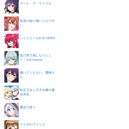
デート・ア・ライブⅤ
友達の妹が俺にだけウザ
い
ハイスクールD×D HERO
陰の実力者になりたく
て！2nd season
履いてください、鷹峰さ
ん
転生王女と天才令嬢の魔
法革命
魔女の旅々
ライザのアトリエ