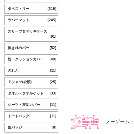
タペストリー
[319]
ラバーマット
[245]
スリーブ＆デッキケース
[91]
抱き枕カバー
[52]
枕・クッションカバー
[49]
のれん
[11]
Ｔシャツ(衣類)
[25]
タオル・タオルケット
[33]
シーツ・布団カバー
[11]
トートバッグ
[11]
[ノーゲーム
缶バッジ
[9]