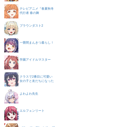
テレビアニメ『春夏秋冬
代行者 春の舞
ブラウンダスト2
一畳間まんきつ暮らし！
学園アイドルマスター
クラスで2番目に可愛い
女の子と友だちになった
よわよわ先生
エルフェンリート