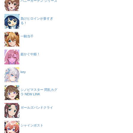
バニーガーデン シリーズ
負けヒロインが多すぎ
る！
一騎当千
超かぐや姫！
key
シノビマスター 閃乱カグ
ラ NEW LINK
ガールズバンドクライ
シャインポスト