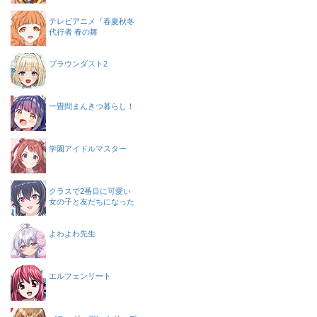
テレビアニメ『春夏秋冬
代行者 春の舞
ブラウンダスト2
一畳間まんきつ暮らし！
学園アイドルマスター
クラスで2番目に可愛い
女の子と友だちになった
よわよわ先生
エルフェンリート