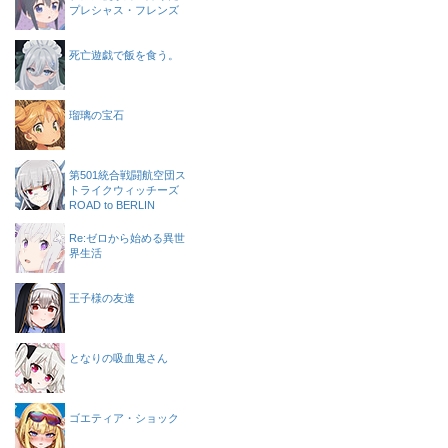
プレシャス・フレンズ
死亡遊戯で飯を食う。
瑠璃の宝石
第501統合戦闘航空団ス
トライクウィッチーズ
ROAD to BERLIN
Re:ゼロから始める異世
界生活
王子様の友達
となりの吸血鬼さん
ゴエティア・ショック