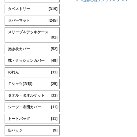
タペストリー
[319]
ラバーマット
[245]
スリーブ＆デッキケース
[91]
抱き枕カバー
[52]
枕・クッションカバー
[49]
のれん
[11]
Ｔシャツ(衣類)
[25]
タオル・タオルケット
[33]
シーツ・布団カバー
[11]
トートバッグ
[11]
缶バッジ
[9]