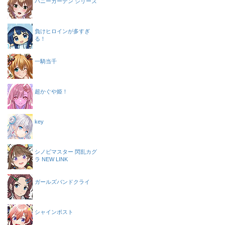
バニーガーデン シリーズ
負けヒロインが多すぎ
る！
一騎当千
超かぐや姫！
key
シノビマスター 閃乱カグ
ラ NEW LINK
ガールズバンドクライ
シャインポスト