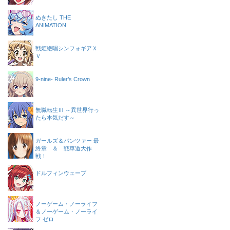
ぬきたし THE
ANIMATION
戦姫絶唱シンフォギアＸ
Ｖ
9-nine- Ruler’s Crown
無職転生Ⅲ ～異世界行っ
たら本気だす～
ガールズ＆パンツァー 最
終章 ＆ 戦車道大作
戦！
ドルフィンウェーブ
ノーゲーム・ノーライフ
＆ノーゲーム・ノーライ
フ ゼロ