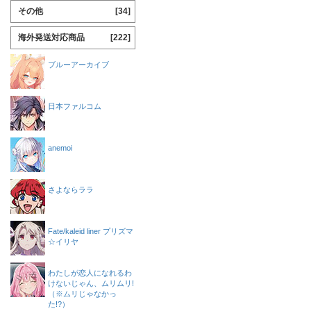
その他
[34]
海外発送対応商品
[222]
ブルーアーカイブ
日本ファルコム
anemoi
さよならララ
Fate/kaleid liner プリズマ
☆イリヤ
わたしが恋人になれるわ
けないじゃん、ムリムリ!
（※ムリじゃなかっ
た!?）