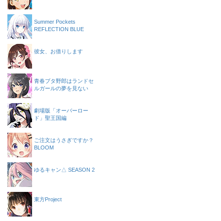
Summer Pockets
REFLECTION BLUE
彼女、お借りします
青春ブタ野郎はランドセ
ルガールの夢を見ない
劇場版「オーバーロー
ド」聖王国編
ご注文はうさぎですか？
BLOOM
ゆるキャン△ SEASON 2
東方Project