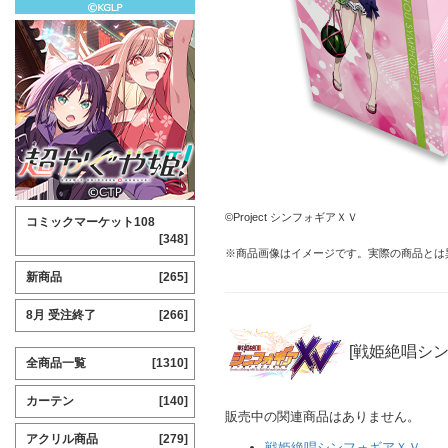
©Project シンフォギアＸＶ
コミックマーケット108
[348]
※商品画像はイメージです。実際の商品とは
新商品
[265]
8月 受注終了
[266]
[戦姫絶唱シ
全商品一覧
[1310]
カーテン
[140]
販売中の関連商品はありません。
アクリル商品
[279]
戦姫絶唱シンフォギアＸＶ