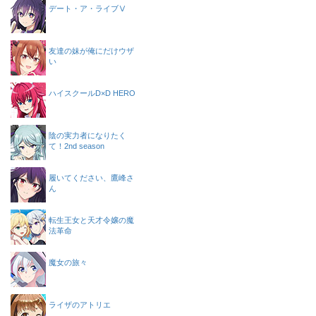
デート・ア・ライブⅤ
友達の妹が俺にだけウザ
い
ハイスクールD×D HERO
陰の実力者になりたく
て！2nd season
履いてください、鷹峰さ
ん
転生王女と天才令嬢の魔
法革命
魔女の旅々
ライザのアトリエ