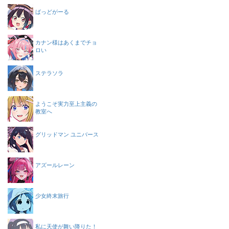
ばっどがーる
カナン様はあくまでチョ
ロい
ステラソラ
ようこそ実力至上主義の
教室へ
グリッドマン ユニバース
アズールレーン
少女終末旅行
私に天使が舞い降りた！