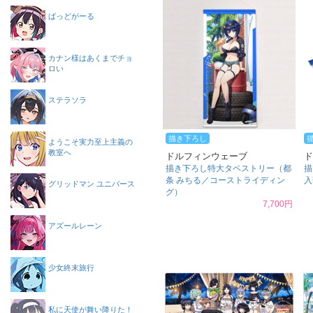
ばっどがーる
カナン様はあくまでチョ
ロい
ステラソラ
描き下ろし
ようこそ実力至上主義の
教室へ
ドルフィンウェーブ
ド
描き下ろし特大タペストリー（都
描
条 みちる／コーストライディン
入
グリッドマン ユニバース
グ）
7,700円
アズールレーン
少女終末旅行
私に天使が舞い降りた！