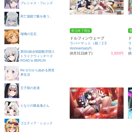
プレシャス・フレンズ
死亡遊戯で飯を食う。
受注終了間近
瑠璃の宝石
ドルフィンウェーブ
ド
ラバーマット（祝！2.5
ラ
Anniversary!!）
を
第501統合戦闘航空団ス
(8月31日終了)
3,300円
(
トライクウィッチーズ
ROAD to BERLIN
Re:ゼロから始める異世
界生活
王子様の友達
となりの吸血鬼さん
ゴエティア・ショック