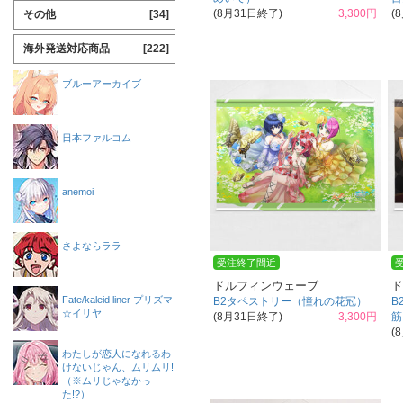
(8月31日終了)
3,300円
(
その他
[34]
海外発送対応商品
[222]
ブルーアーカイブ
日本ファルコム
anemoi
さよならララ
受注終了間近
ドルフィンウェーブ
ド
Fate/kaleid liner プリズマ
B2タペストリー（憧れの花冠）
B
☆イリヤ
(8月31日終了)
3,300円
筋
(
わたしが恋人になれるわ
けないじゃん、ムリムリ!
（※ムリじゃなかっ
た!?）