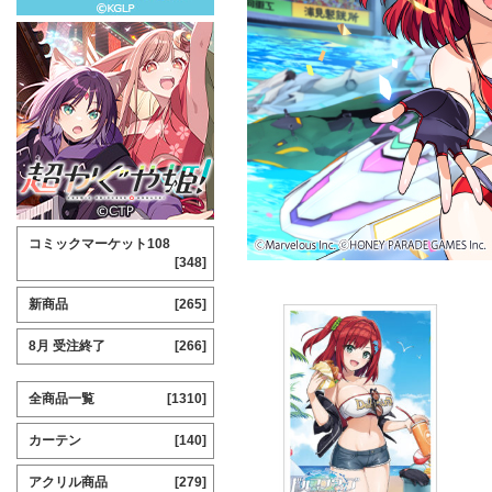
コミックマーケット108
[348]
新商品
[265]
8月 受注終了
[266]
全商品一覧
[1310]
カーテン
[140]
アクリル商品
[279]