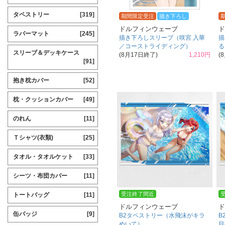
タペストリー
[319]
期間限定受注
描き下ろし
ドルフィンウェーブ
ド
ラバーマット
[245]
描き下ろしスリーブ（咲宮 入華
描
／コーストライディング）
る
スリーブ＆デッキケース
(8月17日終了)
1,210円
(
[91]
抱き枕カバー
[52]
枕・クッションカバー
[49]
のれん
[11]
Ｔシャツ(衣類)
[25]
タオル・タオルケット
[33]
シーツ・布団カバー
[11]
受注終了間近
トートバッグ
[11]
ドルフィンウェーブ
ド
缶バッジ
[9]
B2タペストリー（水飛沫がキラ
B
めいて）
目