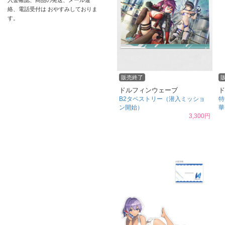
入金確認、商品の発送、メール連
絡、電話受付は おやすみしておりま
す。
販売終了
ドルフィンウェーブ
ド
B2タペストリー（潜入ミッショ
特
ン開始）
華
3,300円