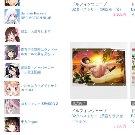
ドルフィンウェーブ
ド
B2タペストリー（脱落者一名）
B
Summer Pockets
3,300円
Ｍ
REFLECTION BLUE
彼女、お借りします
青春ブタ野郎はランドセ
ルガールの夢を見ない
劇場版「オーバーロー
ド」聖王国編
ご注文はうさぎですか？
BLOOM
販売終了
ゆるキャン△ SEASON 2
ドルフィンウェーブ
ド
B2タペストリー（黄昏リラクゼ
B
ーション）
て
東方Project
3,300円