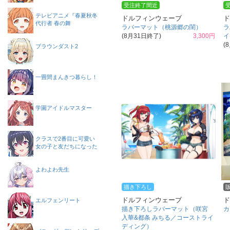
受注終了間近
テレビアニメ『春夏秋冬
ドルフィンウェーブ
ド
代行者 春の舞
ラバーマット（桃源郷の閨）
ラ
(8月31日終了)
3,300円
イ
(
ブラウンダスト2
一畳間まんきつ暮らし！
学園アイドルマスター
クラスで2番目に可愛い
女の子と友だちになった
よわよわ先生
描き下ろし
ドルフィンウェーブ
ド
エルフェンリート
描き下ろしラバーマット（咲宮
カ
入華&都条 みちる／コーストライ
ディング）