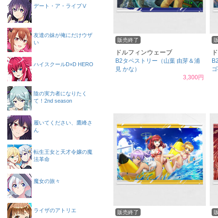
デート・ア・ライブⅤ
友達の妹が俺にだけウザ
販売終了
い
ドルフィンウェーブ
ド
B2タペストリー（山葉 由芽＆浦
B
ハイスクールD×D HERO
見 かな）
ゴ
3,300円
陰の実力者になりたく
て！2nd season
履いてください、鷹峰さ
ん
転生王女と天才令嬢の魔
法革命
魔女の旅々
ライザのアトリエ
販売終了