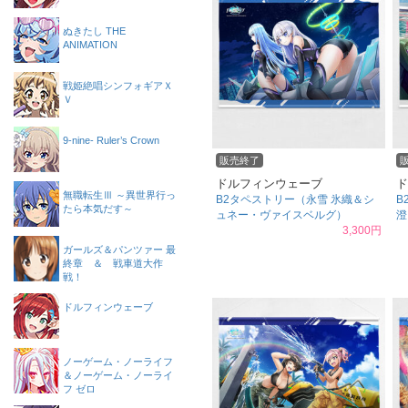
ぬきたし THE
ANIMATION
戦姫絶唱シンフォギアＸ
Ｖ
9-nine- Ruler’s Crown
販売終了
ドルフィンウェーブ
ド
無職転生Ⅲ ～異世界行っ
B2タペストリー（永雪 氷織＆シ
B
たら本気だす～
ュネー・ヴァイスベルグ）
澄
3,300円
ガールズ＆パンツァー 最
終章 ＆ 戦車道大作
戦！
ドルフィンウェーブ
ノーゲーム・ノーライフ
＆ノーゲーム・ノーライ
フ ゼロ