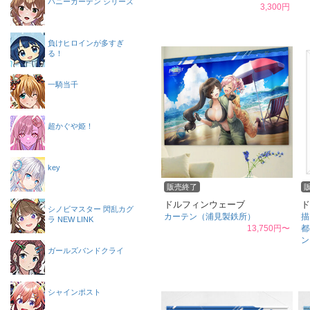
バニーガーデン シリーズ
3,300円
負けヒロインが多すぎ
る！
一騎当千
超かぐや姫！
key
販売終了
ドルフィンウェーブ
ド
シノビマスター 閃乱カグ
カーテン（浦見製鉄所）
描
ラ NEW LINK
13,750円〜
都
ン
ガールズバンドクライ
シャインポスト