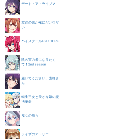
デート・ア・ライブⅤ
友達の妹が俺にだけウザ
い
ハイスクールD×D HERO
陰の実力者になりたく
て！2nd season
履いてください、鷹峰さ
ん
転生王女と天才令嬢の魔
法革命
魔女の旅々
ライザのアトリエ