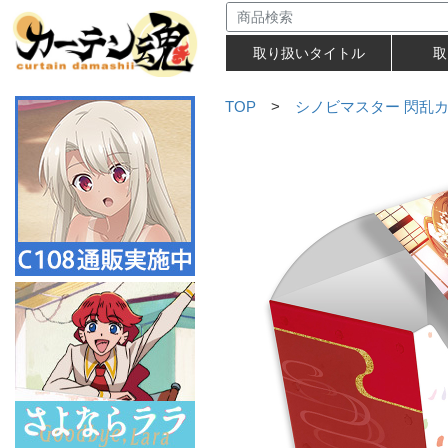
取り扱いタイトル
取
TOP
>
シノビマスター 閃乱カグ