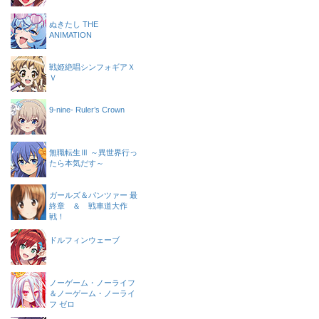
ぬきたし THE
ANIMATION
戦姫絶唱シンフォギアＸ
Ｖ
9-nine- Ruler’s Crown
無職転生Ⅲ ～異世界行っ
たら本気だす～
ガールズ＆パンツァー 最
終章 ＆ 戦車道大作
戦！
ドルフィンウェーブ
ノーゲーム・ノーライフ
＆ノーゲーム・ノーライ
フ ゼロ