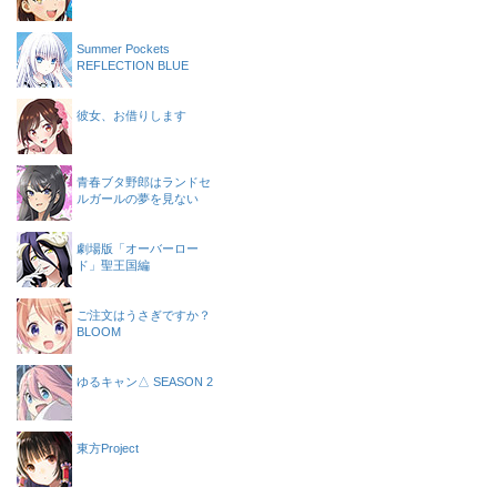
Summer Pockets
REFLECTION BLUE
彼女、お借りします
青春ブタ野郎はランドセ
ルガールの夢を見ない
劇場版「オーバーロー
ド」聖王国編
ご注文はうさぎですか？
BLOOM
ゆるキャン△ SEASON 2
東方Project