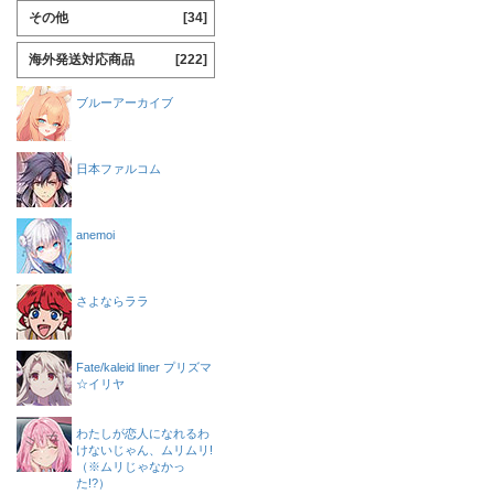
その他
[34]
海外発送対応商品
[222]
ブルーアーカイブ
日本ファルコム
anemoi
さよならララ
Fate/kaleid liner プリズマ
☆イリヤ
わたしが恋人になれるわ
けないじゃん、ムリムリ!
（※ムリじゃなかっ
た!?）