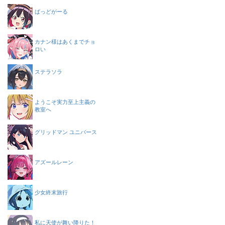
ばっどがーる
カナン様はあくまでチョ
ロい
ステラソラ
ようこそ実力至上主義の
教室へ
グリッドマン ユニバース
アズールレーン
少女終末旅行
私に天使が舞い降りた！