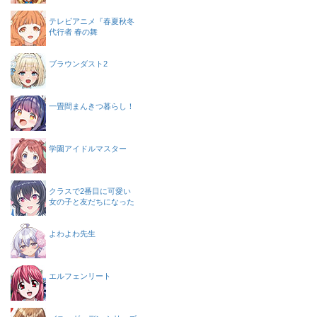
テレビアニメ『春夏秋冬
代行者 春の舞
ブラウンダスト2
一畳間まんきつ暮らし！
学園アイドルマスター
クラスで2番目に可愛い
女の子と友だちになった
よわよわ先生
エルフェンリート