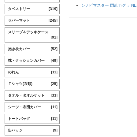
シノビマスター 閃乱カグラ NEW
タペストリー
[319]
ラバーマット
[245]
スリーブ＆デッキケース
[91]
抱き枕カバー
[52]
枕・クッションカバー
[49]
のれん
[11]
Ｔシャツ(衣類)
[25]
タオル・タオルケット
[33]
シーツ・布団カバー
[11]
トートバッグ
[11]
缶バッジ
[9]