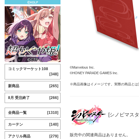
©Marvelous Inc.
コミックマーケット108
©HONEY PARADE GAMES Inc.
[348]
※商品画像はイメージです。実際の商品とは
新商品
[265]
8月 受注終了
[266]
全商品一覧
[1310]
[シノビマスター
カーテン
[140]
販売中の関連商品はありません。
アクリル商品
[279]