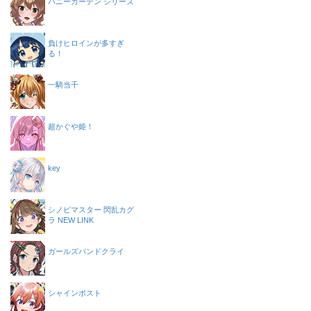
バニーガーデン シリーズ
負けヒロインが多すぎ
る！
一騎当千
超かぐや姫！
key
シノビマスター 閃乱カグ
ラ NEW LINK
ガールズバンドクライ
シャインポスト