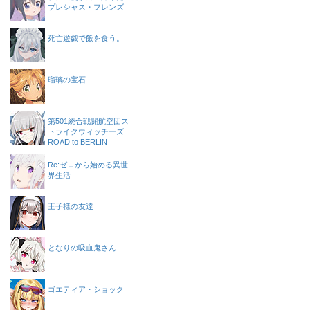
プレシャス・フレンズ
死亡遊戯で飯を食う。
瑠璃の宝石
第501統合戦闘航空団ス
トライクウィッチーズ
ROAD to BERLIN
Re:ゼロから始める異世
界生活
王子様の友達
となりの吸血鬼さん
ゴエティア・ショック