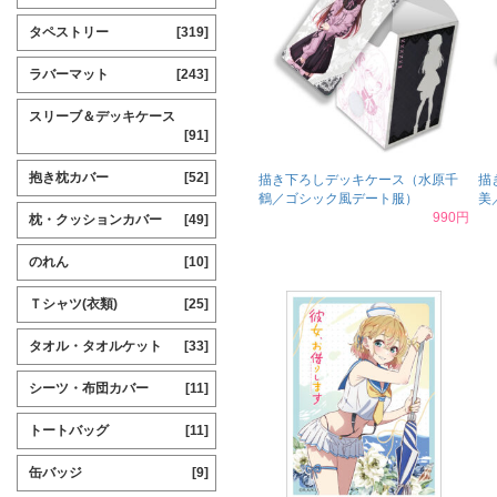
タペストリー
[319]
ラバーマット
[243]
スリーブ＆デッキケース
[91]
抱き枕カバー
[52]
描き下ろしデッキケース（水原千
描
鶴／ゴシック風デート服）
美
990円
枕・クッションカバー
[49]
のれん
[10]
Ｔシャツ(衣類)
[25]
タオル・タオルケット
[33]
シーツ・布団カバー
[11]
トートバッグ
[11]
缶バッジ
[9]