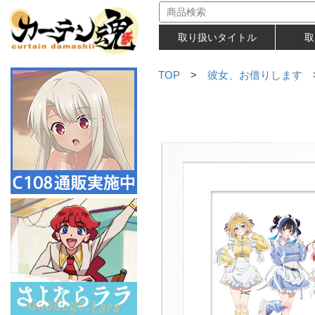
取り扱いタイトル
取
TOP
>
彼女、お借りします
>