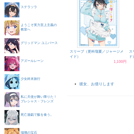
ステラソラ
ようこそ実力至上主義の
教室へ
グリッドマン ユニバース
スリーブ（更科瑠夏／ジャージメ
ス
イド）
ド
アズールレーン
1,100円
少女終末旅行
彼女、お借りします
私に天使が舞い降りた！
プレシャス・フレンズ
死亡遊戯で飯を食う。
瑠璃の宝石