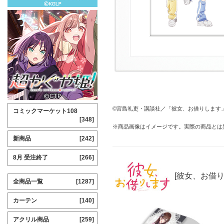
©宮島礼吏・講談社／「彼女、お借りします」
コミックマーケット108
[348]
※商品画像はイメージです。実際の商品とは
新商品
[242]
8月 受注終了
[266]
[彼女、お借り
全商品一覧
[1287]
カーテン
[140]
アクリル商品
[259]