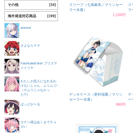
その他
[34]
スリーブ（七海麻美／マリンセー
ス
ラー水着）
ラ
1,100円
海外発送対応商品
[199]
anemoi
さよならララ
Fate/kaleid liner プリズマ
☆イリヤ
わたしが恋人になれるわ
けないじゃん、ムリムリ!
（※ムリじゃなかっ
デッキケース（更科瑠夏／マリン
デ
た!?）
セーラー水着）
ー
ばっどがーる
990円
カナン様はあくまでチョ
ロい