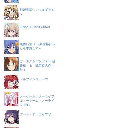
戦姫絶唱シンフォギアＸ
Ｖ
9-nine- Ruler’s Crown
無職転生Ⅲ ～異世界行っ
たら本気だす～
ガールズ＆パンツァー 最
終章 ＆ 戦車道大作
戦！
ドルフィンウェーブ
ノーゲーム・ノーライフ
＆ノーゲーム・ノーライ
フ ゼロ
デート・ア・ライブⅤ