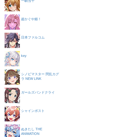
一騎当千
超かぐや姫！
日本ファルコム
key
シノビマスター 閃乱カグ
ラ NEW LINK
ガールズバンドクライ
シャインポスト
ぬきたし THE
ANIMATION