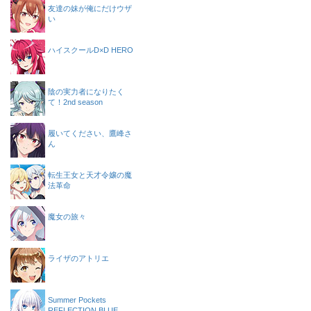
友達の妹が俺にだけウザ
い
ハイスクールD×D HERO
陰の実力者になりたく
て！2nd season
履いてください、鷹峰さ
ん
転生王女と天才令嬢の魔
法革命
魔女の旅々
ライザのアトリエ
Summer Pockets
REFLECTION BLUE