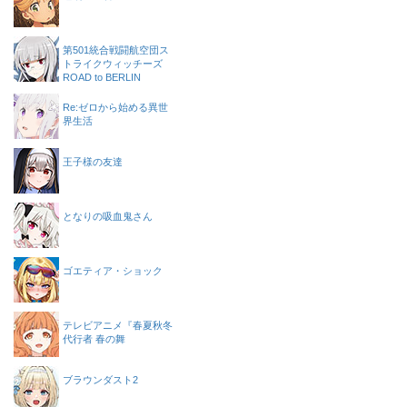
第501統合戦闘航空団ス
トライクウィッチーズ
ROAD to BERLIN
Re:ゼロから始める異世
界生活
王子様の友達
となりの吸血鬼さん
ゴエティア・ショック
テレビアニメ『春夏秋冬
代行者 春の舞
ブラウンダスト2