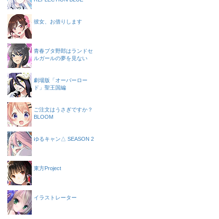
彼女、お借りします
青春ブタ野郎はランドセ
ルガールの夢を見ない
劇場版「オーバーロー
ド」聖王国編
ご注文はうさぎですか？
BLOOM
ゆるキャン△ SEASON 2
東方Project
イラストレーター