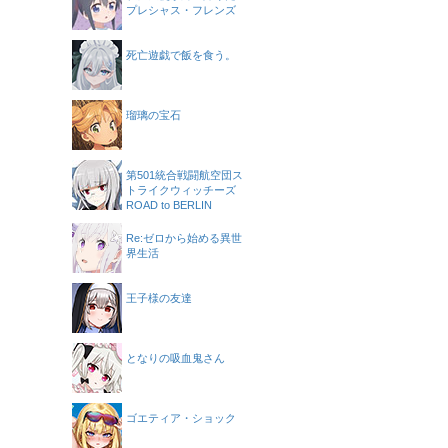
プレシャス・フレンズ
死亡遊戯で飯を食う。
瑠璃の宝石
第501統合戦闘航空団ス
トライクウィッチーズ
ROAD to BERLIN
Re:ゼロから始める異世
界生活
王子様の友達
となりの吸血鬼さん
ゴエティア・ショック