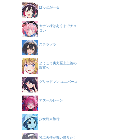
ばっどがーる
カナン様はあくまでチョ
ロい
ステラソラ
ようこそ実力至上主義の
教室へ
グリッドマン ユニバース
アズールレーン
少女終末旅行
私に天使が舞い降りた！