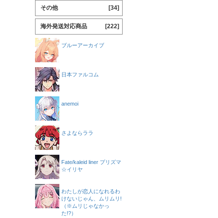
その他
[34]
海外発送対応商品
[222]
ブルーアーカイブ
日本ファルコム
anemoi
さよならララ
Fate/kaleid liner プリズマ
☆イリヤ
わたしが恋人になれるわ
けないじゃん、ムリムリ!
（※ムリじゃなかっ
た!?）