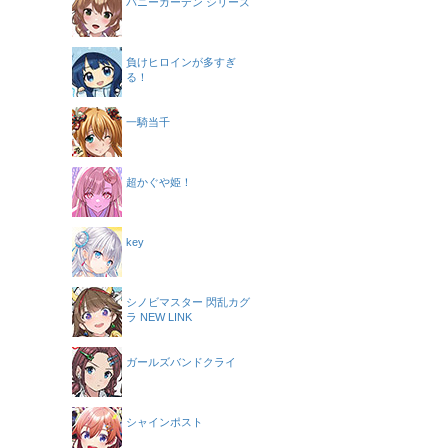
バニーガーデン シリーズ
負けヒロインが多すぎ
る！
一騎当千
超かぐや姫！
key
シノビマスター 閃乱カグ
ラ NEW LINK
ガールズバンドクライ
シャインポスト