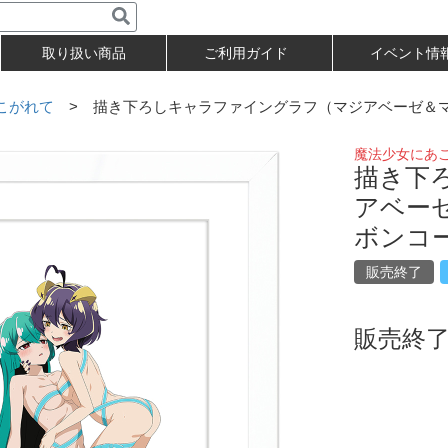
取り扱い商品
ご利用ガイド
イベント情
こがれて
> 描き下ろしキャラファイングラフ（マジアベーゼ＆マ
魔法少女にあ
描き下
アベー
ボンコー
販売終了
販売終