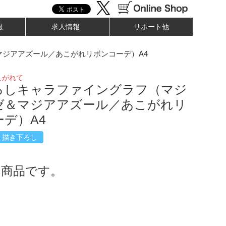
報
求人情報
サポート他
ジアアズール／あこがれリボンコーデ）A4
こがれて
ろしキャラファイングラフ（マジ
ゼ＆マジアアズール／あこがれリ
デ）A4
描き下ろし
了商品です。