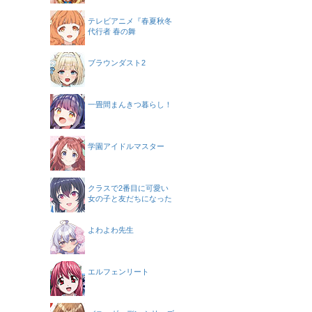
テレビアニメ『春夏秋冬
代行者 春の舞
ブラウンダスト2
一畳間まんきつ暮らし！
学園アイドルマスター
クラスで2番目に可愛い
女の子と友だちになった
よわよわ先生
エルフェンリート