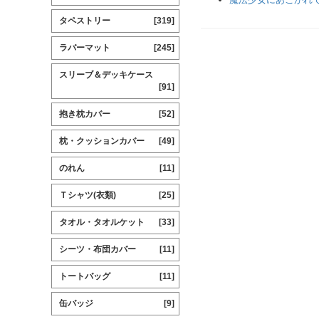
タペストリー
[319]
ラバーマット
[245]
スリーブ＆デッキケース
[91]
抱き枕カバー
[52]
枕・クッションカバー
[49]
のれん
[11]
Ｔシャツ(衣類)
[25]
タオル・タオルケット
[33]
シーツ・布団カバー
[11]
トートバッグ
[11]
缶バッジ
[9]