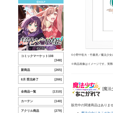
©⼩野中彰⼤・⽵書房／魔法少⼥
コミックマーケット108
[348]
※商品画像はイメージです。実際
新商品
[265]
8月 受注終了
[266]
[魔法
全商品一覧
[1310]
カーテン
[140]
販売中の関連商品はありま
アクリル商品
[279]
魔法少女にあこがれ