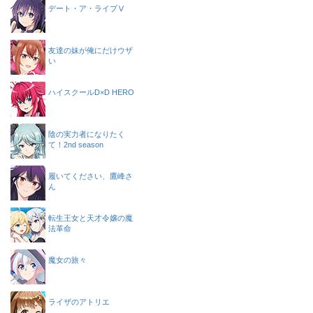
デート・ア・ライブⅤ
友達の妹が俺にだけウザ
い
ハイスクールD×D HERO
陰の実力者になりたく
て！2nd season
履いてください、鷹峰さ
ん
転生王女と天才令嬢の魔
法革命
魔女の旅々
ライザのアトリエ