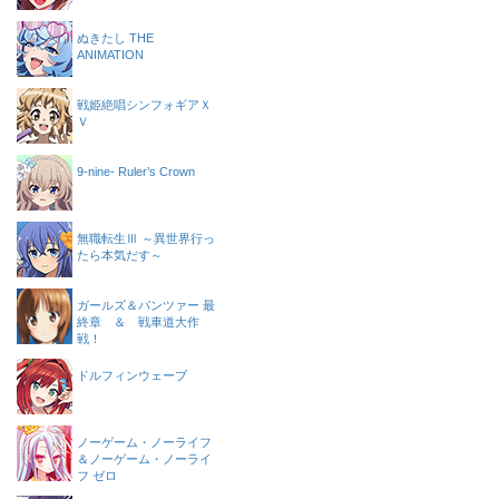
ぬきたし THE
ANIMATION
戦姫絶唱シンフォギアＸ
Ｖ
9-nine- Ruler’s Crown
無職転生Ⅲ ～異世界行っ
たら本気だす～
ガールズ＆パンツァー 最
終章 ＆ 戦車道大作
戦！
ドルフィンウェーブ
ノーゲーム・ノーライフ
＆ノーゲーム・ノーライ
フ ゼロ