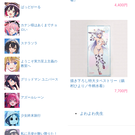
着）
4,400円
ばっどがーる
カナン様はあくまでチョ
ロい
ステラソラ
ようこそ実力至上主義の
教室へ
グリッドマン ユニバース
描き下ろし特大タペストリー（鶸
村ひより／牛柄水着）
7,700円
アズールレーン
よわよわ先生
少女終末旅行
私に天使が舞い降りた！