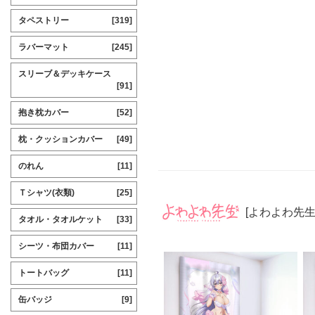
タペストリー
[319]
ラバーマット
[245]
スリーブ＆デッキケース
[91]
抱き枕カバー
[52]
枕・クッションカバー
[49]
のれん
[11]
Ｔシャツ(衣類)
[25]
[よわよわ先生
タオル・タオルケット
[33]
シーツ・布団カバー
[11]
トートバッグ
[11]
缶バッジ
[9]