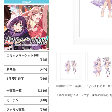
コミックマーケット108
[348]
新商品
[265]
8月 受注終了
[266]
©福地カミオ・講談社／「よわよわ先生」製
全商品一覧
[1310]
※商品画像はイメージです。実際の商品とは
カーテン
[140]
アクリル商品
[279]