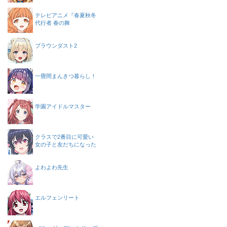
テレビアニメ『春夏秋冬
代行者 春の舞
ブラウンダスト2
一畳間まんきつ暮らし！
学園アイドルマスター
クラスで2番目に可愛い
女の子と友だちになった
よわよわ先生
エルフェンリート