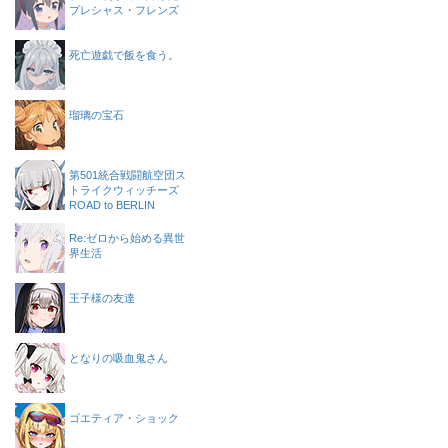
プレシャス・フレンズ
死亡遊戯で飯を食う。
瑠璃の宝石
第501統合戦闘航空団ス
トライクウィッチーズ
ROAD to BERLIN
Re:ゼロから始める異世
界生活
王子様の友達
となりの吸血鬼さん
ゴエティア・ショック