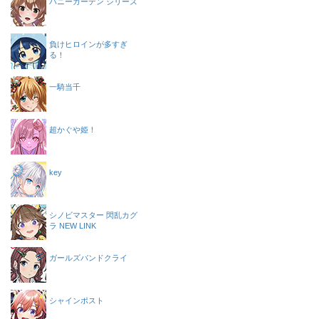
バニーガーデン シリーズ
負けヒロインが多すぎ
る！
一騎当千
超かぐや姫！
key
シノビマスター 閃乱カグ
ラ NEW LINK
ガールズバンドクライ
シャインポスト