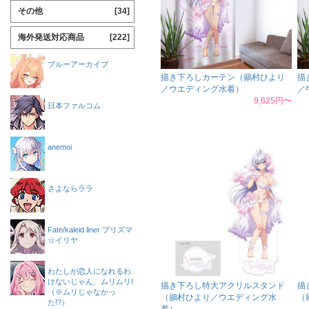
その他
[34]
海外発送対応商品
[222]
ブルーアーカイブ
描き下ろしカーテン（鶸村ひより
描
／ウエディング水着）
／
9,625円〜
日本ファルコム
anemoi
さよならララ
Fate/kaleid liner プリズマ
☆イリヤ
わたしが恋人になれるわ
けないじゃん、ムリムリ!
描き下ろし特大アクリルスタンド
描
（※ムリじゃなかっ
（鶸村ひより／ウエディング水
（
た!?）