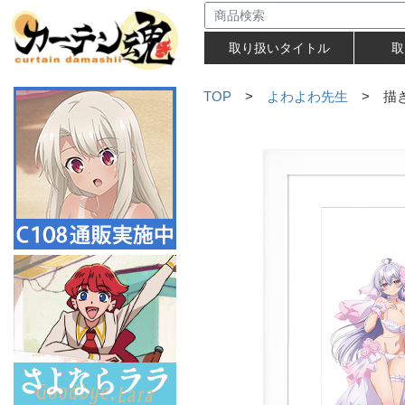
取り扱いタイトル
取
TOP
>
よわよわ先生
> 描き