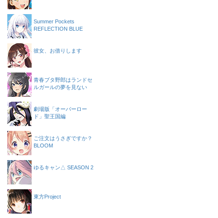
Summer Pockets
REFLECTION BLUE
彼女、お借りします
青春ブタ野郎はランドセ
ルガールの夢を見ない
劇場版「オーバーロー
ド」聖王国編
ご注文はうさぎですか？
BLOOM
ゆるキャン△ SEASON 2
東方Project