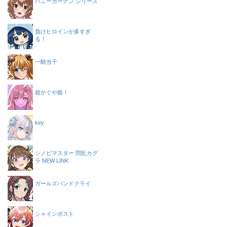
バニーガーデン シリーズ
負けヒロインが多すぎ
る！
一騎当千
超かぐや姫！
key
シノビマスター 閃乱カグ
ラ NEW LINK
ガールズバンドクライ
シャインポスト