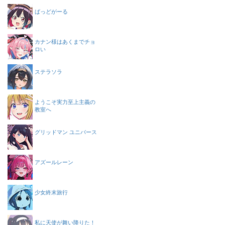
ばっどがーる
カナン様はあくまでチョ
ロい
ステラソラ
ようこそ実力至上主義の
教室へ
グリッドマン ユニバース
アズールレーン
少女終末旅行
私に天使が舞い降りた！