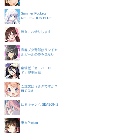
Summer Pockets
REFLECTION BLUE
彼女、お借りします
青春ブタ野郎はランドセ
ルガールの夢を見ない
劇場版「オーバーロー
ド」聖王国編
ご注文はうさぎですか？
BLOOM
ゆるキャン△ SEASON 2
東方Project