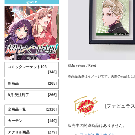
©Marvelous / Rejet
コミックマーケット108
[348]
※商品画像はイメージです。実際の商品とは
新商品
[265]
8月 受注終了
[266]
[ファビュラス
全商品一覧
[1310]
カーテン
[140]
販売中の関連商品はありません。
アクリル商品
[279]
ファビュラスナイト