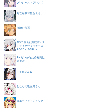
プレシャス・フレンズ
死亡遊戯で飯を食う。
瑠璃の宝石
第501統合戦闘航空団ス
トライクウィッチーズ
ROAD to BERLIN
Re:ゼロから始める異世
界生活
王子様の友達
となりの吸血鬼さん
ゴエティア・ショック