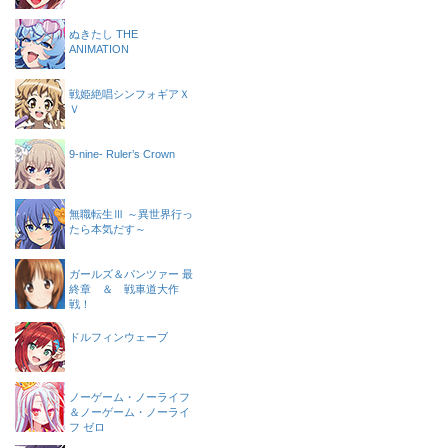
ぬきたし THE
ANIMATION
戦姫絶唱シンフォギアＸ
Ｖ
9-nine- Ruler’s Crown
無職転生Ⅲ ～異世界行っ
たら本気だす～
ガールズ＆パンツァー 最
終章 ＆ 戦車道大作
戦！
ドルフィンウェーブ
ノーゲーム・ノーライフ
＆ノーゲーム・ノーライ
フ ゼロ