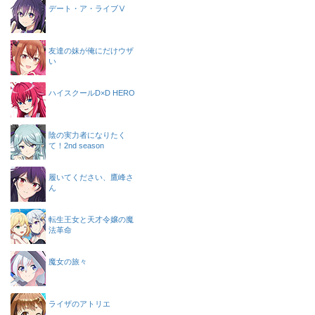
デート・ア・ライブⅤ
友達の妹が俺にだけウザ
い
ハイスクールD×D HERO
陰の実力者になりたく
て！2nd season
履いてください、鷹峰さ
ん
転生王女と天才令嬢の魔
法革命
魔女の旅々
ライザのアトリエ