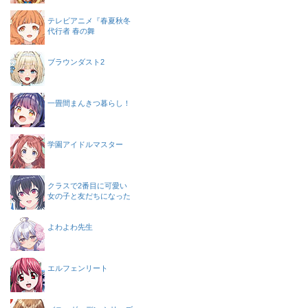
テレビアニメ『春夏秋冬
代行者 春の舞
ブラウンダスト2
一畳間まんきつ暮らし！
学園アイドルマスター
クラスで2番目に可愛い
女の子と友だちになった
よわよわ先生
エルフェンリート