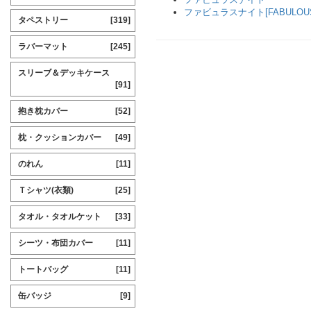
ファビュラスナイト[FABULOUS 
タペストリー
[319]
ラバーマット
[245]
スリーブ＆デッキケース
[91]
抱き枕カバー
[52]
枕・クッションカバー
[49]
のれん
[11]
Ｔシャツ(衣類)
[25]
タオル・タオルケット
[33]
シーツ・布団カバー
[11]
トートバッグ
[11]
缶バッジ
[9]