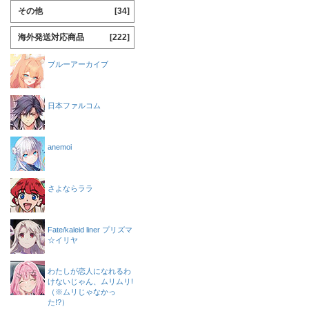
その他
[34]
海外発送対応商品
[222]
ブルーアーカイブ
日本ファルコム
anemoi
さよならララ
Fate/kaleid liner プリズマ
☆イリヤ
わたしが恋人になれるわ
けないじゃん、ムリムリ!
（※ムリじゃなかっ
た!?）