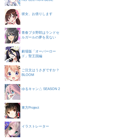
彼女、お借りします
青春ブタ野郎はランドセ
ルガールの夢を見ない
劇場版「オーバーロー
ド」聖王国編
ご注文はうさぎですか？
BLOOM
ゆるキャン△ SEASON 2
東方Project
イラストレーター