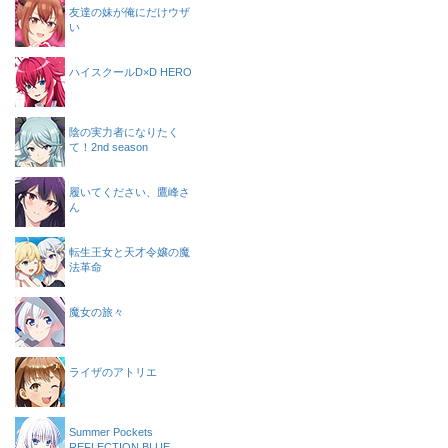
友達の妹が俺にだけウザ
い
ハイスクールD×D HERO
陰の実力者になりたく
て！2nd season
履いてください、鷹峰さ
ん
転生王女と天才令嬢の魔
法革命
魔女の旅々
ライザのアトリエ
Summer Pockets
REFLECTION BLUE