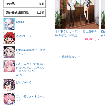
その他
[34]
海外発送対応商品
[199]
anemoi
描き下ろしカーテン（青山澄香＆
描
白峰莉花／喫茶店）
白
さよならララ
18,700円〜
Fate/kaleid liner プリズマ
☆イリヤ
珈琲貴族先生
わたしが恋人になれるわ
けないじゃん、ムリムリ!
（※ムリじゃなかっ
た!?）
ばっどがーる
カナン様はあくまでチョ
ロい