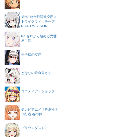
第501統合戦闘航空団ス
トライクウィッチーズ
ROAD to BERLIN
Re:ゼロから始める異世
界生活
王子様の友達
となりの吸血鬼さん
ゴエティア・ショック
テレビアニメ『春夏秋冬
代行者 春の舞
ブラウンダスト2