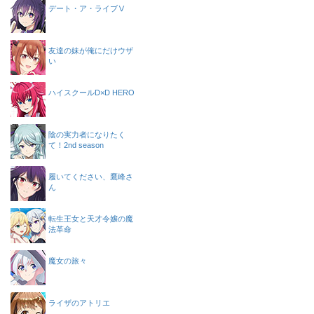
デート・ア・ライブⅤ
友達の妹が俺にだけウザ
い
ハイスクールD×D HERO
陰の実力者になりたく
て！2nd season
履いてください、鷹峰さ
ん
転生王女と天才令嬢の魔
法革命
魔女の旅々
ライザのアトリエ