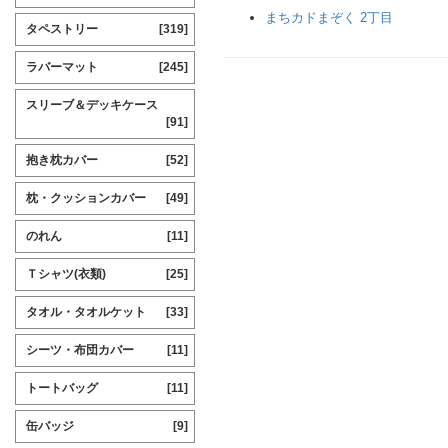
まちカドまぞく 2丁目
タペストリー
[319]
ラバーマット
[245]
スリーブ＆デッキケース
[91]
抱き枕カバー
[52]
枕・クッションカバー
[49]
のれん
[11]
Ｔシャツ(衣類)
[25]
タオル・タオルケット
[33]
シーツ・布団カバー
[11]
トートバッグ
[11]
缶バッジ
[9]