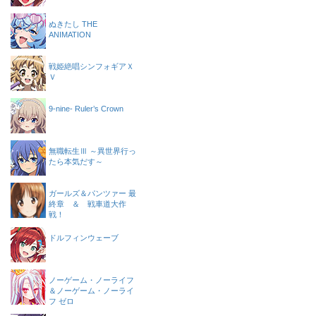
ぬきたし THE
ANIMATION
戦姫絶唱シンフォギアＸ
Ｖ
9-nine- Ruler’s Crown
無職転生Ⅲ ～異世界行っ
たら本気だす～
ガールズ＆パンツァー 最
終章 ＆ 戦車道大作
戦！
ドルフィンウェーブ
ノーゲーム・ノーライフ
＆ノーゲーム・ノーライ
フ ゼロ