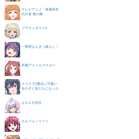
テレビアニメ『春夏秋冬
代行者 春の舞
ブラウンダスト2
一畳間まんきつ暮らし！
学園アイドルマスター
クラスで2番目に可愛い
女の子と友だちになった
よわよわ先生
エルフェンリート