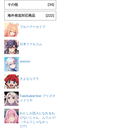
その他
[34]
海外発送対応商品
[222]
ブルーアーカイブ
日本ファルコム
anemoi
さよならララ
Fate/kaleid liner プリズマ
☆イリヤ
わたしが恋人になれるわ
けないじゃん、ムリムリ!
（※ムリじゃなかっ
た!?）