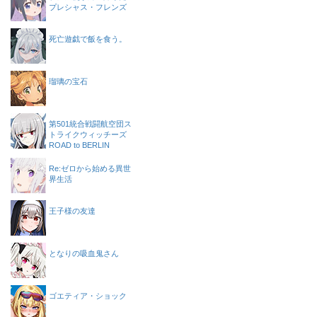
プレシャス・フレンズ
死亡遊戯で飯を食う。
瑠璃の宝石
第501統合戦闘航空団ス
トライクウィッチーズ
ROAD to BERLIN
Re:ゼロから始める異世
界生活
王子様の友達
となりの吸血鬼さん
ゴエティア・ショック