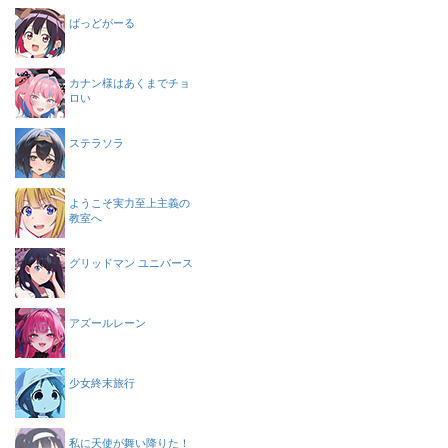
ばっどがーる
カナン様はあくまでチョ
ロい
ステラソラ
ようこそ実力至上主義の
教室へ
グリッドマン ユニバース
アズールレーン
少女終末旅行
私に天使が舞い降りた！