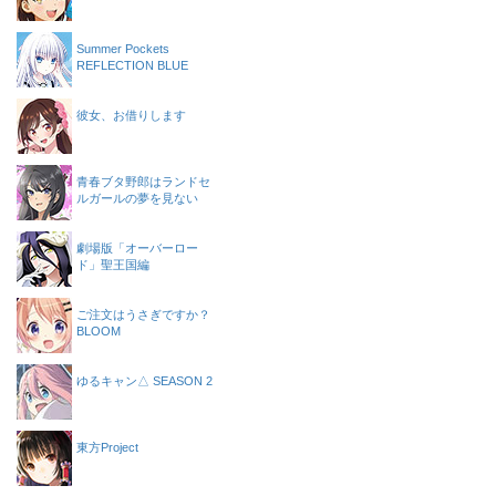
Summer Pockets
REFLECTION BLUE
彼女、お借りします
青春ブタ野郎はランドセ
ルガールの夢を見ない
劇場版「オーバーロー
ド」聖王国編
ご注文はうさぎですか？
BLOOM
ゆるキャン△ SEASON 2
東方Project