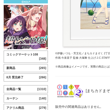
©伊藤いづも・芳文社／まちカドまぞく 2丁
コミックマーケット108
作画:今泉直子 監修:大塚舞 仕上げ:J.C.STAFF 
[348]
※商品画像はイメージです。実際の商品とは
新商品
[265]
8月 受注終了
[266]
全商品一覧
[1310]
[まちカドまぞ
カーテン
[140]
販売中の関連商品はありません。
アクリル商品
[279]