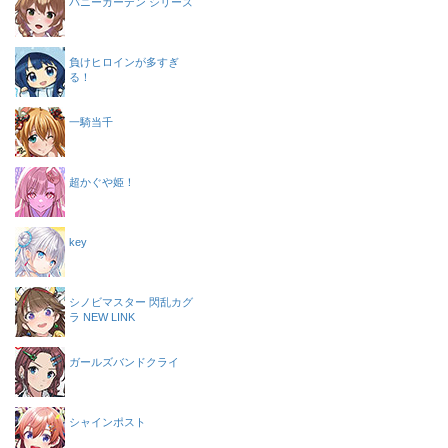
バニーガーデン シリーズ
負けヒロインが多すぎ
る！
一騎当千
超かぐや姫！
key
シノビマスター 閃乱カグ
ラ NEW LINK
ガールズバンドクライ
シャインポスト