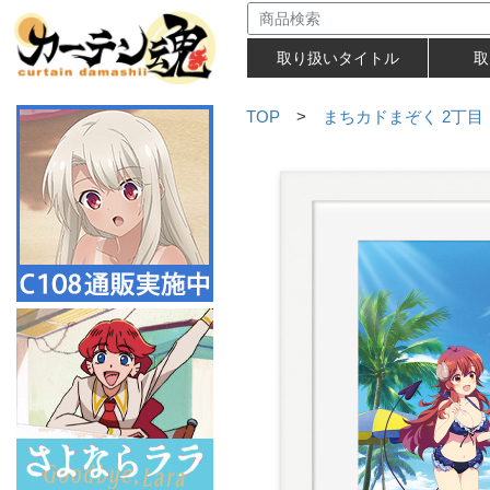
取り扱いタイトル
取
TOP
>
まちカドまぞく 2丁目