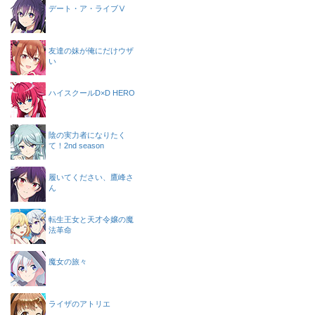
デート・ア・ライブⅤ
友達の妹が俺にだけウザ
い
ハイスクールD×D HERO
陰の実力者になりたく
て！2nd season
履いてください、鷹峰さ
ん
転生王女と天才令嬢の魔
法革命
魔女の旅々
ライザのアトリエ