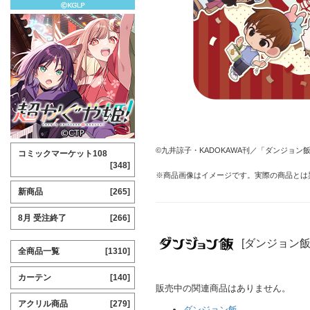
©九井諒子・KADOKAWA刊／「ダンジョン
コミックマーケット108
[348]
※商品画像はイメージです。実際の商品とは
新商品
[265]
8月 受注終了
[266]
[ダンジョン飯
全商品一覧
[1310]
カーテン
[140]
販売中の関連商品はありません。
アクリル商品
[279]
ダンジョン飯