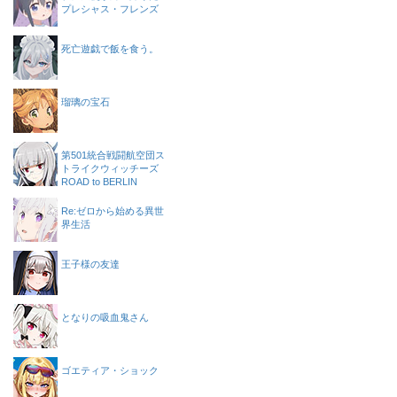
プレシャス・フレンズ
死亡遊戯で飯を食う。
瑠璃の宝石
第501統合戦闘航空団ス
トライクウィッチーズ
ROAD to BERLIN
Re:ゼロから始める異世
界生活
王子様の友達
となりの吸血鬼さん
ゴエティア・ショック