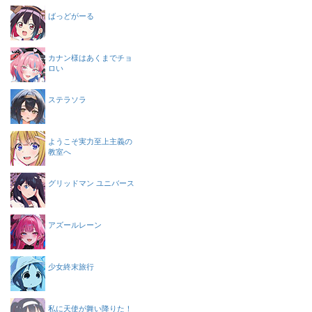
ばっどがーる
カナン様はあくまでチョ
ロい
ステラソラ
ようこそ実力至上主義の
教室へ
グリッドマン ユニバース
アズールレーン
少女終末旅行
私に天使が舞い降りた！