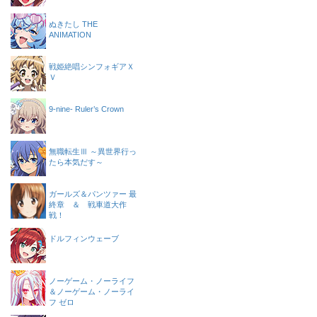
ぬきたし THE
ANIMATION
戦姫絶唱シンフォギアＸ
Ｖ
9-nine- Ruler’s Crown
無職転生Ⅲ ～異世界行っ
たら本気だす～
ガールズ＆パンツァー 最
終章 ＆ 戦車道大作
戦！
ドルフィンウェーブ
ノーゲーム・ノーライフ
＆ノーゲーム・ノーライ
フ ゼロ