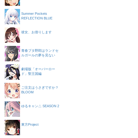
Summer Pockets
REFLECTION BLUE
彼女、お借りします
青春ブタ野郎はランドセ
ルガールの夢を見ない
劇場版「オーバーロー
ド」聖王国編
ご注文はうさぎですか？
BLOOM
ゆるキャン△ SEASON 2
東方Project