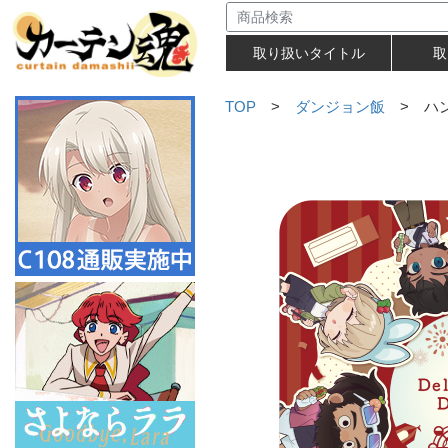
取り扱いタイトル
取
TOP
>
ダンジョン飯
> ハン