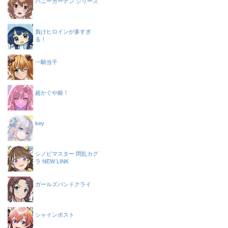
バニーガーデン シリーズ
負けヒロインが多すぎ
る！
一騎当千
超かぐや姫！
key
シノビマスター 閃乱カグ
ラ NEW LINK
ガールズバンドクライ
シャインポスト