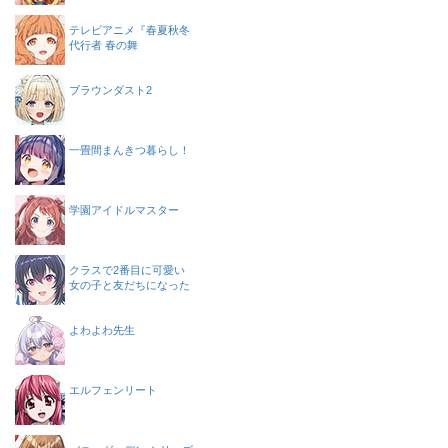
テレビアニメ『春夏秋冬
代行者 春の舞
ブラウンダスト2
一畳間まんきつ暮らし！
学園アイドルマスター
クラスで2番目に可愛い
女の子と友だちになった
よわよわ先生
エルフェンリート