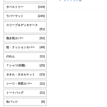
タペストリー
[319]
ラバーマット
[245]
スリーブ＆デッキケース
[91]
抱き枕カバー
[52]
枕・クッションカバー
[49]
のれん
[11]
Ｔシャツ(衣類)
[25]
タオル・タオルケット
[33]
シーツ・布団カバー
[11]
トートバッグ
[11]
缶バッジ
[9]