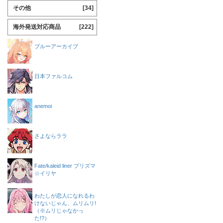
その他
[34]
海外発送対応商品
[222]
ブルーアーカイブ
日本ファルコム
anemoi
さよならララ
Fate/kaleid liner プリズマ
☆イリヤ
わたしが恋人になれるわ
けないじゃん、ムリムリ!
（※ムリじゃなかっ
た!?）