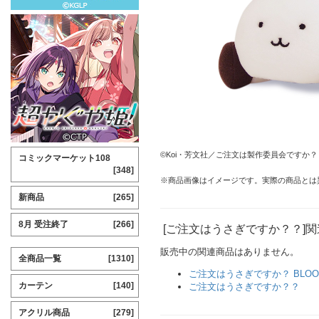
©Koi・芳文社／ご注文は製作委員会ですか？
コミックマーケット108
[348]
※商品画像はイメージです。実際の商品とは
新商品
[265]
8月 受注終了
[266]
[ご注文はうさぎですか？？]
販売中の関連商品はありません。
全商品一覧
[1310]
ご注文はうさぎですか？ BLOO
カーテン
[140]
ご注文はうさぎですか？？
アクリル商品
[279]