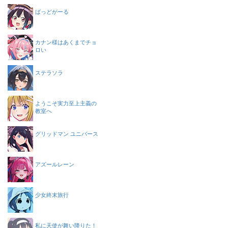
ばっどがーる
カナン様はあくまでチョ
ロい
ステラソラ
ようこそ実力至上主義の
教室へ
グリッドマン ユニバース
アズールレーン
少女終末旅行
私に天使が舞い降りた！