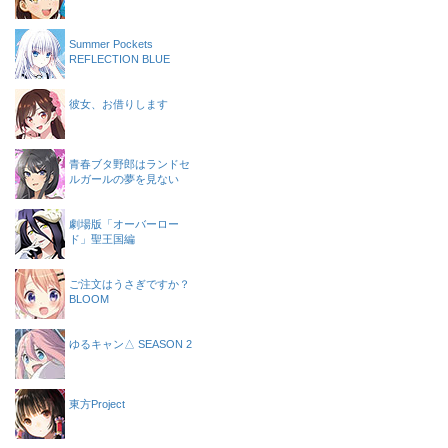
Summer Pockets
REFLECTION BLUE
彼女、お借りします
青春ブタ野郎はランドセ
ルガールの夢を見ない
劇場版「オーバーロー
ド」聖王国編
ご注文はうさぎですか？
BLOOM
ゆるキャン△ SEASON 2
東方Project