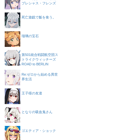
プレシャス・フレンズ
死亡遊戯で飯を食う。
瑠璃の宝石
第501統合戦闘航空団ス
トライクウィッチーズ
ROAD to BERLIN
Re:ゼロから始める異世
界生活
王子様の友達
となりの吸血鬼さん
ゴエティア・ショック