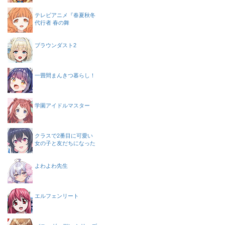
テレビアニメ『春夏秋冬
代行者 春の舞
ブラウンダスト2
一畳間まんきつ暮らし！
学園アイドルマスター
クラスで2番目に可愛い
女の子と友だちになった
よわよわ先生
エルフェンリート