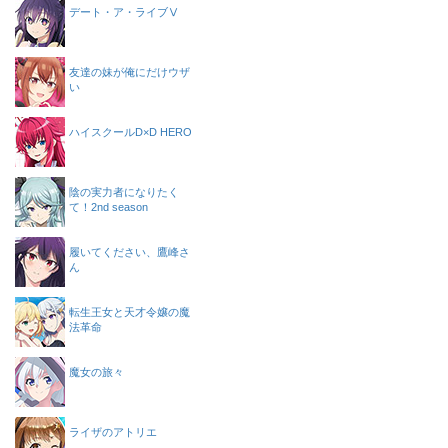
デート・ア・ライブⅤ
友達の妹が俺にだけウザ
い
ハイスクールD×D HERO
陰の実力者になりたく
て！2nd season
履いてください、鷹峰さ
ん
転生王女と天才令嬢の魔
法革命
魔女の旅々
ライザのアトリエ