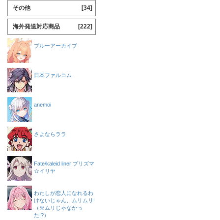
その他
[34]
海外発送対応商品
[222]
ブルーアーカイブ
日本ファルコム
anemoi
さよならララ
Fate/kaleid liner プリズマ
☆イリヤ
わたしが恋人になれるわ
けないじゃん、ムリムリ!
（※ムリじゃなかっ
た!?）