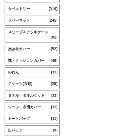
タペストリー
[319]
ラバーマット
[245]
スリーブ＆デッキケース
[91]
抱き枕カバー
[52]
枕・クッションカバー
[49]
のれん
[11]
Ｔシャツ(衣類)
[25]
タオル・タオルケット
[33]
シーツ・布団カバー
[11]
トートバッグ
[11]
缶バッジ
[9]