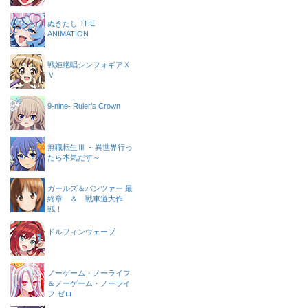
ぬきたし THE
ANIMATION
戦姫絶唱シンフォギアＸ
Ｖ
9-nine- Ruler’s Crown
無職転生Ⅲ ～異世界行っ
たら本気だす～
ガールズ＆パンツァー 最
終章 ＆ 戦車道大作
戦！
ドルフィンウェーブ
ノーゲーム・ノーライフ
＆ノーゲーム・ノーライ
フ ゼロ