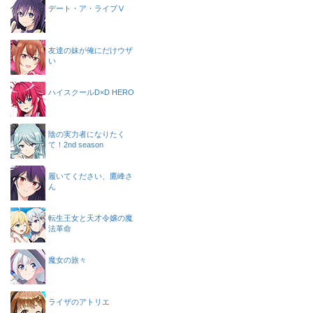
デート・ア・ライブⅤ
友達の妹が俺にだけウザ
い
ハイスクールD×D HERO
陰の実力者になりたく
て！2nd season
履いてください、鷹峰さ
ん
転生王女と天才令嬢の魔
法革命
魔女の旅々
ライザのアトリエ