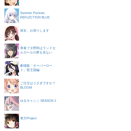
Summer Pockets
REFLECTION BLUE
彼女、お借りします
青春ブタ野郎はランドセ
ルガールの夢を見ない
劇場版「オーバーロー
ド」聖王国編
ご注文はうさぎですか？
BLOOM
ゆるキャン△ SEASON 2
東方Project