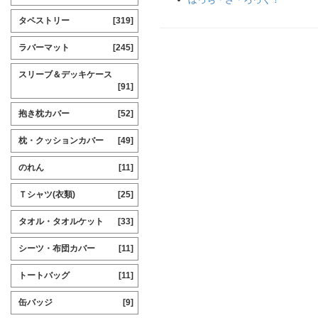
タペストリー
[319]
ラバーマット
[245]
スリーブ＆デッキケース
[91]
抱き枕カバー
[52]
枕・クッションカバー
[49]
のれん
[11]
Ｔシャツ(衣類)
[25]
タオル・タオルケット
[33]
シーツ・布団カバー
[11]
トートバッグ
[11]
缶バッジ
[9]