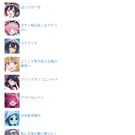
ばっどがーる
カナン様はあくまでチョ
ロい
ステラソラ
ようこそ実力至上主義の
教室へ
グリッドマン ユニバース
アズールレーン
少女終末旅行
私に天使が舞い降りた！