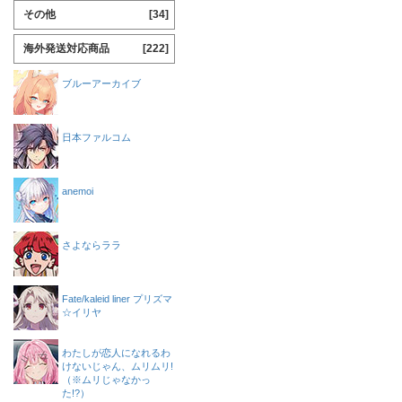
その他
[34]
海外発送対応商品
[222]
ブルーアーカイブ
日本ファルコム
anemoi
さよならララ
Fate/kaleid liner プリズマ
☆イリヤ
わたしが恋人になれるわ
けないじゃん、ムリムリ!
（※ムリじゃなかっ
た!?）