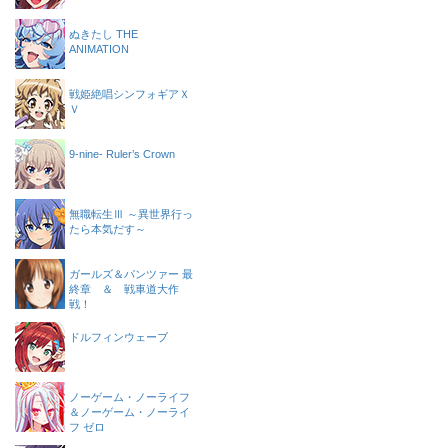
ぬきたし THE
ANIMATION
戦姫絶唱シンフォギアＸ
Ｖ
9-nine- Ruler’s Crown
無職転生Ⅲ ～異世界行っ
たら本気だす～
ガールズ＆パンツァー 最
終章 ＆ 戦車道大作
戦！
ドルフィンウェーブ
ノーゲーム・ノーライフ
＆ノーゲーム・ノーライ
フ ゼロ