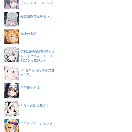
プレシャス・フレンズ
死亡遊戯で飯を食う。
瑠璃の宝石
第501統合戦闘航空団ス
トライクウィッチーズ
ROAD to BERLIN
Re:ゼロから始める異世
界生活
王子様の友達
となりの吸血鬼さん
ゴエティア・ショック