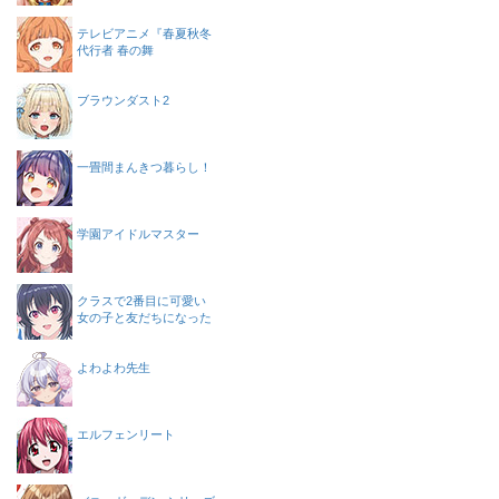
テレビアニメ『春夏秋冬
代行者 春の舞
ブラウンダスト2
一畳間まんきつ暮らし！
学園アイドルマスター
クラスで2番目に可愛い
女の子と友だちになった
よわよわ先生
エルフェンリート