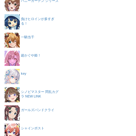
バニーガーデン シリーズ
負けヒロインが多すぎ
る！
一騎当千
超かぐや姫！
key
シノビマスター 閃乱カグ
ラ NEW LINK
ガールズバンドクライ
シャインポスト