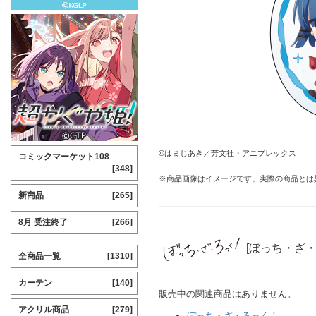
©はまじあき／芳文社・アニプレックス
コミックマーケット108
[348]
※商品画像はイメージです。実際の商品とは
新商品
[265]
8月 受注終了
[266]
[ぼっち・ざ
全商品一覧
[1310]
カーテン
[140]
販売中の関連商品はありません。
アクリル商品
[279]
ぼっち・ざ・ろっく！