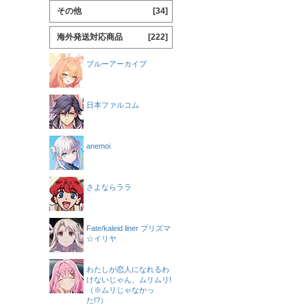
その他
[34]
海外発送対応商品
[222]
ブルーアーカイブ
日本ファルコム
anemoi
さよならララ
Fate/kaleid liner プリズマ
☆イリヤ
わたしが恋人になれるわ
けないじゃん、ムリムリ!
（※ムリじゃなかっ
た!?）