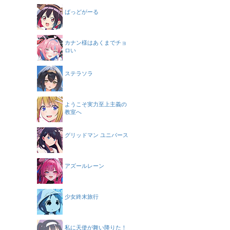
ばっどがーる
カナン様はあくまでチョ
ロい
ステラソラ
ようこそ実力至上主義の
教室へ
グリッドマン ユニバース
アズールレーン
少女終末旅行
私に天使が舞い降りた！