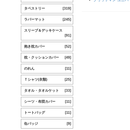
タペストリー
[319]
ラバーマット
[245]
スリーブ＆デッキケース
[91]
抱き枕カバー
[52]
枕・クッションカバー
[49]
のれん
[11]
Ｔシャツ(衣類)
[25]
タオル・タオルケット
[33]
シーツ・布団カバー
[11]
トートバッグ
[11]
缶バッジ
[9]