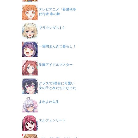
テレビアニメ『春夏秋冬
代行者 春の舞
ブラウンダスト2
一畳間まんきつ暮らし！
学園アイドルマスター
クラスで2番目に可愛い
女の子と友だちになった
よわよわ先生
エルフェンリート