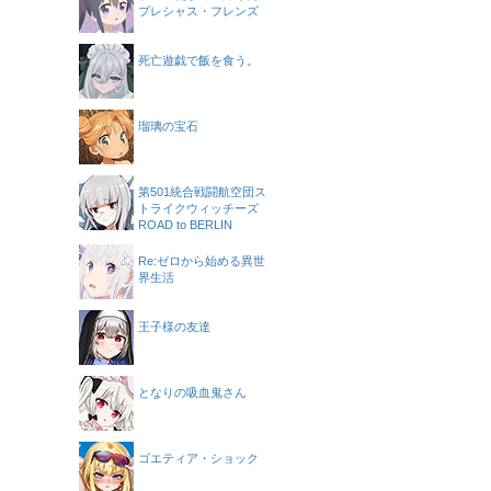
プレシャス・フレンズ
死亡遊戯で飯を食う。
瑠璃の宝石
第501統合戦闘航空団ス
トライクウィッチーズ
ROAD to BERLIN
Re:ゼロから始める異世
界生活
王子様の友達
となりの吸血鬼さん
ゴエティア・ショック