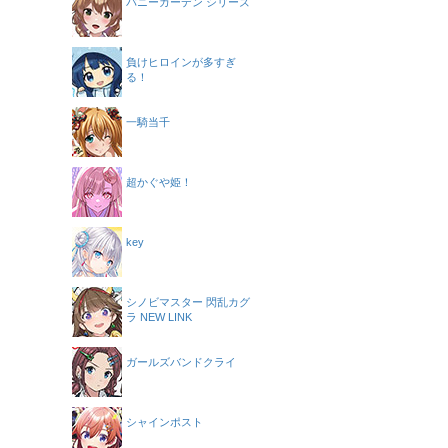
バニーガーデン シリーズ
負けヒロインが多すぎ
る！
一騎当千
超かぐや姫！
key
シノビマスター 閃乱カグ
ラ NEW LINK
ガールズバンドクライ
シャインポスト