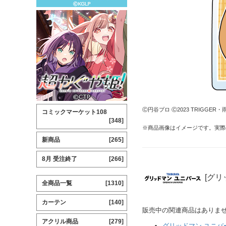
Ⓒ円谷プロ Ⓒ2023 TRIGG
コミックマーケット108
[348]
※商品画像はイメージです。実際
新商品
[265]
8月 受注終了
[266]
[グリ
全商品一覧
[1310]
カーテン
[140]
販売中の関連商品はありま
アクリル商品
[279]
グリッドマン ユニバ