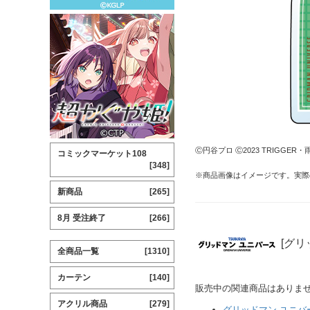
Ⓒ円谷プロ Ⓒ2023 TRIGG
コミックマーケット108
[348]
※商品画像はイメージです。実際
新商品
[265]
8月 受注終了
[266]
[グリ
全商品一覧
[1310]
カーテン
[140]
販売中の関連商品はありま
アクリル商品
[279]
グリッドマン ユニバ