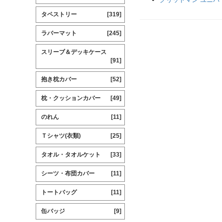
タペストリー
[319]
ラバーマット
[245]
スリーブ＆デッキケース
[91]
抱き枕カバー
[52]
枕・クッションカバー
[49]
のれん
[11]
Ｔシャツ(衣類)
[25]
タオル・タオルケット
[33]
シーツ・布団カバー
[11]
トートバッグ
[11]
缶バッジ
[9]