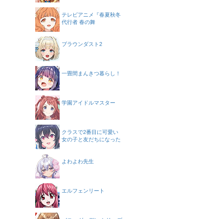
テレビアニメ『春夏秋冬
代行者 春の舞
ブラウンダスト2
一畳間まんきつ暮らし！
学園アイドルマスター
クラスで2番目に可愛い
女の子と友だちになった
よわよわ先生
エルフェンリート