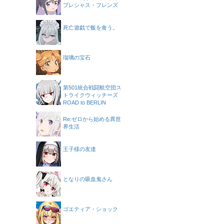
プレシャス・フレンズ
死亡遊戯で飯を食う。
瑠璃の宝石
第501統合戦闘航空団ス
トライクウィッチーズ
ROAD to BERLIN
Re:ゼロから始める異世
界生活
王子様の友達
となりの吸血鬼さん
ゴエティア・ショック