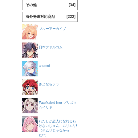
その他
[34]
海外発送対応商品
[222]
ブルーアーカイブ
日本ファルコム
anemoi
さよならララ
Fate/kaleid liner プリズマ
☆イリヤ
わたしが恋人になれるわ
けないじゃん、ムリムリ!
（※ムリじゃなかっ
た!?）