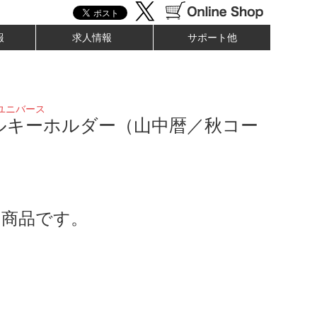
報
求人情報
サポート他
ユニバース
ルキーホルダー（山中暦／秋コー
了商品です。