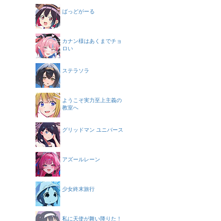
ばっどがーる
カナン様はあくまでチョ
ロい
ステラソラ
ようこそ実力至上主義の
教室へ
グリッドマン ユニバース
アズールレーン
少女終末旅行
私に天使が舞い降りた！