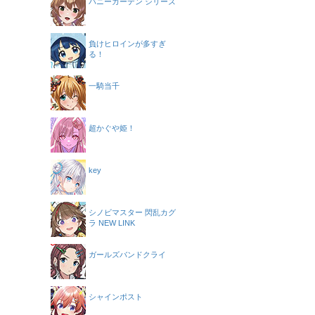
バニーガーデン シリーズ
負けヒロインが多すぎ
る！
一騎当千
超かぐや姫！
key
シノビマスター 閃乱カグ
ラ NEW LINK
ガールズバンドクライ
シャインポスト