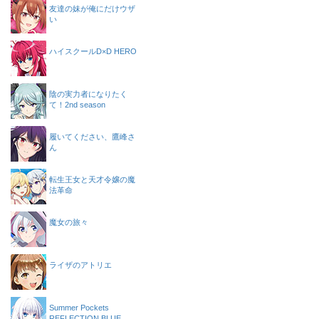
友達の妹が俺にだけウザ
い
ハイスクールD×D HERO
陰の実力者になりたく
て！2nd season
履いてください、鷹峰さ
ん
転生王女と天才令嬢の魔
法革命
魔女の旅々
ライザのアトリエ
Summer Pockets
REFLECTION BLUE