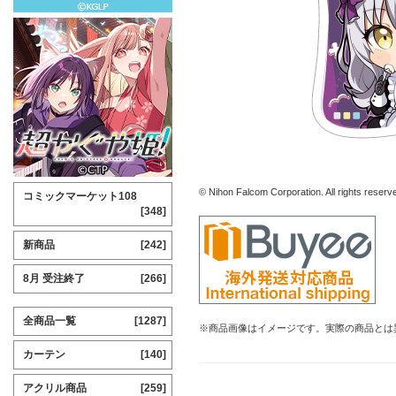
© Nihon Falcom Corporation. All rights reserv
コミックマーケット108
[348]
新商品
[242]
8月 受注終了
[266]
全商品一覧
[1287]
※商品画像はイメージです。実際の商品とは
カーテン
[140]
アクリル商品
[259]