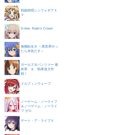
戦姫絶唱シンフォギアＸ
Ｖ
9-nine- Ruler’s Crown
無職転生Ⅲ ～異世界行っ
たら本気だす～
ガールズ＆パンツァー 最
終章 ＆ 戦車道大作
戦！
ドルフィンウェーブ
ノーゲーム・ノーライフ
＆ノーゲーム・ノーライ
フ ゼロ
デート・ア・ライブⅤ