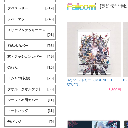
[英雄伝説 創
タペストリー
[319]
ラバーマット
[243]
スリーブ＆デッキケース
[91]
抱き枕カバー
[52]
枕・クッションカバー
[49]
のれん
[10]
Ｔシャツ(衣類)
[25]
B2タペストリー（ROUND OF
B
SEVEN）
タオル・タオルケット
[33]
3,300円
シーツ・布団カバー
[11]
トートバッグ
[11]
缶バッジ
[9]