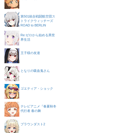
第501統合戦闘航空団ス
トライクウィッチーズ
ROAD to BERLIN
Re:ゼロから始める異世
界生活
王子様の友達
となりの吸血鬼さん
ゴエティア・ショック
テレビアニメ『春夏秋冬
代行者 春の舞
ブラウンダスト2