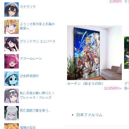
3,300円
ラ
ステラソラ
ようこそ実力至上主義の
教室へ
グリッドマン ユニバース
アズールレーン
少女終末旅行
カーテン（始まりの街）
ブ
12,650円〜
所
私に天使が舞い降りた！
プレシャス・フレンズ
死亡遊戯で飯を食う。
日本ファルコム
瑠璃の宝石