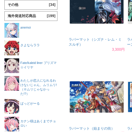
その他
[34]
海外発送対応商品
[199]
anemoi
ラバーマット（シズナ・レム・ミ
ラ
スルギ）
ー
さよならララ
3,300円
Fate/kaleid liner プリズマ
☆イリヤ
わたしが恋人になれるわ
けないじゃん、ムリムリ!
（※ムリじゃなかっ
た!?）
ばっどがーる
カナン様はあくまでチョ
ロい
ラバーマット（始まりの街）
ラ