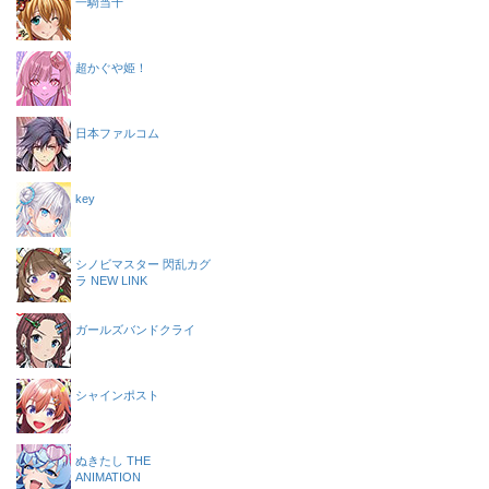
一騎当千
超かぐや姫！
日本ファルコム
key
シノビマスター 閃乱カグ
ラ NEW LINK
ガールズバンドクライ
シャインポスト
ぬきたし THE
ANIMATION