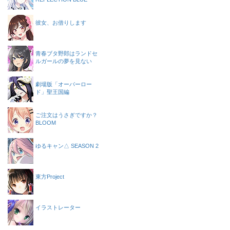
彼女、お借りします
青春ブタ野郎はランドセ
ルガールの夢を見ない
劇場版「オーバーロー
ド」聖王国編
ご注文はうさぎですか？
BLOOM
ゆるキャン△ SEASON 2
東方Project
イラストレーター