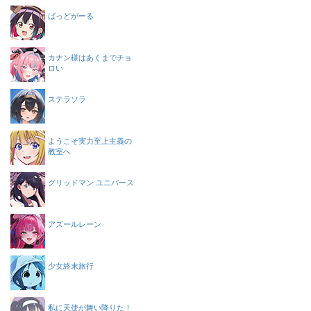
ばっどがーる
カナン様はあくまでチョ
ロい
ステラソラ
ようこそ実力至上主義の
教室へ
グリッドマン ユニバース
アズールレーン
少女終末旅行
私に天使が舞い降りた！