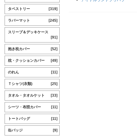
タペストリー
[319]
ラバーマット
[245]
スリーブ＆デッキケース
[91]
抱き枕カバー
[52]
枕・クッションカバー
[49]
のれん
[11]
Ｔシャツ(衣類)
[25]
タオル・タオルケット
[33]
シーツ・布団カバー
[11]
トートバッグ
[11]
缶バッジ
[9]