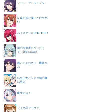
デート・ア・ライブⅤ
友達の妹が俺にだけウザ
い
ハイスクールD×D HERO
陰の実力者になりたく
て！2nd season
履いてください、鷹峰さ
ん
転生王女と天才令嬢の魔
法革命
魔女の旅々
ライザのアトリエ