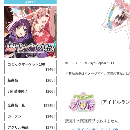
© Ｔ－ＡＲＴＳ / syn Sophia / ILPP
コミックマーケット108
[348]
※商品画像はイメージです。実際の商品とは
新商品
[265]
8月 受注終了
[266]
[アイドルラ
全商品一覧
[1310]
カーテン
[140]
販売中の関連商品はありません。
アクリル商品
[279]
アイドルランドプリパラ