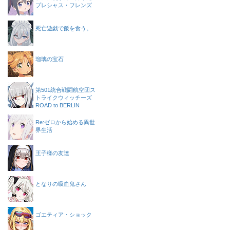
プレシャス・フレンズ
死亡遊戯で飯を食う。
瑠璃の宝石
第501統合戦闘航空団ス
トライクウィッチーズ
ROAD to BERLIN
Re:ゼロから始める異世
界生活
王子様の友達
となりの吸血鬼さん
ゴエティア・ショック