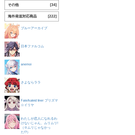
その他
[34]
海外発送対応商品
[222]
ブルーアーカイブ
日本ファルコム
anemoi
さよならララ
Fate/kaleid liner プリズマ
☆イリヤ
わたしが恋人になれるわ
けないじゃん、ムリムリ!
（※ムリじゃなかっ
た!?）