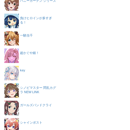
バニーガーデン シリーズ
負けヒロインが多すぎ
る！
一騎当千
超かぐや姫！
key
シノビマスター 閃乱カグ
ラ NEW LINK
ガールズバンドクライ
シャインポスト