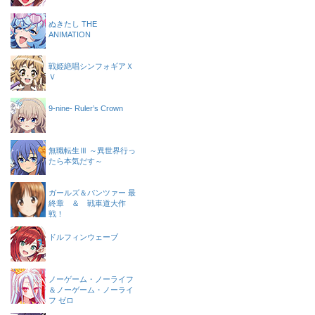
ぬきたし THE
ANIMATION
戦姫絶唱シンフォギアＸ
Ｖ
9-nine- Ruler’s Crown
無職転生Ⅲ ～異世界行っ
たら本気だす～
ガールズ＆パンツァー 最
終章 ＆ 戦車道大作
戦！
ドルフィンウェーブ
ノーゲーム・ノーライフ
＆ノーゲーム・ノーライ
フ ゼロ