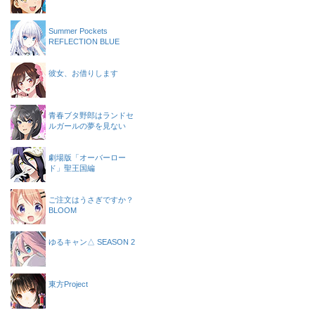
Summer Pockets
REFLECTION BLUE
彼女、お借りします
青春ブタ野郎はランドセ
ルガールの夢を見ない
劇場版「オーバーロー
ド」聖王国編
ご注文はうさぎですか？
BLOOM
ゆるキャン△ SEASON 2
東方Project