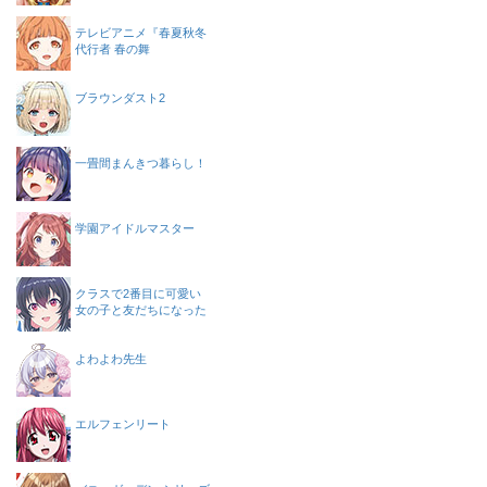
テレビアニメ『春夏秋冬
代行者 春の舞
ブラウンダスト2
一畳間まんきつ暮らし！
学園アイドルマスター
クラスで2番目に可愛い
女の子と友だちになった
よわよわ先生
エルフェンリート