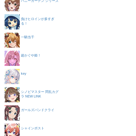
バニーガーデン シリーズ
負けヒロインが多すぎ
る！
一騎当千
超かぐや姫！
key
シノビマスター 閃乱カグ
ラ NEW LINK
ガールズバンドクライ
シャインポスト