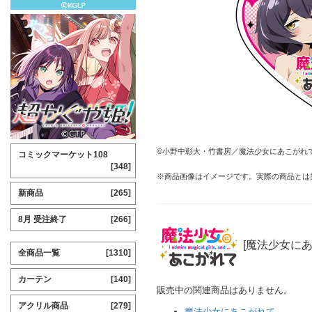
©⼩野中彰⼤・⽵書房／魔法少⼥にあこがれ
コミックマーケット108
[348]
※商品画像はイメージです。実際の商品とは
新商品
[265]
8月 受注終了
[266]
[魔法少女に
全商品一覧
[1310]
カーテン
[140]
販売中の関連商品はありません。
アクリル商品
[279]
魔法少女にあこがれて