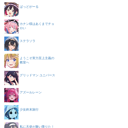
ばっどがーる
カナン様はあくまでチョ
ロい
ステラソラ
ようこそ実力至上主義の
教室へ
グリッドマン ユニバース
アズールレーン
少女終末旅行
私に天使が舞い降りた！