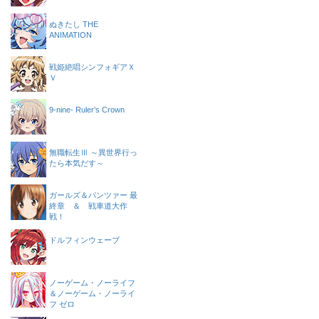
ぬきたし THE
ANIMATION
戦姫絶唱シンフォギアＸ
Ｖ
9-nine- Ruler’s Crown
無職転生Ⅲ ～異世界行っ
たら本気だす～
ガールズ＆パンツァー 最
終章 ＆ 戦車道大作
戦！
ドルフィンウェーブ
ノーゲーム・ノーライフ
＆ノーゲーム・ノーライ
フ ゼロ