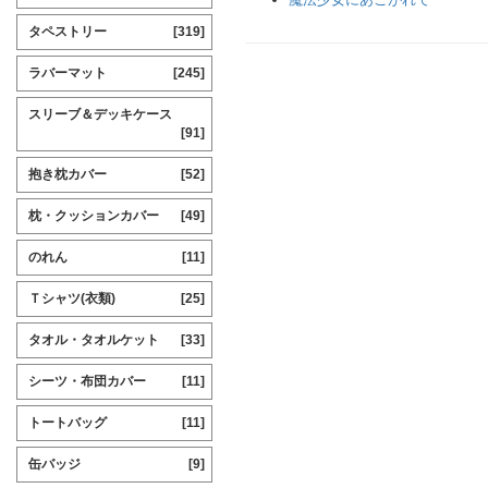
タペストリー
[319]
ラバーマット
[245]
スリーブ＆デッキケース
[91]
抱き枕カバー
[52]
枕・クッションカバー
[49]
のれん
[11]
Ｔシャツ(衣類)
[25]
タオル・タオルケット
[33]
シーツ・布団カバー
[11]
トートバッグ
[11]
缶バッジ
[9]