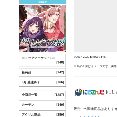
©2017-2020 Ichikara Inc.
コミックマーケット108
[348]
※商品画像はイメージです。実際
新商品
[242]
8月 受注終了
[266]
[にじ
全商品一覧
[1287]
カーテン
[140]
販売中の関連商品はありま
アクリル商品
[259]
にじさんじ