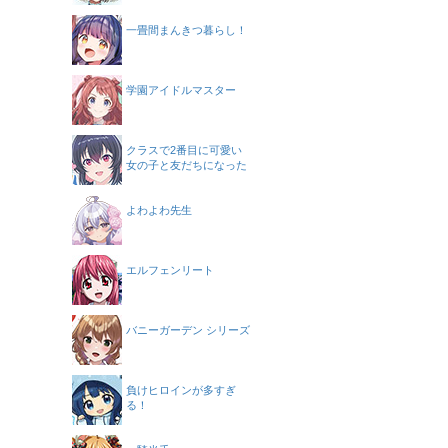
一畳間まんきつ暮らし！
学園アイドルマスター
クラスで2番目に可愛い
女の子と友だちになった
よわよわ先生
エルフェンリート
バニーガーデン シリーズ
負けヒロインが多すぎ
る！