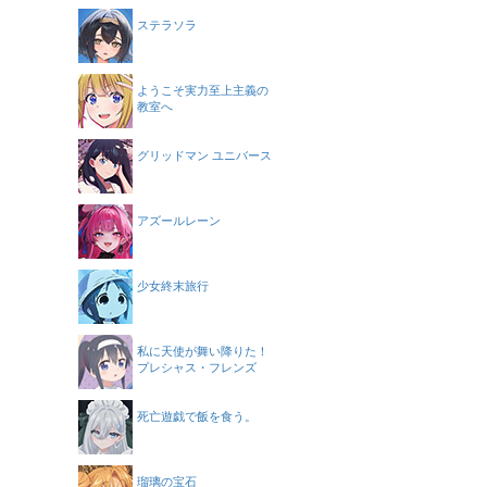
ステラソラ
ようこそ実力至上主義の
教室へ
グリッドマン ユニバース
アズールレーン
少女終末旅行
私に天使が舞い降りた！
プレシャス・フレンズ
死亡遊戯で飯を食う。
瑠璃の宝石