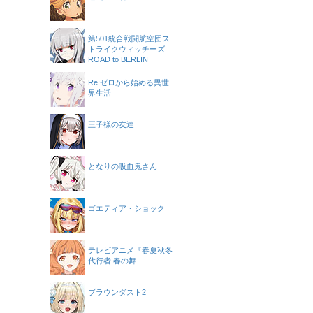
第501統合戦闘航空団ス
トライクウィッチーズ
ROAD to BERLIN
Re:ゼロから始める異世
界生活
王子様の友達
となりの吸血鬼さん
ゴエティア・ショック
テレビアニメ『春夏秋冬
代行者 春の舞
ブラウンダスト2