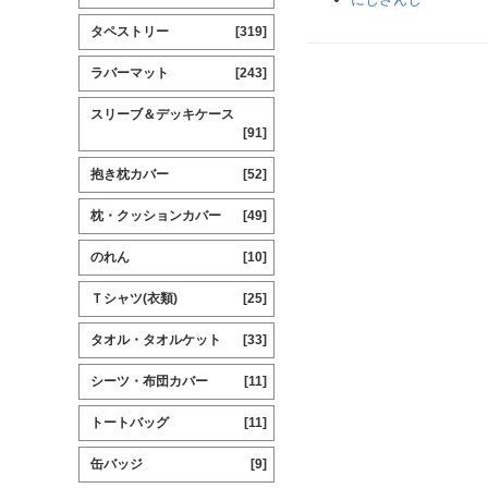
タペストリー
[319]
ラバーマット
[243]
スリーブ＆デッキケース
[91]
抱き枕カバー
[52]
枕・クッションカバー
[49]
のれん
[10]
Ｔシャツ(衣類)
[25]
タオル・タオルケット
[33]
シーツ・布団カバー
[11]
トートバッグ
[11]
缶バッジ
[9]