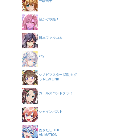
一騎当千
超かぐや姫！
日本ファルコム
key
シノビマスター 閃乱カグ
ラ NEW LINK
ガールズバンドクライ
シャインポスト
ぬきたし THE
ANIMATION