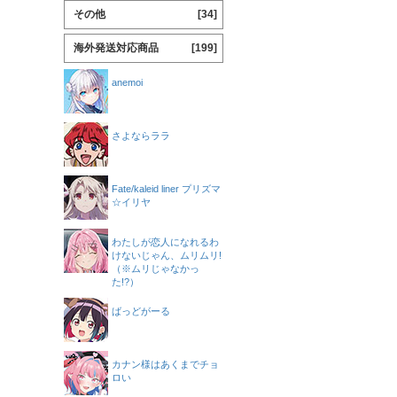
その他
[34]
海外発送対応商品
[199]
anemoi
さよならララ
Fate/kaleid liner プリズマ
☆イリヤ
わたしが恋人になれるわ
けないじゃん、ムリムリ!
（※ムリじゃなかっ
た!?）
ばっどがーる
カナン様はあくまでチョ
ロい