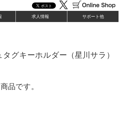
報
求人情報
サポート他
ュタグキーホルダー（星川サラ）
了商品です。