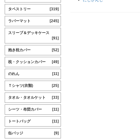
タペストリー
[319]
ラバーマット
[245]
スリーブ＆デッキケース
[91]
抱き枕カバー
[52]
枕・クッションカバー
[49]
のれん
[11]
Ｔシャツ(衣類)
[25]
タオル・タオルケット
[33]
シーツ・布団カバー
[11]
トートバッグ
[11]
缶バッジ
[9]