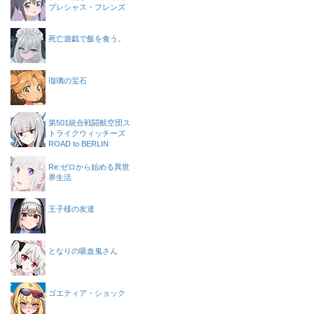
プレシャス・フレンズ
死亡遊戯で飯を食う。
瑠璃の宝石
第501統合戦闘航空団ス
トライクウィッチーズ
ROAD to BERLIN
Re:ゼロから始める異世
界生活
王子様の友達
となりの吸血鬼さん
ゴエティア・ショック