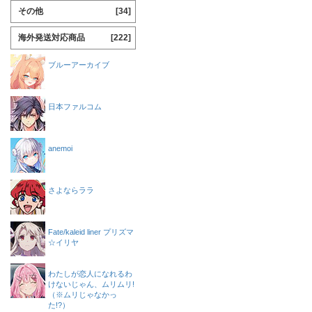
その他
[34]
海外発送対応商品
[222]
ブルーアーカイブ
日本ファルコム
anemoi
さよならララ
Fate/kaleid liner プリズマ
☆イリヤ
わたしが恋人になれるわ
けないじゃん、ムリムリ!
（※ムリじゃなかっ
た!?）