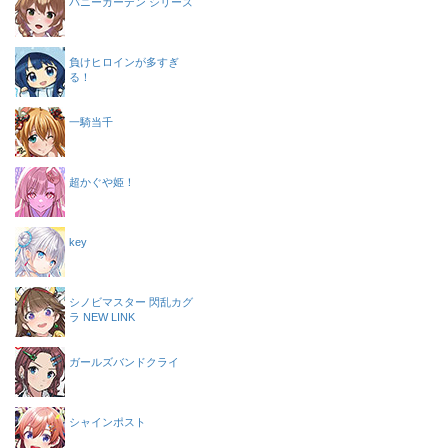
バニーガーデン シリーズ
負けヒロインが多すぎ
る！
一騎当千
超かぐや姫！
key
シノビマスター 閃乱カグ
ラ NEW LINK
ガールズバンドクライ
シャインポスト