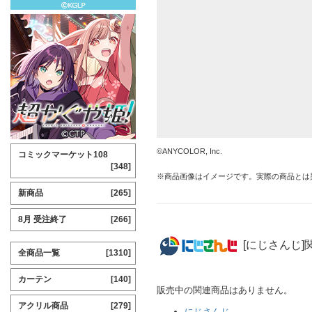
©ANYCOLOR, Inc.
コミックマーケット108
[348]
※商品画像はイメージです。実際の商品とは
新商品
[265]
8月 受注終了
[266]
[にじさんじ]
全商品一覧
[1310]
カーテン
[140]
販売中の関連商品はありません。
アクリル商品
[279]
にじさんじ