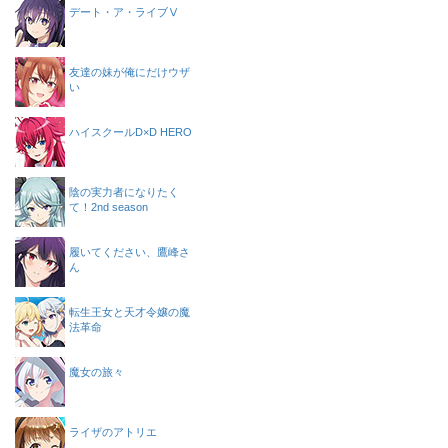
デート・ア・ライブⅤ
友達の妹が俺にだけウザ
い
ハイスクールD×D HERO
陰の実力者になりたく
て！2nd season
履いてください、鷹峰さ
ん
転生王女と天才令嬢の魔
法革命
魔女の旅々
ライザのアトリエ