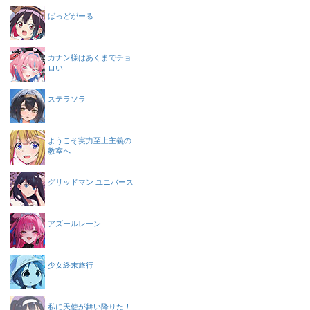
ばっどがーる
カナン様はあくまでチョ
ロい
ステラソラ
ようこそ実力至上主義の
教室へ
グリッドマン ユニバース
アズールレーン
少女終末旅行
私に天使が舞い降りた！