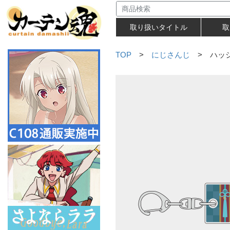
取り扱いタイトル
取
TOP
>
にじさんじ
> ハッシ