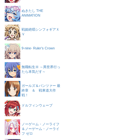
ぬきたし THE
ANIMATION
戦姫絶唱シンフォギアＸ
Ｖ
9-nine- Ruler’s Crown
無職転生Ⅲ ～異世界行っ
たら本気だす～
ガールズ＆パンツァー 最
終章 ＆ 戦車道大作
戦！
ドルフィンウェーブ
ノーゲーム・ノーライフ
＆ノーゲーム・ノーライ
フ ゼロ