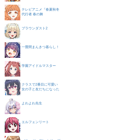
テレビアニメ『春夏秋冬
代行者 春の舞
ブラウンダスト2
一畳間まんきつ暮らし！
学園アイドルマスター
クラスで2番目に可愛い
女の子と友だちになった
よわよわ先生
エルフェンリート