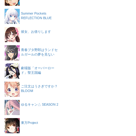
Summer Pockets
REFLECTION BLUE
彼女、お借りします
青春ブタ野郎はランドセ
ルガールの夢を見ない
劇場版「オーバーロー
ド」聖王国編
ご注文はうさぎですか？
BLOOM
ゆるキャン△ SEASON 2
東方Project