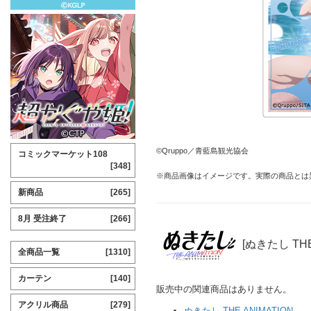
©Qruppo／青藍島観光協会
コミックマーケット108
[348]
※商品画像はイメージです。実際の商品とは
新商品
[265]
8月 受注終了
[266]
[ぬきたし THE
全商品一覧
[1310]
カーテン
[140]
販売中の関連商品はありません。
アクリル商品
[279]
ぬきたし THE ANIMATION