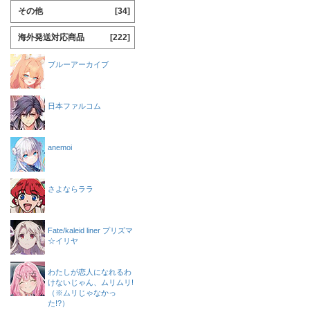
その他
[34]
海外発送対応商品
[222]
ブルーアーカイブ
日本ファルコム
anemoi
さよならララ
Fate/kaleid liner プリズマ
☆イリヤ
わたしが恋人になれるわ
けないじゃん、ムリムリ!
（※ムリじゃなかっ
た!?）