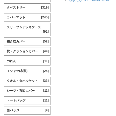
タペストリー
[319]
ラバーマット
[245]
スリーブ＆デッキケース
[91]
抱き枕カバー
[52]
枕・クッションカバー
[49]
のれん
[11]
Ｔシャツ(衣類)
[25]
タオル・タオルケット
[33]
シーツ・布団カバー
[11]
トートバッグ
[11]
缶バッジ
[9]