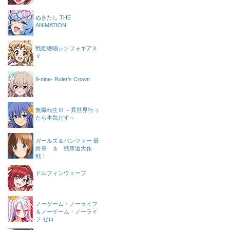
ぬきたし THE
ANIMATION
戦姫絶唱シンフォギアＸ
Ｖ
9-nine- Ruler’s Crown
無職転生Ⅲ ～異世界行っ
たら本気だす～
ガールズ＆パンツァー 最
終章 ＆ 戦車道大作
戦！
ドルフィンウェーブ
ノーゲーム・ノーライフ
＆ノーゲーム・ノーライ
フ ゼロ