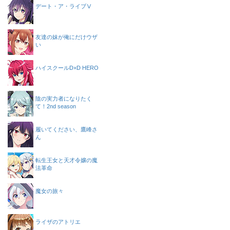
デート・ア・ライブⅤ
友達の妹が俺にだけウザ
い
ハイスクールD×D HERO
陰の実力者になりたく
て！2nd season
履いてください、鷹峰さ
ん
転生王女と天才令嬢の魔
法革命
魔女の旅々
ライザのアトリエ