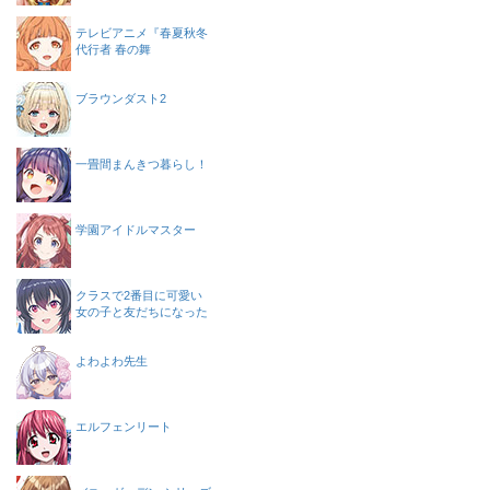
テレビアニメ『春夏秋冬
代行者 春の舞
ブラウンダスト2
一畳間まんきつ暮らし！
学園アイドルマスター
クラスで2番目に可愛い
女の子と友だちになった
よわよわ先生
エルフェンリート