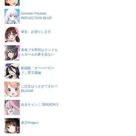
Summer Pockets
REFLECTION BLUE
彼女、お借りします
青春ブタ野郎はランドセ
ルガールの夢を見ない
劇場版「オーバーロー
ド」聖王国編
ご注文はうさぎですか？
BLOOM
ゆるキャン△ SEASON 2
東方Project