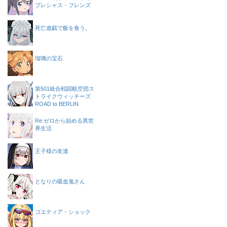
プレシャス・フレンズ
死亡遊戯で飯を食う。
瑠璃の宝石
第501統合戦闘航空団ス
トライクウィッチーズ
ROAD to BERLIN
Re:ゼロから始める異世
界生活
王子様の友達
となりの吸血鬼さん
ゴエティア・ショック