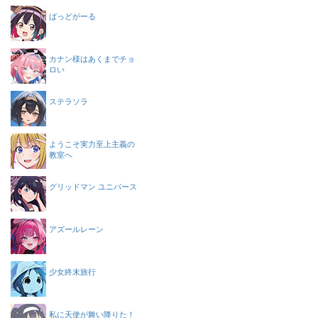
ばっどがーる
カナン様はあくまでチョ
ロい
ステラソラ
ようこそ実力至上主義の
教室へ
グリッドマン ユニバース
アズールレーン
少女終末旅行
私に天使が舞い降りた！