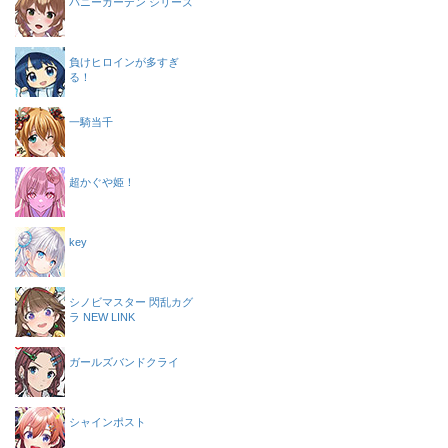
バニーガーデン シリーズ
負けヒロインが多すぎ
る！
一騎当千
超かぐや姫！
key
シノビマスター 閃乱カグ
ラ NEW LINK
ガールズバンドクライ
シャインポスト