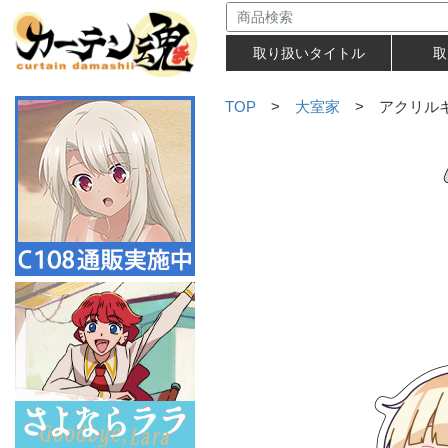
取り扱いタイトル
取
TOP
>
大室家
> アクリルキ