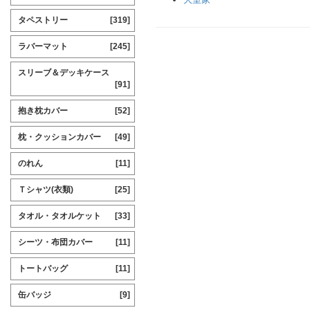
タペストリー
[319]
ラバーマット
[245]
スリーブ＆デッキケース
[91]
抱き枕カバー
[52]
枕・クッションカバー
[49]
のれん
[11]
Ｔシャツ(衣類)
[25]
タオル・タオルケット
[33]
シーツ・布団カバー
[11]
トートバッグ
[11]
缶バッジ
[9]