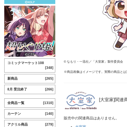
© なもり・一迅社／「大室家」製作委員会
コミックマーケット108
[348]
※商品画像はイメージです。実際の商品とは
新商品
[265]
8月 受注終了
[266]
[大室家]関連
全商品一覧
[1310]
カーテン
[140]
販売中の関連商品はありません。
アクリル商品
[279]
大室家