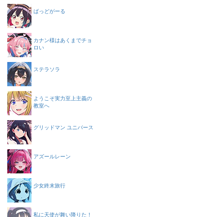
ばっどがーる
カナン様はあくまでチョ
ロい
ステラソラ
ようこそ実力至上主義の
教室へ
グリッドマン ユニバース
アズールレーン
少女終末旅行
私に天使が舞い降りた！