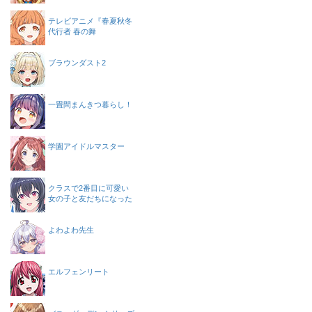
テレビアニメ『春夏秋冬
代行者 春の舞
ブラウンダスト2
一畳間まんきつ暮らし！
学園アイドルマスター
クラスで2番目に可愛い
女の子と友だちになった
よわよわ先生
エルフェンリート