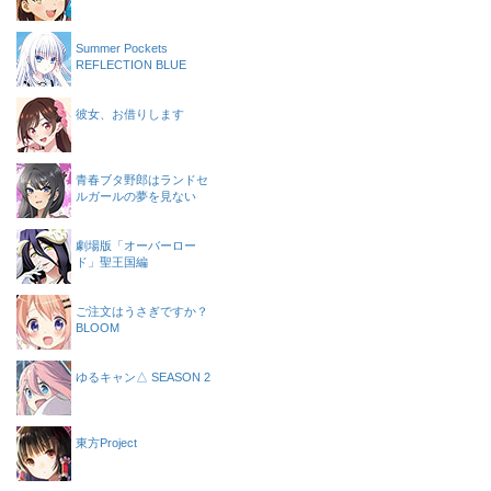
Summer Pockets
REFLECTION BLUE
彼女、お借りします
青春ブタ野郎はランドセ
ルガールの夢を見ない
劇場版「オーバーロー
ド」聖王国編
ご注文はうさぎですか？
BLOOM
ゆるキャン△ SEASON 2
東方Project