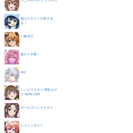
バニーガーデン シリーズ
負けヒロインが多すぎ
る！
一騎当千
超かぐや姫！
key
シノビマスター 閃乱カグ
ラ NEW LINK
ガールズバンドクライ
シャインポスト