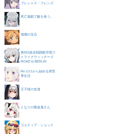
プレシャス・フレンズ
死亡遊戯で飯を食う。
瑠璃の宝石
第501統合戦闘航空団ス
トライクウィッチーズ
ROAD to BERLIN
Re:ゼロから始める異世
界生活
王子様の友達
となりの吸血鬼さん
ゴエティア・ショック