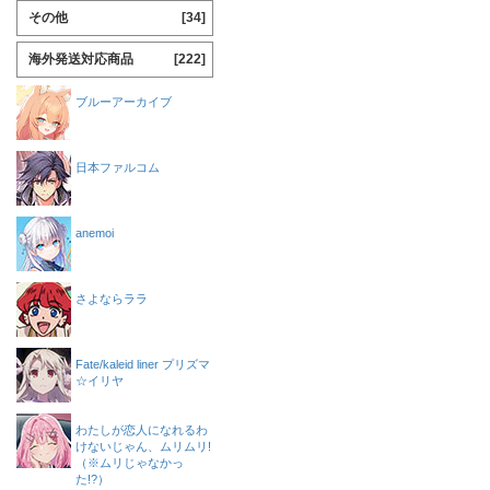
その他
[34]
海外発送対応商品
[222]
ブルーアーカイブ
日本ファルコム
anemoi
さよならララ
Fate/kaleid liner プリズマ
☆イリヤ
わたしが恋人になれるわ
けないじゃん、ムリムリ!
（※ムリじゃなかっ
た!?）