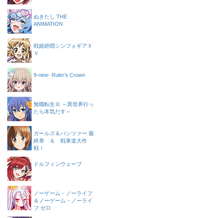
ぬきたし THE
ANIMATION
戦姫絶唱シンフォギアＸ
Ｖ
9-nine- Ruler’s Crown
無職転生Ⅲ ～異世界行っ
たら本気だす～
ガールズ＆パンツァー 最
終章 ＆ 戦車道大作
戦！
ドルフィンウェーブ
ノーゲーム・ノーライフ
＆ノーゲーム・ノーライ
フ ゼロ