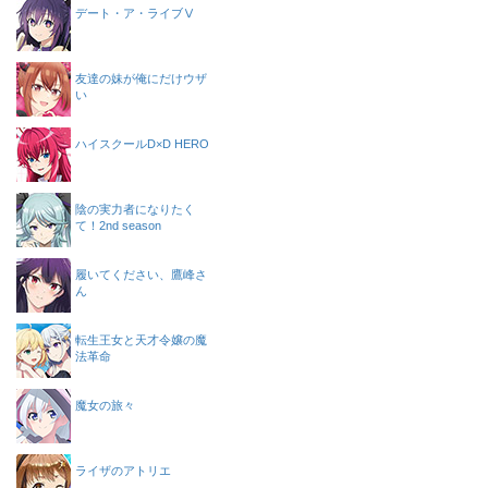
デート・ア・ライブⅤ
友達の妹が俺にだけウザ
い
ハイスクールD×D HERO
陰の実力者になりたく
て！2nd season
履いてください、鷹峰さ
ん
転生王女と天才令嬢の魔
法革命
魔女の旅々
ライザのアトリエ