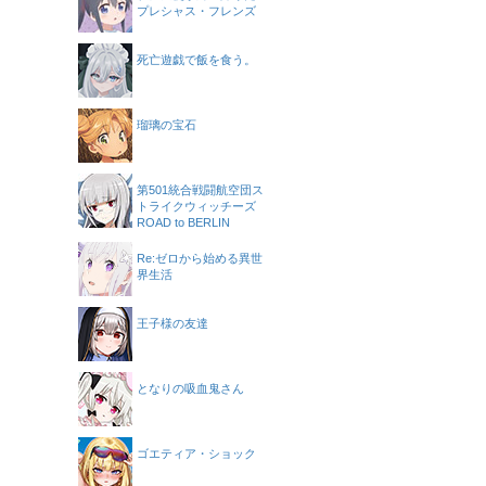
プレシャス・フレンズ
死亡遊戯で飯を食う。
瑠璃の宝石
第501統合戦闘航空団ス
トライクウィッチーズ
ROAD to BERLIN
Re:ゼロから始める異世
界生活
王子様の友達
となりの吸血鬼さん
ゴエティア・ショック