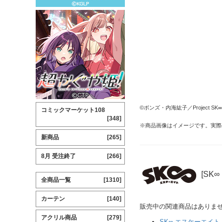
©ボンズ・内海紘子／Project SK∞
コミックマーケット108
[348]
※商品画像はイメージです。実際
新商品
[265]
8月 受注終了
[266]
[SK
全商品一覧
[1310]
カーテン
[140]
販売中の関連商品はありま
アクリル商品
[279]
SK∞ エスケーエイト