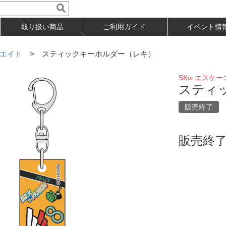
取り扱い商品
ご利用ガイド
イベント情
ーエイト
> スティックキーホルダー（レキ）
SK∞ エスケ
スティ
販売終了
販売終