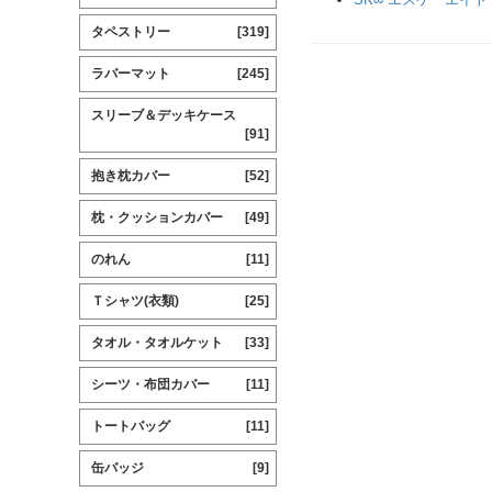
タペストリー
[319]
ラバーマット
[245]
スリーブ＆デッキケース
[91]
抱き枕カバー
[52]
枕・クッションカバー
[49]
のれん
[11]
Ｔシャツ(衣類)
[25]
タオル・タオルケット
[33]
シーツ・布団カバー
[11]
トートバッグ
[11]
缶バッジ
[9]