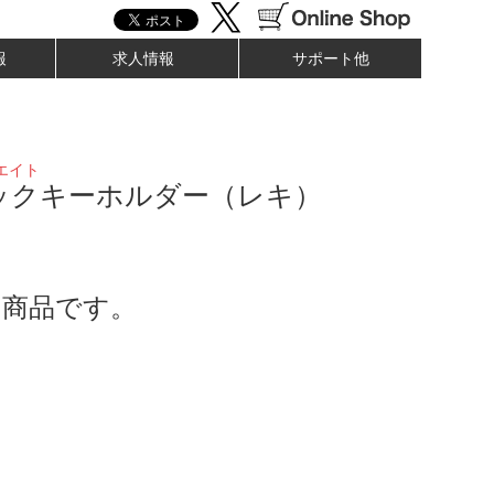
報
求人情報
サポート他
ーエイト
ックキーホルダー（レキ）
了商品です。