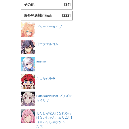
その他
[34]
海外発送対応商品
[222]
ブルーアーカイブ
日本ファルコム
anemoi
さよならララ
Fate/kaleid liner プリズマ
☆イリヤ
わたしが恋人になれるわ
けないじゃん、ムリムリ!
（※ムリじゃなかっ
た!?）