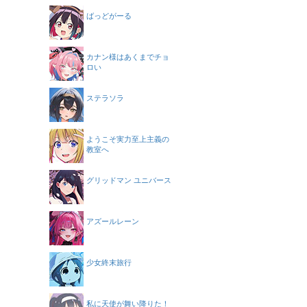
ばっどがーる
カナン様はあくまでチョ
ロい
ステラソラ
ようこそ実力至上主義の
教室へ
グリッドマン ユニバース
アズールレーン
少女終末旅行
私に天使が舞い降りた！