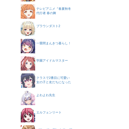
テレビアニメ『春夏秋冬
代行者 春の舞
ブラウンダスト2
一畳間まんきつ暮らし！
学園アイドルマスター
クラスで2番目に可愛い
女の子と友だちになった
よわよわ先生
エルフェンリート