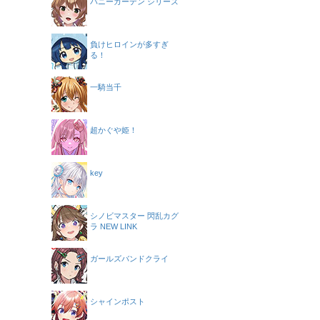
バニーガーデン シリーズ
負けヒロインが多すぎ
る！
一騎当千
超かぐや姫！
key
シノビマスター 閃乱カグ
ラ NEW LINK
ガールズバンドクライ
シャインポスト