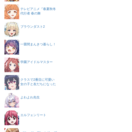
テレビアニメ『春夏秋冬
代行者 春の舞
ブラウンダスト2
一畳間まんきつ暮らし！
学園アイドルマスター
クラスで2番目に可愛い
女の子と友だちになった
よわよわ先生
エルフェンリート