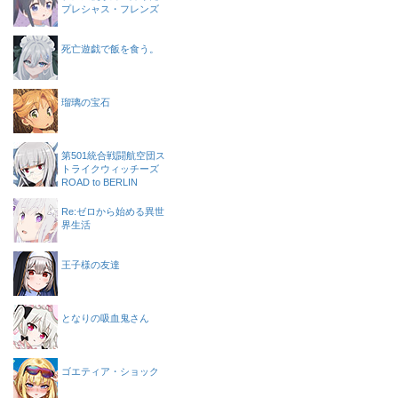
プレシャス・フレンズ
死亡遊戯で飯を食う。
瑠璃の宝石
第501統合戦闘航空団ス
トライクウィッチーズ
ROAD to BERLIN
Re:ゼロから始める異世
界生活
王子様の友達
となりの吸血鬼さん
ゴエティア・ショック