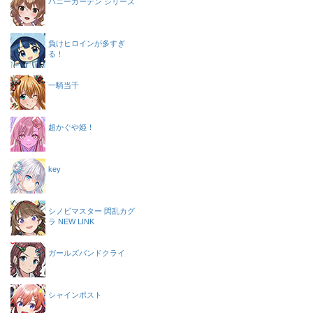
バニーガーデン シリーズ
負けヒロインが多すぎ
る！
一騎当千
超かぐや姫！
key
シノビマスター 閃乱カグ
ラ NEW LINK
ガールズバンドクライ
シャインポスト