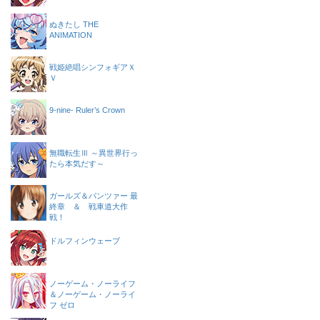
ぬきたし THE
ANIMATION
戦姫絶唱シンフォギアＸ
Ｖ
9-nine- Ruler’s Crown
無職転生Ⅲ ～異世界行っ
たら本気だす～
ガールズ＆パンツァー 最
終章 ＆ 戦車道大作
戦！
ドルフィンウェーブ
ノーゲーム・ノーライフ
＆ノーゲーム・ノーライ
フ ゼロ