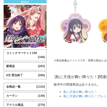
コミックマーケット108
[348]
※商品画像はイメージです。実際の商品とは
新商品
[265]
8月 受注終了
[266]
[私に天使が舞い降りた！]関連
販売中の関連商品はありません。
全商品一覧
[1310]
私に天使が舞い降りた！
カーテン
[140]
私に天使が舞い降りた！プレシ
アクリル商品
[279]