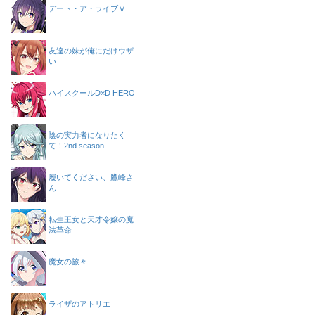
デート・ア・ライブⅤ
友達の妹が俺にだけウザ
い
ハイスクールD×D HERO
陰の実力者になりたく
て！2nd season
履いてください、鷹峰さ
ん
転生王女と天才令嬢の魔
法革命
魔女の旅々
ライザのアトリエ