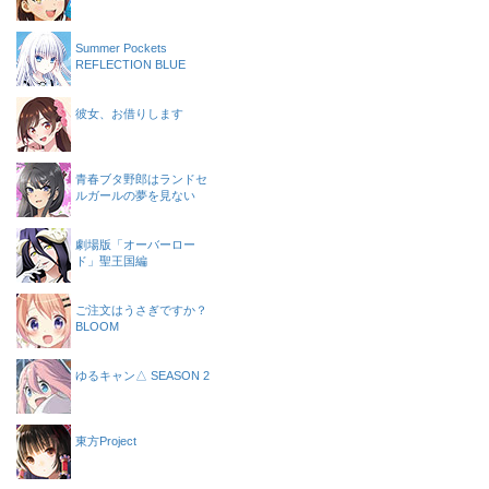
Summer Pockets
REFLECTION BLUE
彼女、お借りします
青春ブタ野郎はランドセ
ルガールの夢を見ない
劇場版「オーバーロー
ド」聖王国編
ご注文はうさぎですか？
BLOOM
ゆるキャン△ SEASON 2
東方Project