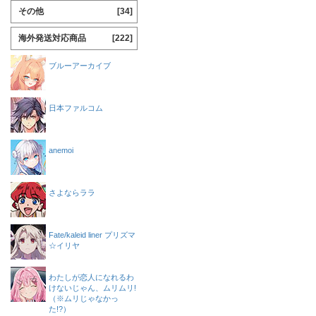
その他
[34]
海外発送対応商品
[222]
ブルーアーカイブ
日本ファルコム
anemoi
さよならララ
Fate/kaleid liner プリズマ
☆イリヤ
わたしが恋人になれるわ
けないじゃん、ムリムリ!
（※ムリじゃなかっ
た!?）