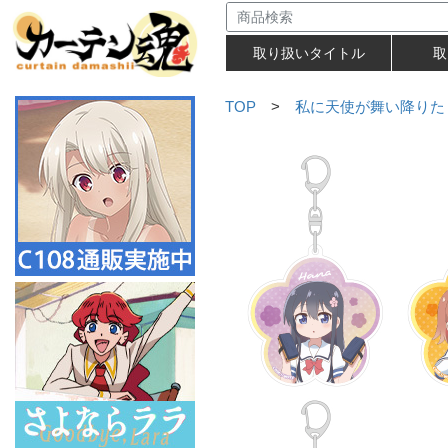
取り扱いタイトル
取
TOP
>
私に天使が舞い降りた