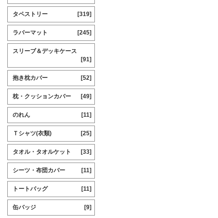
タペストリー
[319]
ラバーマット
[245]
スリーブ＆デッキケース
[91]
抱き枕カバー
[52]
枕・クッションカバー
[49]
のれん
[11]
Ｔシャツ(衣類)
[25]
タオル・タオルケット
[33]
シーツ・布団カバー
[11]
トートバッグ
[11]
缶バッジ
[9]