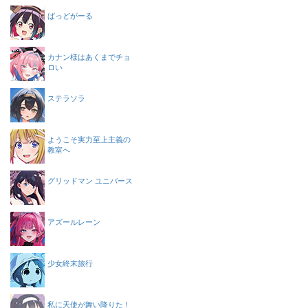
ばっどがーる
カナン様はあくまでチョ
ロい
ステラソラ
ようこそ実力至上主義の
教室へ
グリッドマン ユニバース
アズールレーン
少女終末旅行
私に天使が舞い降りた！